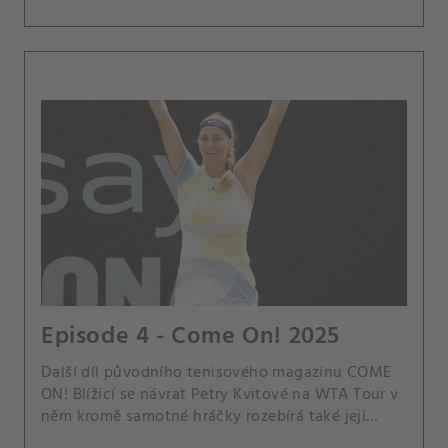
Episode 4 - Come On! 2025
Další díl původního tenisového magazínu COME
ON! Blížící se návrat Petry Kvitové na WTA Tour v
něm kromě samotné hráčky rozebírá také její
manžel a trenér Jiří Vaněk. Dále jsme se zaměřili