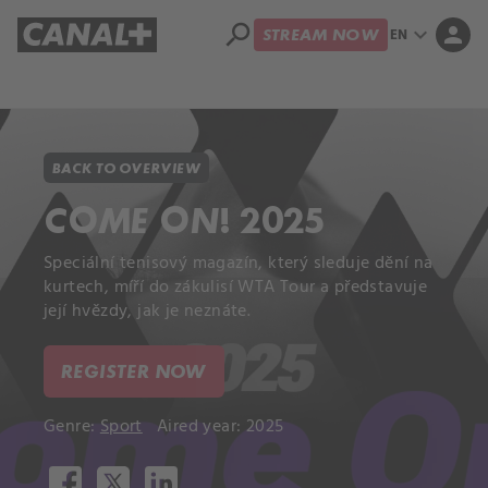
search
expand_more
person
EN
STREAM NOW
Library
Apple TV+
BACK TO OVERVIEW
COME ON! 2025
Speciální tenisový magazín, který sleduje dění na
kurtech, míří do zákulisí WTA Tour a představuje
její hvězdy, jak je neznáte.
REGISTER NOW
Genre:
Sport
Aired year: 2025