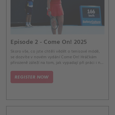
Episode 2 - Come On! 2025
Skoro vše, co jste chtěli vědět o tenisové módě,
se dozvíte v novém vydání Come On! Hráčkám
přirozeně záleží na tom, jak vypadají při práci i na
společenských akcích. Čerstvý díl originálního
magazín CANAL+ Sport pojednává o
REGISTER NOW
extravagantních modelech, róbách na plesy a
bankety i sponzorském oblečení na kurty.