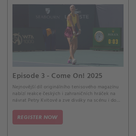
Episode 3 - Come On! 2025
Nejnovější díl originálního tenisového magazínu
nabízí reakce českých i zahraničních hráček na
návrat Petry Kvitové a zve diváky na scénu i do
zákulisí oblíbeného turnaje WTA 500 v Linci, na
němž měl CANAL+ Sport svůj štáb, včetně
REGISTER NOW
expertky Andrey Hlaváčkové.