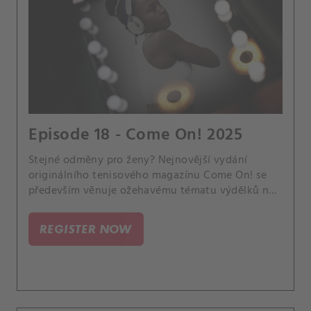
Episode 18 - Come On! 2025
Stejné odměny pro ženy? Nejnovější vydání
originálního tenisového magazínu Come On! se
především věnuje ožehavému tématu výdělků na
okruzích WTA a ATP Tour. Je spravedlivé, aby ženy
i muži dostávaly stejné honoráře, třebaže pánové
REGISTER NOW
leckdy hrají delší zápasy a přitahují větší
pozornost fanoušků i sponzorů?.