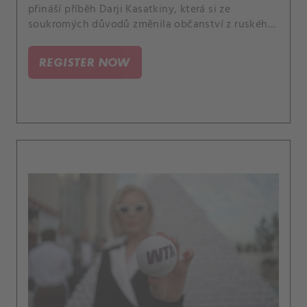
přináší příběh Darji Kasatkiny, která si ze
soukromých důvodů změnila občanství z ruského
na australské. Poutavě rozebírá další podobné
případy a uvádí je do souvislostí.
REGISTER NOW