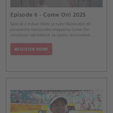
Episode 6 - Come On! 2025
Speciál z Indian Wells je tady! Nejnovější díl
původního tenisového magazínu Come On!
umožňuje nahlédnout za oponu prosluněné
tisícovky. Přímo na místě jsme vyzpovídali české
hokejové reprezentanty.
REGISTER NOW