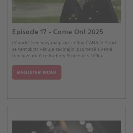
Episode 17 - Come On! 2025
Původní tenisový magazín z dílny CANAL+ Sport
se tentokrát věnuje začínající proměně živelné
tenisové dračice Barbory Strýcové v šéfku
reprezentačního týmu v BJK Cupu i na olympiádě.
A všímá si, které hvězdy se jako první
REGISTER NOW
kvalifikovaly na pompézní slavnosti WTA Finals,
při níž se v Rijádu utká osm nejlepších dam a osm
nejlepších párů roku.