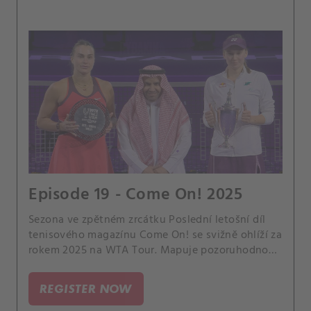
Episode 19 - Come On! 2025
Sezona ve zpětném zrcátku Poslední letošní díl
tenisového magazínu Come On! se svižně ohlíží za
rokem 2025 na WTA Tour. Mapuje pozoruhodnou
cestu Eleny Rybakiny za titulem na WTA Finals v
Rijádu a zve na zábavnou anketu s hvězdami.
REGISTER NOW