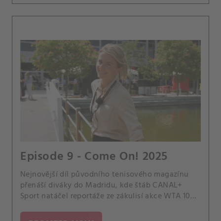
Episode 9 - Come On! 2025
Nejnovější díl původního tenisového magazínu
přenáší diváky do Madridu, kde štáb CANAL+
Sport natáčel reportáže ze zákulisí akce WTA 1000
a rozhovory s jejími nejzářivějšími hvězdami. Role
průvodkyně se ujala bývalá světová pětka Daniela