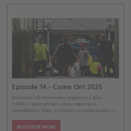
Episode 14 - Come On! 2025
Nejnovější díl tenisového magazínu z dílny
CANAL+ Sport přináší velkou reportáž o
mimořádném tlaku, se kterým se profesionálky na
okruhu WTA potýkají. Nejenže jsou samy na
kurtu, na němž je pozorují fanoušci z různých
REGISTER NOW
koutů světa.