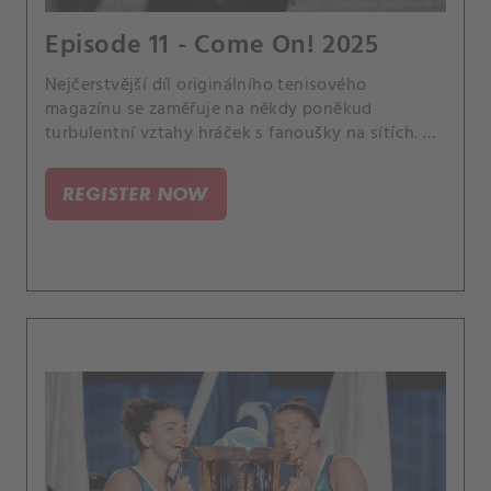
Episode 11 - Come On! 2025
Nejčerstvější díl originálního tenisového
magazínu se zaměřuje na někdy poněkud
turbulentní vztahy hráček s fanoušky na sítích. A
vyprovází do penze Steva Simona, kontroverzního
šéfa WTA, jehož tahy v branži vyvolaly hodně
REGISTER NOW
nespokojenosti a pobouření.