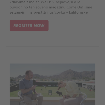
Zdravíme z Indian Wells! V nejnovější díle
původního tenisového magazínu Come On! jsme
se zaměřili na prestižní tisícovku v kalifornské
poušti, kde po celý turnaj máme svůj štáb
CANAL+ Sport. Dále přiblížíme novou vizuální
REGISTER NOW
identitu WTA a podíváme se na nejlepší údery
Petry Kvitové z jejího první zápasu v Austinu.