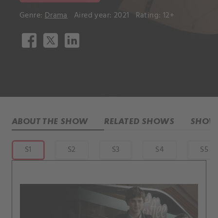
Genre:
Drama
Aired year: 2021
Rating: 12+
ABOUT THE SHOW
RELATED SHOWS
SHOW 
S1
S2
S3
S4
S5