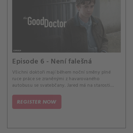
Episode 6 - Není falešná
Všichni doktoři mají během noční směny plné
ruce práce se zraněnými z havarovaného
autobusu se svatebčany. Jared má na starosti
těžce popálenou družičku.
REGISTER NOW