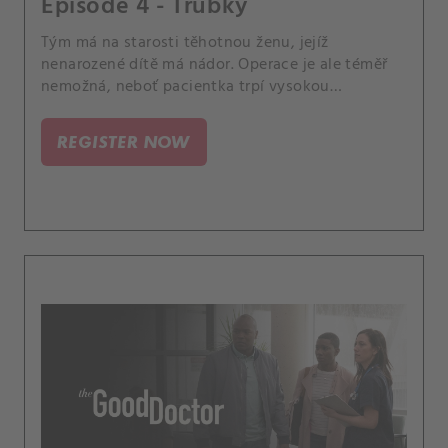
Episode 4 - Trubky
Tým má na starosti těhotnou ženu, jejíž
nenarozené dítě má nádor. Operace je ale téměř
nemožná, neboť pacientka trpí vysokou
srážlivostí krve.
REGISTER NOW