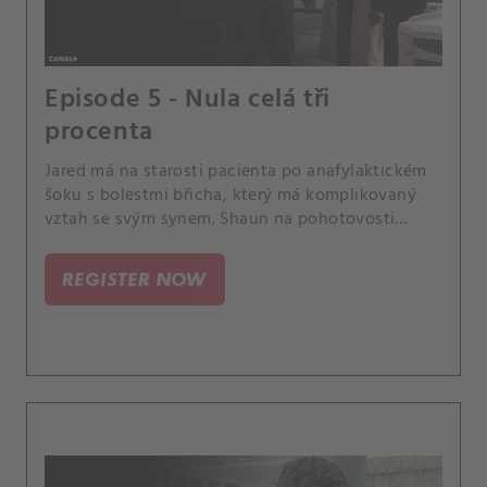
Episode 5 - Nula celá tři
procenta
Jared má na starosti pacienta po anafylaktickém
šoku s bolestmi břicha, který má komplikovaný
vztah se svým synem. Shaun na pohotovosti
potká chlapce, který je mimořádně podobný jeho
bratrovi.
REGISTER NOW