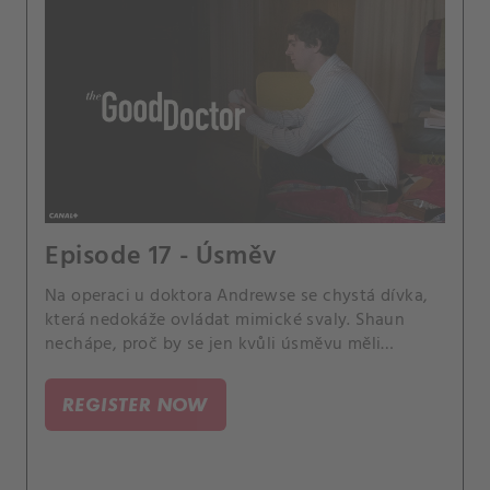
Episode 17 - Úsměv
Na operaci u doktora Andrewse se chystá dívka,
která nedokáže ovládat mimické svaly. Shaun
nechápe, proč by se jen kvůli úsměvu měli
pouštět do riskantní a drahé operace.
REGISTER NOW