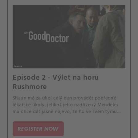
Episode 2 - Výlet na horu
Rushmore
Shaun má za úkol celý den provádět podřadné
lékařské úkoly, jelikož jeho nadřízený Mendelez
mu chce dát jasně najevo, že ho ve svém týmu
nechce. Jenže Shaun vezme svoji práci opravdu
vážně a někomu, kdo má být už propuštěn
REGISTER NOW
objedná drahá, zbytečná vyšetření.