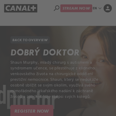
search
expand_more
person
EN
STREAM NOW
Library
Apple TV+
BACK TO OVERVIEW
DOBRÝ DOKTOR
Shaun Murphy, mladý chirurg s autismem a
syndromem učence, se přestěhuje z klidného
venkovského života na chirurgické oddělení
prestižní nemocnice. Shaun, který se nedokáže
osobně sblížit se svým okolím, využívá svého
mimořádného lékařského nadání k záchraně
životů a zpochybňuje skepsi svých kolegů.
REGISTER NOW