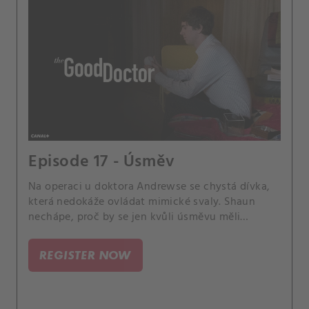
Episode 17 - Úsměv
Na operaci u doktora Andrewse se chystá dívka,
která nedokáže ovládat mimické svaly. Shaun
nechápe, proč by se jen kvůli úsměvu měli
pouštět do riskantní a drahé operace.
REGISTER NOW