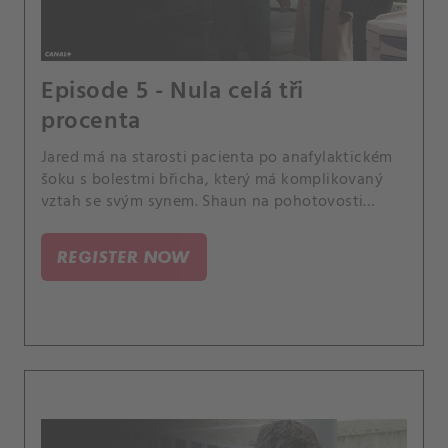
Episode 5 - Nula celá tři
procenta
Jared má na starosti pacienta po anafylaktickém
šoku s bolestmi břicha, který má komplikovaný
vztah se svým synem. Shaun na pohotovosti
potká chlapce, který je mimořádně podobný jeho
bratrovi.
REGISTER NOW