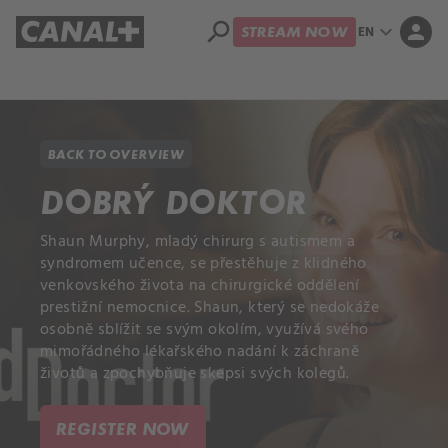
search
expand_more
person
EN
STREAM NOW
Library
Apple TV
BACK TO OVERVIEW
DOBRÝ DOKTOR
Shaun Murphy, mladý chirurg s autismem a
syndromem učence, se přestěhuje z klidného
venkovského života na chirurgické oddělení
prestižní nemocnice. Shaun, který se nedokáže
osobně sblížit se svým okolím, využívá svého
mimořádného lékařského nadání k záchraně
životů a zpochybňuje skepsi svých kolegů.
REGISTER NOW