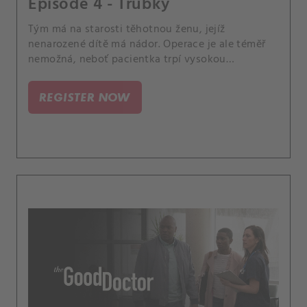
Episode 4 - Trubky
Tým má na starosti těhotnou ženu, jejíž
nenarozené dítě má nádor. Operace je ale téměř
nemožná, neboť pacientka trpí vysokou
srážlivostí krve.
REGISTER NOW