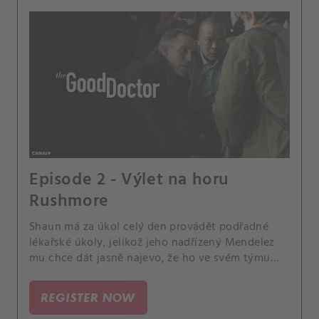
Episode 2 - Výlet na horu
Rushmore
Shaun má za úkol celý den provádět podřadné
lékařské úkoly, jelikož jeho nadřízený Mendelez
mu chce dát jasně najevo, že ho ve svém týmu
nechce. Jenže Shaun vezme svoji práci opravdu
vážně a někomu, kdo má být už propuštěn
REGISTER NOW
objedná drahá, zbytečná vyšetření.