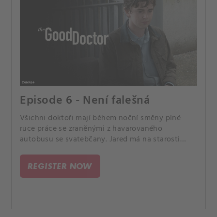
Episode 6 - Není falešná
Všichni doktoři mají během noční směny plné
ruce práce se zraněnými z havarovaného
autobusu se svatebčany. Jared má na starosti
těžce popálenou družičku.
REGISTER NOW