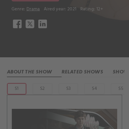
Genre:
Drama
Aired year: 2021
Rating: 12+
ABOUT THE SHOW
RELATED SHOWS
SHOW 
S1
S2
S3
S4
S5