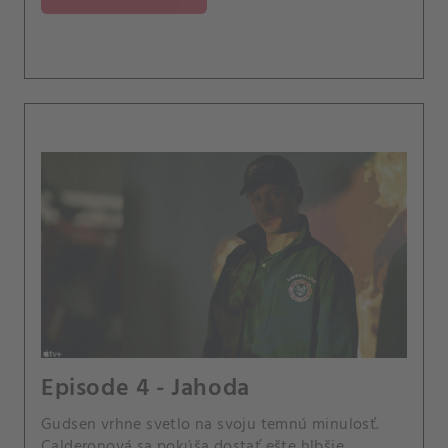
Episode 4 - Jahoda
Gudsen vrhne svetlo na svoju temnú minulosť.
Calderonová sa pokúša dostať ešte hlbšie.