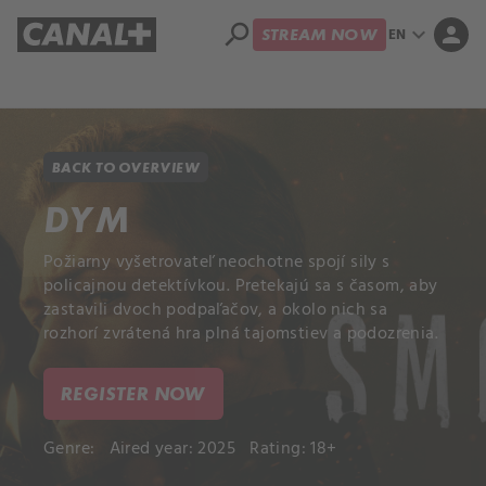
search
expand_more
person
EN
STREAM NOW
Library
Apple TV+
BACK TO OVERVIEW
DYM
Požiarny vyšetrovateľ neochotne spojí sily s
policajnou detektívkou. Pretekajú sa s časom, aby
zastavili dvoch podpaľačov, a okolo nich sa
rozhorí zvrátená hra plná tajomstiev a podozrenia.
REGISTER NOW
Genre:
Aired year: 2025
Rating: 18+