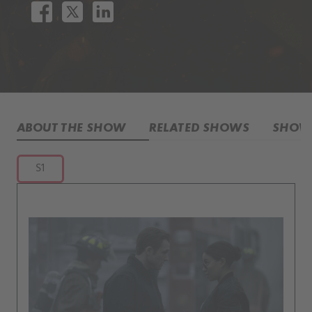
ABOUT THE SHOW
RELATED SHOWS
SHOW 
S1