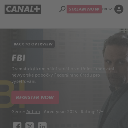
search
expand_more
person
EN
STREAM NOW
Library
Apple TV+
BACK TO OVERVIEW
FBI
Dramatický kriminální seriál o vnitřním fungování
newyorské pobočky Federálního úřadu pro
vyšetřování.
REGISTER NOW
Genre:
Action
Aired year: 2025
Rating: 12+