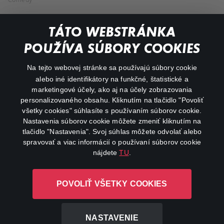
Comedy
Documentaries
TÁTO WEBSTRÁNKA
Action
POUŽÍVA SÚBORY COOKIES
FAQ
Na tejto webovej stránke sa používajú súbory cookie
alebo iné identifikátory na funkčné, štatistické a
My profile
marketingové účely, ako aj na účely zobrazovania
Important links
personalizovaného obsahu. Kliknutím na tlačidlo "Povoliť
všetky cookies" súhlasíte s používaním súborov cookie.
Nastavenia súborov cookie môžete zmeniť kliknutím na
tlačidlo "Nastavenia". Svoj súhlas môžete odvolať alebo
spravovať a viac informácií o používaní súborov cookie
nájdete
TU
.
Canal+ Luxembourg S. à r.l. so sídlom Rue Albert Borschette 4,
POVOLIŤ VŠETKY COOKIES
L-1246 Luxembourg R.C.S. Luxembourg: B 87.905
All rights reserved
NASTAVENIE
©
2026