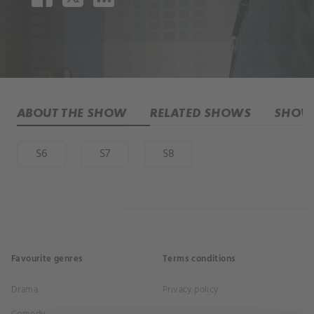
ABOUT THE SHOW
RELATED SHOWS
SHOW 
S6
S7
S8
Favourite genres
Terms conditions
Drama
Privacy policy