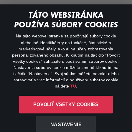
Documentaries
TÁTO WEBSTRÁNKA
Action
POUŽÍVA SÚBORY COOKIES
FAQ
Na tejto webovej stránke sa používajú súbory cookie
alebo iné identifikátory na funkčné, štatistické a
My profile
marketingové účely, ako aj na účely zobrazovania
Important links
personalizovaného obsahu. Kliknutím na tlačidlo "Povoliť
všetky cookies" súhlasíte s používaním súborov cookie.
Nastavenia súborov cookie môžete zmeniť kliknutím na
tlačidlo "Nastavenia". Svoj súhlas môžete odvolať alebo
spravovať a viac informácií o používaní súborov cookie
nájdete
TU
.
Canal+ Luxembourg S. à r.l. so sídlom Rue Albert Borschette 4,
POVOLIŤ VŠETKY COOKIES
L-1246 Luxembourg R.C.S. Luxembourg: B 87.905
All rights reserved
NASTAVENIE
©
2026