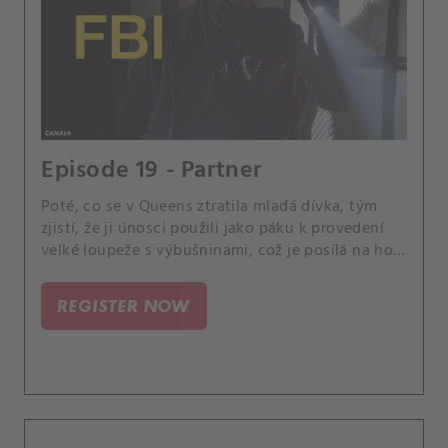
Episode 19 - Partner
Poté, co se v Queens ztratila mladá dívka, tým
zjistí, že ji únosci použili jako páku k provedení
velké loupeže s výbušninami, což je posílá na hon
za těmito nebezpečnými viníky. Scola a Dani
mezitím začnou pracovat na svých základech jako
REGISTER NOW
partneři.