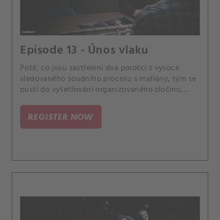
Episode 13 - Únos vlaku
Poté, co jsou zastřeleni dva porotci z vysoce
sledovaného soudního procesu s mafiány, tým se
pustí do vyšetřování organizovaného zločinu,
dokud se nezjistí, že porotci nemuseli být vůbec
zamýšlenými cíli. Případ se pro Scolu stane
REGISTER NOW
osobním, když se dozví, že jeden z jeho bývalých
instruktorů z vojenské akademie, může mít s
případem spojitost.