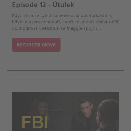
Episode 12 - Útulek
Když se mise týmu zaměřená na obchodování s
bílým masem nepodaří, snaží se agenti získat oběť
obchodování. Mezitím se Maggie spojí s
operátorem 911, aby jim pomohl najít dívku dříve,
než bude vyhnána z města nebo ještě hůř.
REGISTER NOW