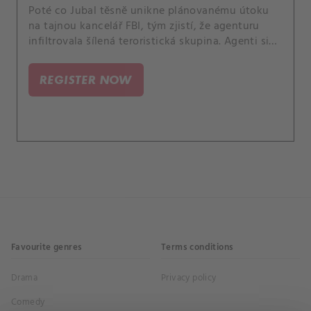
Poté co Jubal těsně unikne plánovanému útoku
na tajnou kancelář FBI, tým zjistí, že agenturu
infiltrovala šílená teroristická skupina. Agenti si
nejsou jistí, komu věřit, a proto musí pracovat ve
stínech, aby odhalili viníky ohrožující
REGISTER NOW
nedotknutelnost terénní newyorské pobočky.
Favourite genres
Terms conditions
Drama
Privacy policy
Comedy