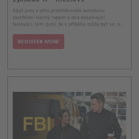
Když jsou v jeho prohlídkovém autobusu
zastřeleni slavný rapper a dva dospívající
fanoušci, tým zjistí, že v příběhu může být víc než
jen jeho spor s jiným rapperem. Mezitím Isobel
dosáhne významného milníku, kvůli kterému
REGISTER NOW
uvažuje o své budoucnosti v agentuře.