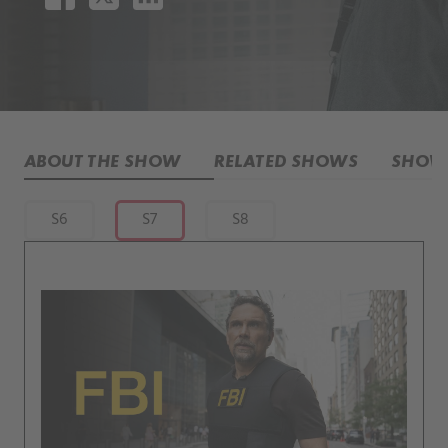
ABOUT THE SHOW
RELATED SHOWS
SHOW 
S6
S7
S8