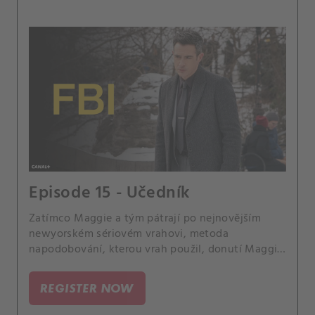
Episode 15 - Učedník
Zatímco Maggie a tým pátrají po nejnovějším
newyorském sériovém vrahovi, metoda
napodobování, kterou vrah použil, donutí Maggie
vyhledat pomoc u Raye Distefana, sériového
slashera, kterého poslala za mříže.
REGISTER NOW