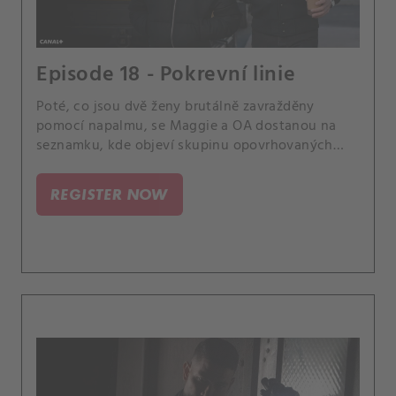
Episode 18 - Pokrevní linie
Poté, co jsou dvě ženy brutálně zavražděny
pomocí napalmu, se Maggie a OA dostanou na
seznamku, kde objeví skupinu opovrhovaných
uživatelů, kteří se zaměřují na ženy, jež je
odmítají.
REGISTER NOW