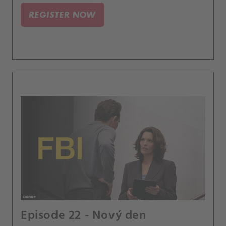
podezřelého z předchozího případu.
REGISTER NOW
Episode 22 - Nový den