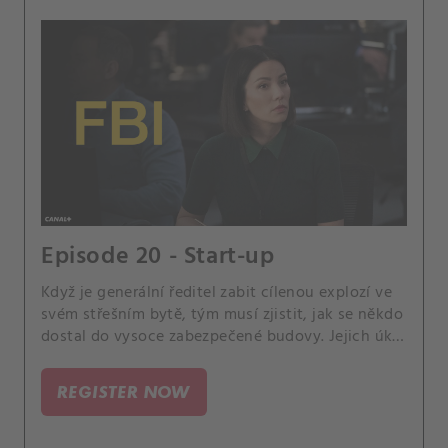
Episode 20 - Start-up
Když je generální ředitel zabit cílenou explozí ve
svém střešním bytě, tým musí zjistit, jak se někdo
dostal do vysoce zabezpečené budovy. Jejich úkol
se však dále zkomplikuje, když zjistí, že zločin
může být dílem umělé inteligence.
REGISTER NOW