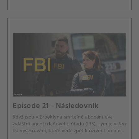
Episode 21 - Následovník
Když jsou v Brooklynu smrtelně ubodáni dva
zvláštní agenti daňového úřadu (IRS), tým je vržen
do vyšetřování, které vede zpět k oživení online
konspirační komunity Dukea Ducoylea, jejich