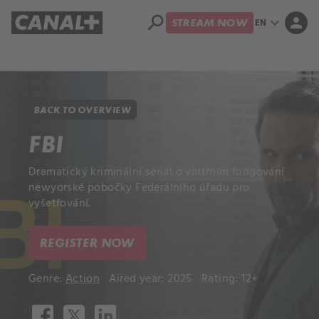
search
expand_more
person
EN
STREAM NOW
Library
Apple TV+
BACK TO OVERVIEW
FBI
Dramatický kriminální seriál o vnitřním fungování
newyorské pobočky Federálního úřadu pro
vyšetřování.
REGISTER NOW
Genre:
Action
Aired year: 2025
Rating: 12+