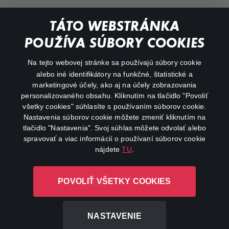
Documentaries
TÁTO WEBSTRÁNKA
Action
POUŽÍVA SÚBORY COOKIES
FAQ
Na tejto webovej stránke sa používajú súbory cookie
alebo iné identifikátory na funkčné, štatistické a
My profile
marketingové účely, ako aj na účely zobrazovania
Important links
personalizovaného obsahu. Kliknutím na tlačidlo "Povoliť
všetky cookies" súhlasíte s používaním súborov cookie.
Nastavenia súborov cookie môžete zmeniť kliknutím na
tlačidlo "Nastavenia". Svoj súhlas môžete odvolať alebo
spravovať a viac informácií o používaní súborov cookie
nájdete
TU
.
Canal+ Luxembourg S. à r.l. so sídlom Rue Albert Borschette 4,
POVOLIŤ VŠETKY COOKIES
L-1246 Luxembourg R.C.S. Luxembourg: B 87.905
All rights reserved
NASTAVENIE
©
2026