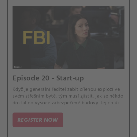
Episode 20 - Start-up
Když je generální ředitel zabit cílenou explozí ve
svém střešním bytě, tým musí zjistit, jak se někdo
dostal do vysoce zabezpečené budovy. Jejich úkol
se však dále zkomplikuje, když zjistí, že zločin
může být dílem umělé inteligence.
REGISTER NOW