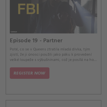
Episode 19 - Partner
Poté, co se v Queens ztratila mladá dívka, tým
zjistí, že ji únosci použili jako páku k provedení
velké loupeže s výbušninami, což je posílá na hon
za těmito nebezpečnými viníky. Scola a Dani
mezitím začnou pracovat na svých základech jako
REGISTER NOW
partneři.