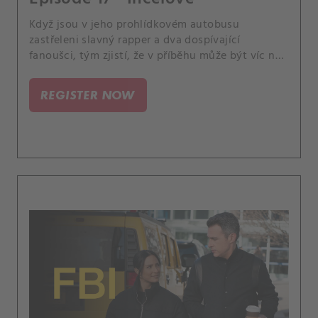
Když jsou v jeho prohlídkovém autobusu
zastřeleni slavný rapper a dva dospívající
fanoušci, tým zjistí, že v příběhu může být víc než
jen jeho spor s jiným rapperem. Mezitím Isobel
dosáhne významného milníku, kvůli kterému
REGISTER NOW
uvažuje o své budoucnosti v agentuře.