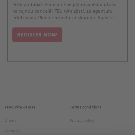
Poté co Jubal těsně unikne plánovanému útoku
na tajnou kancelář FBI, tým zjistí, že agenturu
infiltrovala šílená teroristická skupina. Agenti si
nejsou jistí, komu věřit, a proto musí pracovat ve
stínech, aby odhalili viníky ohrožující
REGISTER NOW
nedotknutelnost terénní newyorské pobočky.
Favourite genres
Terms conditions
Drama
Privacy policy
Comedy