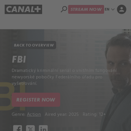
search
expand_more
person
EN
STREAM NOW
Library
Apple TV+
BACK TO OVERVIEW
FBI
Dramatický kriminální seriál o vnitřním fungování
newyorské pobočky Federálního úřadu pro
vyšetřování.
REGISTER NOW
Genre:
Action
Aired year: 2025
Rating: 12+