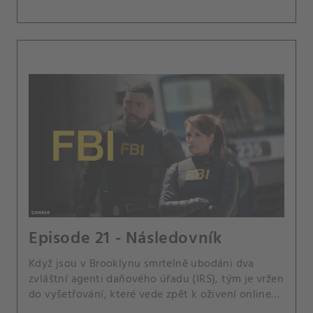
Episode 21 - Následovník
Když jsou v Brooklynu smrtelně ubodáni dva
zvláštní agenti daňového úřadu (IRS), tým je vržen
do vyšetřování, které vede zpět k oživení online
konspirační komunity Dukea Ducoylea, jejich