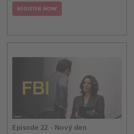
podezřelého z předchozího případu.
REGISTER NOW
Episode 22 - Nový den