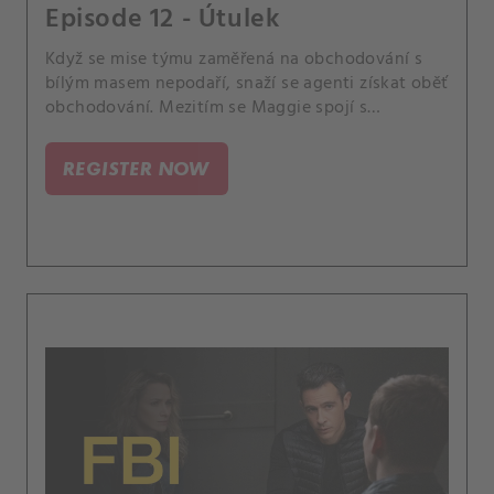
Episode 12 - Útulek
Když se mise týmu zaměřená na obchodování s
bílým masem nepodaří, snaží se agenti získat oběť
obchodování. Mezitím se Maggie spojí s
operátorem 911, aby jim pomohl najít dívku dříve,
než bude vyhnána z města nebo ještě hůř.
REGISTER NOW