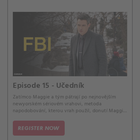
Episode 15 - Učedník
Zatímco Maggie a tým pátrají po nejnovějším
newyorském sériovém vrahovi, metoda
napodobování, kterou vrah použil, donutí Maggie
vyhledat pomoc u Raye Distefana, sériového
slashera, kterého poslala za mříže.
REGISTER NOW