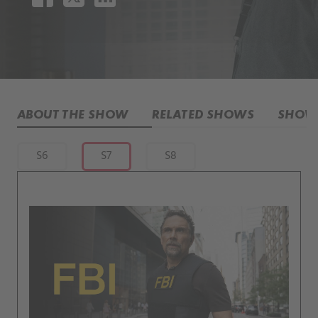
ABOUT THE SHOW
RELATED SHOWS
SHOW 
S6
S7
S8