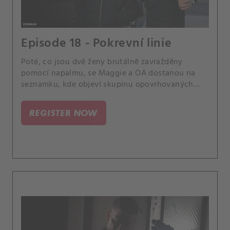
Episode 18 - Pokrevní linie
Poté, co jsou dvě ženy brutálně zavražděny
pomocí napalmu, se Maggie a OA dostanou na
seznamku, kde objeví skupinu opovrhovaných
uživatelů, kteří se zaměřují na ženy, jež je
odmítají.
REGISTER NOW