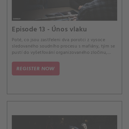
Episode 13 - Únos vlaku
Poté, co jsou zastřeleni dva porotci z vysoce
sledovaného soudního procesu s mafiány, tým se
pustí do vyšetřování organizovaného zločinu,
dokud se nezjistí, že porotci nemuseli být vůbec
zamýšlenými cíli. Případ se pro Scolu stane
REGISTER NOW
osobním, když se dozví, že jeden z jeho bývalých
instruktorů z vojenské akademie, může mít s
případem spojitost.