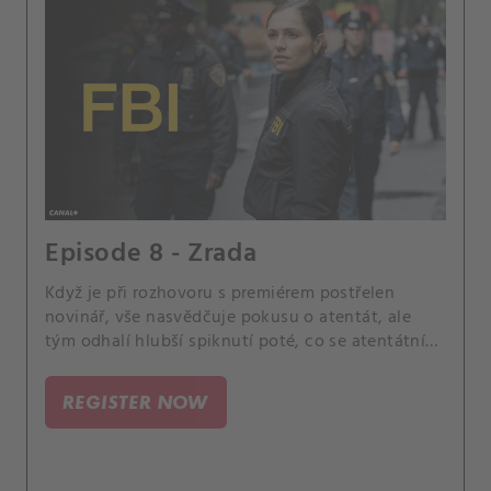
Episode 8 - Zrada
Když je při rozhovoru s premiérem postřelen
novinář, vše nasvědčuje pokusu o atentát, ale
tým odhalí hlubší spiknutí poté, co se atentátník
stane také terčem útoku. OA se snaží Gemmě
vysvětlit nebezpečí své práce.
REGISTER NOW