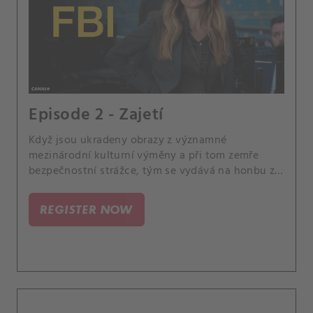
Episode 2 - Zajetí
Když jsou ukradeny obrazy z významné
mezinárodní kulturní výměny a při tom zemře
bezpečnostní strážce, tým se vydává na honbu za
nezapomenutelnými uměleckými díly. Maggie
mezitím požádá přítele o pomoc s profilováním
REGISTER NOW
podezřelých.