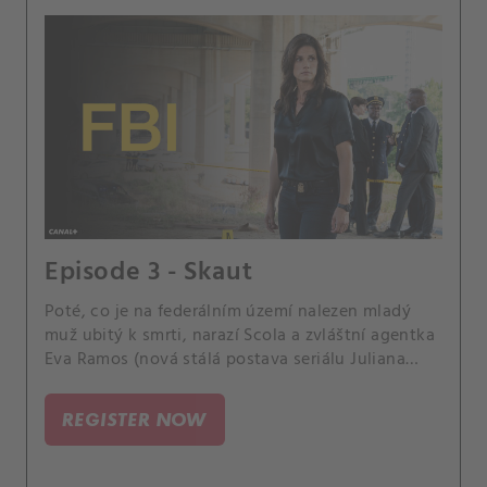
Episode 3 - Skaut
Poté, co je na federálním území nalezen mladý
muž ubitý k smrti, narazí Scola a zvláštní agentka
Eva Ramos (nová stálá postava seriálu Juliana
Aidén Martinez) na překážku, když se jejich případ
protne s operací DEA.
REGISTER NOW