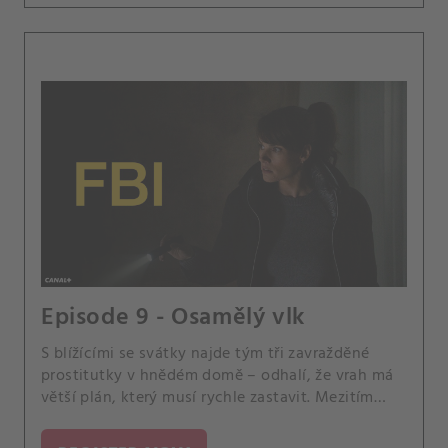
Episode 9 - Osamělý vlk
S blížícími se svátky najde tým tři zavražděné
prostitutky v hnědém domě – odhalí, že vrah má
větší plán, který musí rychle zastavit. Mezitím
Jubal dostane znepokojivý telefonát od svého
syna Tylera.