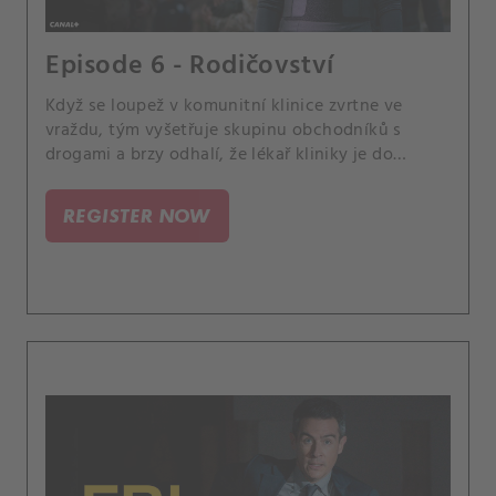
Episode 6 - Rodičovství
Když se loupež v komunitní klinice zvrtne ve
vraždu, tým vyšetřuje skupinu obchodníků s
drogami a brzy odhalí, že lékař kliniky je do
případu zapleten více, než se původně domnívali.
REGISTER NOW