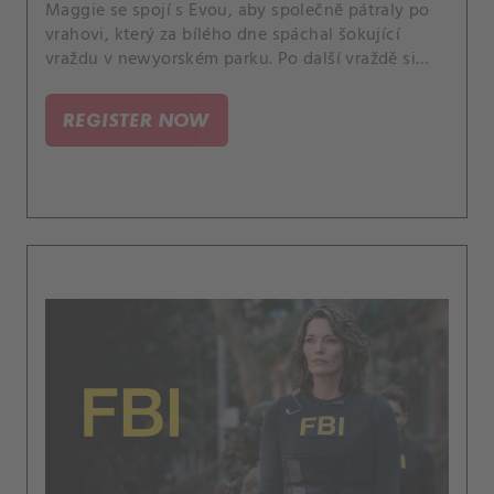
Maggie se spojí s Evou, aby společně pátraly po
vrahovi, který za bílého dne spáchal šokující
vraždu v newyorském parku. Po další vraždě si
uvědomí, že vrah má seznam obětí, a vyvstává
otázka: „Kdo je na něm a kdo bude další?“.
REGISTER NOW