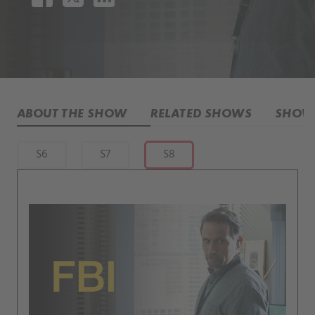
ABOUT THE SHOW
RELATED SHOWS
SHOW 
S6
S7
S8