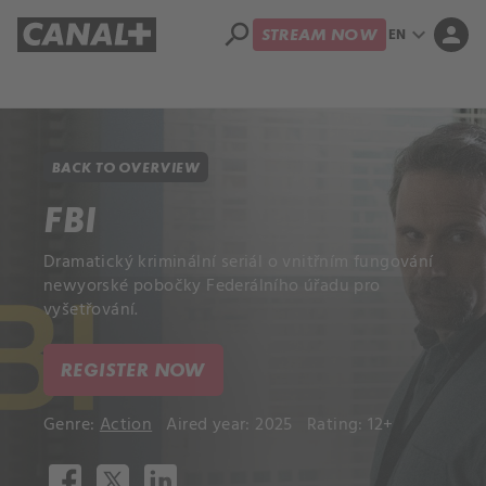
search
expand_more
person
EN
STREAM NOW
Library
Apple TV+
BACK TO OVERVIEW
FBI
Dramatický kriminální seriál o vnitřním fungování
newyorské pobočky Federálního úřadu pro
vyšetřování.
REGISTER NOW
Genre:
Action
Aired year: 2025
Rating: 12+