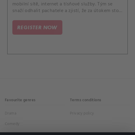
mobilní sítě, internet a tísňové služby. Tým se
snaží odhalit pachatele a zjistí, že za útokem stojí
radikální akceleracionistické hnutí, které se
zaměřuje na resetování společnosti.
REGISTER NOW
Favourite genres
Terms conditions
Drama
Privacy policy
Comedy
Documentaries