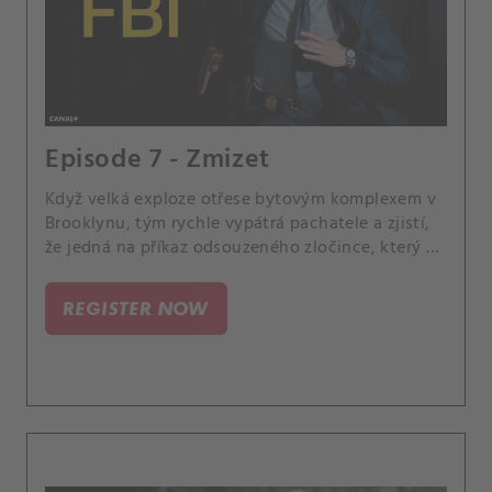
Episode 7 - Zmizet
Když velká exploze otřese bytovým komplexem v
Brooklynu, tým rychle vypátrá pachatele a zjistí,
že jedná na příkaz odsouzeného zločince, který si
právě odpykává trest.
REGISTER NOW