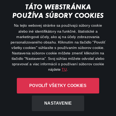
TÁTO WEBSTRÁNKA
Action
POUŽÍVA SÚBORY COOKIES
FAQ
Na tejto webovej stránke sa používajú súbory cookie
alebo iné identifikátory na funkčné, štatistické a
My profile
marketingové účely, ako aj na účely zobrazovania
Important links
personalizovaného obsahu. Kliknutím na tlačidlo "Povoliť
všetky cookies" súhlasíte s používaním súborov cookie.
Nastavenia súborov cookie môžete zmeniť kliknutím na
tlačidlo "Nastavenia". Svoj súhlas môžete odvolať alebo
spravovať a viac informácií o používaní súborov cookie
nájdete
TU
.
Canal+ Luxembourg S. à r.l. so sídlom Rue Albert Borschette 4,
POVOLIŤ VŠETKY COOKIES
L-1246 Luxembourg R.C.S. Luxembourg: B 87.905
All rights reserved
NASTAVENIE
©
2026