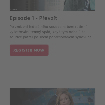
Episode 1 - Převzít
Po zmizení federálního soudce nabere rutinní
vyšetřování temný spád, když tým odhalí, že
soudce pátral po svém pohřešovaném synovi na
odlehlém ostrově na okraji města, kde se zhroutila
autorita.
REGISTER NOW