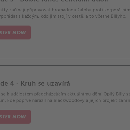
 Patty začínají připravovat hromadnou žalobu proti korporátn
ypořádat s každým, kdo jim stojí v cestě, a to včetně Billyho.
ISTER NOW
de 4 - Kruh se uzavírá
se k událostem předcházejícím aktuálnímu dění. Opilý Billy st
un, kde poprvé narazil na Blackwoodovy a jejich projekt zahrn
ISTER NOW