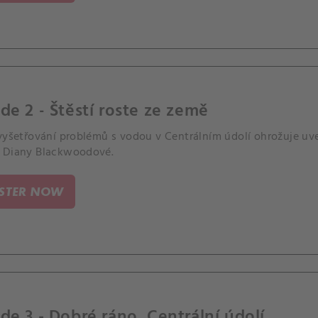
de 2 - Štěstí roste ze země
 vyšetřování problémů s vodou v Centrálním údolí ohrožuje 
 Diany Blackwoodové.
ISTER NOW
de 3 - Dobré ráno, Centrální údolí