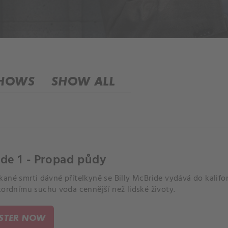
SHOWS
SHOW ALL
de 1 - Propad půdy
ané smrti dávné přítelkyně se Billy McBride vydává do kalifo
kordnímu suchu voda cennější než lidské životy.
ISTER NOW