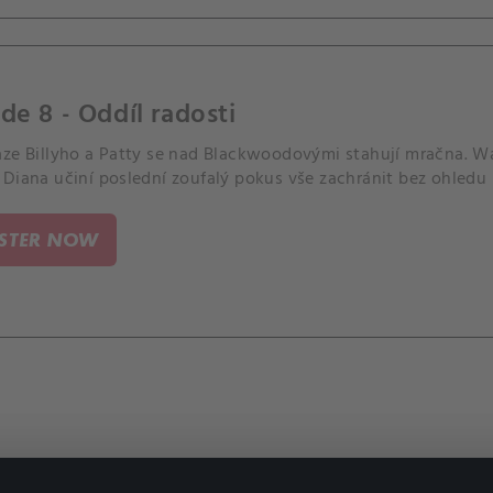
de 8 - Oddíl radosti
aze Billyho a Patty se nad Blackwoodovými stahují mračna. Wad
Diana učiní poslední zoufalý pokus vše zachránit bez ohledu na
ISTER NOW