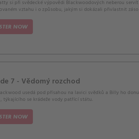
Patty si při svědecké výpovědi Blackwoodových neberou servítk
ovaném vztahu i o způsobu, jakým si dokázali přivlastnit zás
ISTER NOW
ode 7 - Vědomý rozchod
ackwood usedá pod přísahou na lavici svědků a Billy ho donut
, týkajícího se krádeže vody patřící státu.
ISTER NOW