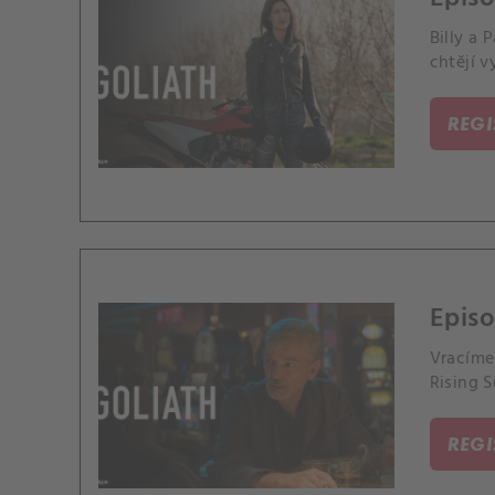
Billy a
chtějí v
REG
Episo
Vracíme 
Rising S
REG