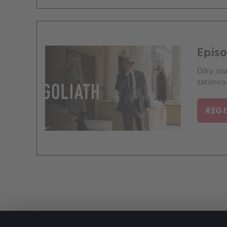
Episo
Díky sn
zatímco 
REG