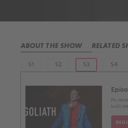
ABOUT THE SHOW
RELATED 
S1
S2
S3
S4
Episo
Po neček
kvůli re
REG