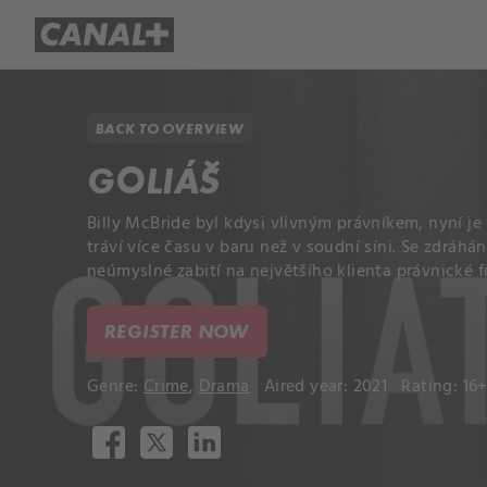
Library
Apple TV+
BACK TO OVERVIEW
GOLIÁŠ
Billy McBride byl kdysi vlivným právníkem, nyní je
tráví více času v baru než v soudní síni. Se zdráh
neúmyslné zabití na největšího klienta právnické f
REGISTER NOW
Genre:
Crime
,
Drama
Aired year: 2021
Rating: 16