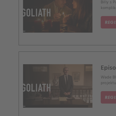
Billy s 
komplik
REG
Epis
Wade Bl
projektu
REG