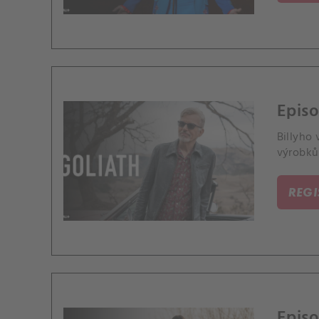
Episo
Billyho
výrobků
REG
Episo