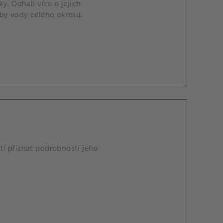
y. Odhalí více o jejich
oby vody celého okresu.
í přiznat podrobnosti jeho