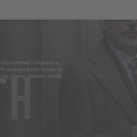
 však vyhořelý, odepsaný a
áním souhlasí podat žalobu za
irmy, kterou pomáhal založit.
+