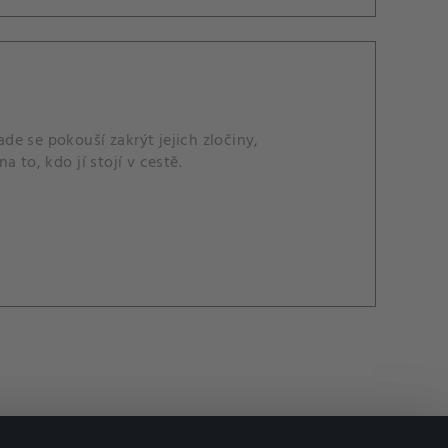
e se pokouší zakrýt jejich zločiny,
 to, kdo jí stojí v cestě.