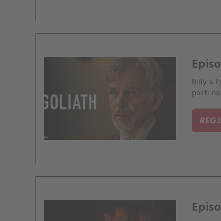
Episo
Billy a
pasti n
REG
Episo