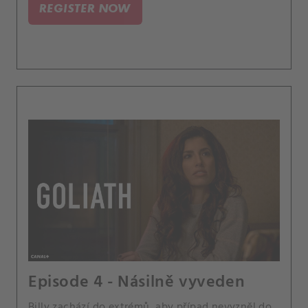
REGISTER NOW
Episode 4 - Násilně vyveden
Billy zachází do extrémů, aby případ nevyzněl do