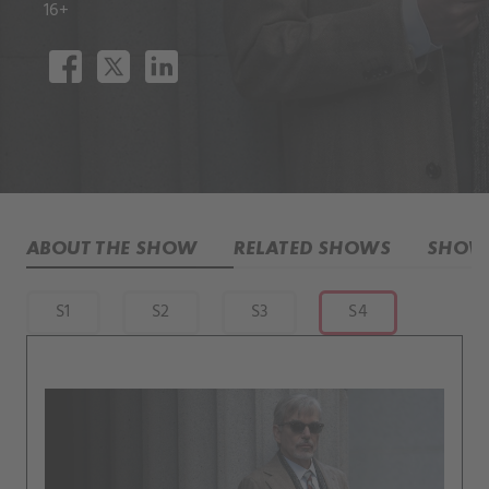
16+
ABOUT THE SHOW
RELATED SHOWS
SHOW 
S1
S2
S3
S4