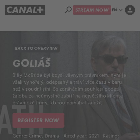
search
expand_more
person
EN
STREAM NOW
Library
Apple TV+
BACK TO OVERVIEW
GOLIÁŠ
Billy McBride byl kdysi vlivným právníkem, nyní je
však vyhořelý, odepsaný a tráví více času v baru
než v soudní síni. Se zdráháním souhlasí podat
žalobu za neúmyslné zabití na největšího klienta
právnické firmy, kterou pomáhal založit.
REGISTER NOW
Genre:
Crime
,
Drama
Aired year: 2021
Rating: