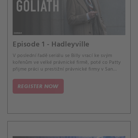
Episode 1 - Hadleyville
V poslední řadě seriálu se Billy vrací ke svým
kořenům ve velké právnické firmě, poté co Patty
přijme práci u prestižní právnické firmy v San
Franciscu. Společně se pokusí zničit jedno z
nejzákeřnějších monster Ameriky: opioidový
REGISTER NOW
průmysl.