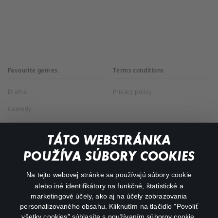
Favourite genres
Terms conditions
Drama
Privacy policy
Comedy
Documentaries
TÁTO WEBSTRÁNKA
Action
POUŽÍVA SÚBORY COOKIES
FAQ
Na tejto webovej stránke sa používajú súbory cookie
alebo iné identifikátory na funkčné, štatistické a
My profile
marketingové účely, ako aj na účely zobrazovania
Important links
personalizovaného obsahu. Kliknutím na tlačidlo "Povoliť
všetky cookies" súhlasíte s používaním súborov cookie.