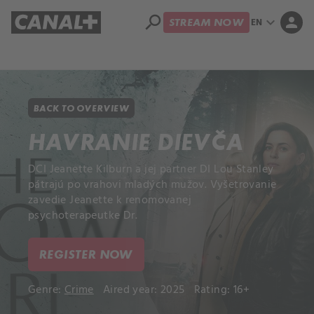
search
expand_more
person
EN
STREAM NOW
Library
Apple TV+
BACK TO OVERVIEW
HAVRANIE DIEVČA
DCI Jeanette Kilburn a jej partner DI Lou Stanley
pátrajú po vrahovi mladých mužov. Vyšetrovanie
zavedie Jeanette k renomovanej
psychoterapeutke Dr.
REGISTER NOW
Genre:
Crime
Aired year: 2025
Rating: 16+