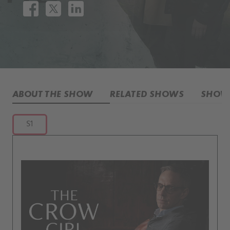
ABOUT THE SHOW
RELATED SHOWS
SHOW 
S1