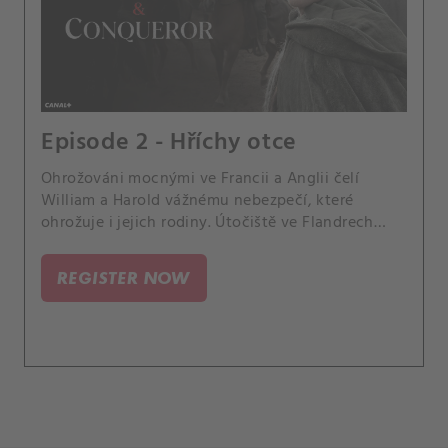
Episode 2 - Hříchy otce
Ohrožováni mocnými ve Francii a Anglii čelí
William a Harold vážnému nebezpečí, které
ohrožuje i jejich rodiny. Útočiště ve Flandrech
nabízí naději pro čerstvou matku Matildu.
REGISTER NOW