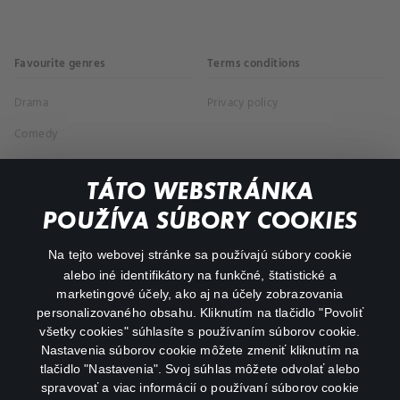
Favourite genres
Terms conditions
Drama
Privacy policy
Comedy
Documentaries
TÁTO WEBSTRÁNKA
Action
POUŽÍVA SÚBORY COOKIES
FAQ
Na tejto webovej stránke sa používajú súbory cookie
alebo iné identifikátory na funkčné, štatistické a
My profile
marketingové účely, ako aj na účely zobrazovania
Important links
personalizovaného obsahu. Kliknutím na tlačidlo "Povoliť
všetky cookies" súhlasíte s používaním súborov cookie.
Nastavenia súborov cookie môžete zmeniť kliknutím na
tlačidlo "Nastavenia". Svoj súhlas môžete odvolať alebo
spravovať a viac informácií o používaní súborov cookie