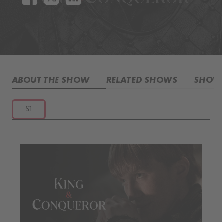
ABOUT THE SHOW
RELATED SHOWS
SHOW 
S1