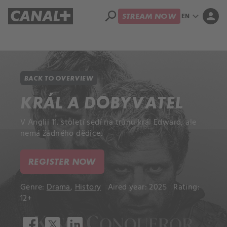
search
expand_more
person
EN
STREAM NOW
Library
Apple TV+
BACK TO OVERVIEW
KRÁL A DOBYVATEL
V Anglii 11. století sedí na trůnu král Edward, ale
nemá žádného dědice.
REGISTER NOW
Genre:
Drama
,
History
Aired year: 2025
Rating:
12+