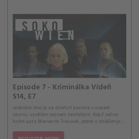
Episode 7 - Kriminálka Vídeň
S14, E7
Jednoho dne je na dveřích kostela v ospalé
vesnici vyvěšen seznam zemřelých. Když začne
hořet auto Marianne Treuové, jedné z ohlášených
obětí, Kriminálka se pustí do akce.
REGISTER NOW