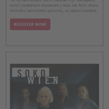
To, co začíná jako noční táborák čtyř teenagerů,
končí vražedným masakrem v lese. Jen Rosi, dcera
místního vesnického policisty, se objeví zraněná a
šokovaná v domě mechanika Toniho.
REGISTER NOW