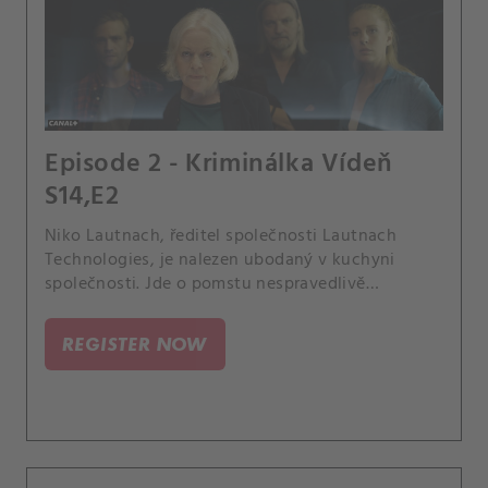
Episode 2 - Kriminálka Vídeň
S14,E2
Niko Lautnach, ředitel společnosti Lautnach
Technologies, je nalezen ubodaný v kuchyni
společnosti. Jde o pomstu nespravedlivě
propuštěného Tareka Ösila, nebo o rodinný
vztah?.
REGISTER NOW