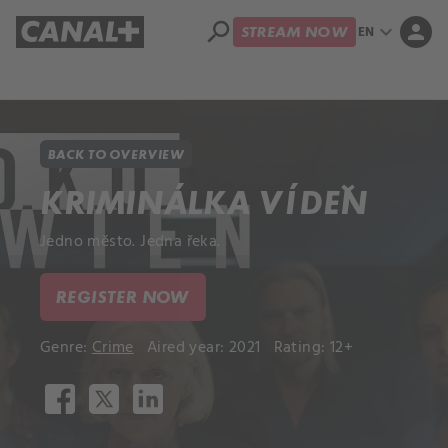
search
expand_more
person
EN
STREAM NOW
Library
Apple TV+
BACK TO OVERVIEW
KRIMINÁLKA VÍDEŇ
Jedno město. Jedna řeka.
REGISTER NOW
Genre:
Crime
Aired year: 2021
Rating: 12+