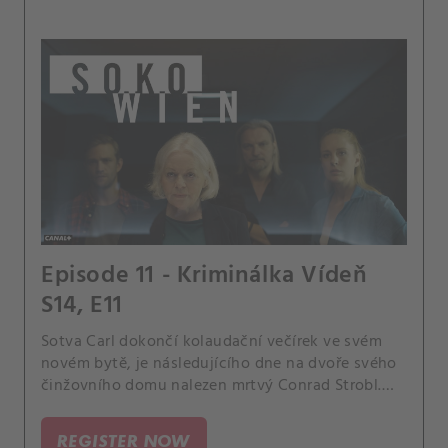
Episode 11 - Kriminálka Vídeň
S14, E11
Sotva Carl dokončí kolaudační večírek ve svém
novém bytě, je následujícího dne na dvoře svého
činžovního domu nalezen mrtvý Conrad Strobl.
To, co zpočátku vypadá jako sebevražda, je ve
skutečnosti vražda.
REGISTER NOW