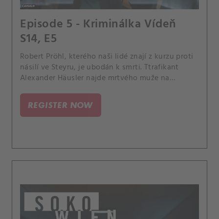
Episode 5 - Kriminálka Vídeň
S14, E5
Robert Pröhl, kterého naši lidé znají z kurzu proti
násilí ve Steyru, je ubodán k smrti. Ttrafikant
Alexander Häusler najde mrtvého muže na
procházce se psem.
REGISTER NOW