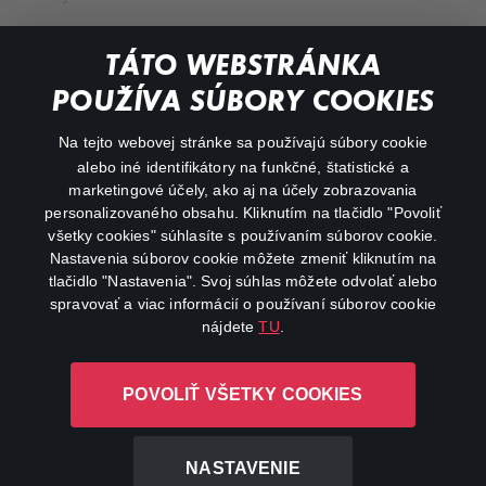
Documentaries
TÁTO WEBSTRÁNKA
Action
POUŽÍVA SÚBORY COOKIES
FAQ
Na tejto webovej stránke sa používajú súbory cookie
alebo iné identifikátory na funkčné, štatistické a
My profile
marketingové účely, ako aj na účely zobrazovania
Important links
personalizovaného obsahu. Kliknutím na tlačidlo "Povoliť
všetky cookies" súhlasíte s používaním súborov cookie.
Nastavenia súborov cookie môžete zmeniť kliknutím na
tlačidlo "Nastavenia". Svoj súhlas môžete odvolať alebo
spravovať a viac informácií o používaní súborov cookie
nájdete
TU
.
Canal+ Luxembourg S. à r.l. so sídlom Rue Albert Borschette 4,
POVOLIŤ VŠETKY COOKIES
L-1246 Luxembourg R.C.S. Luxembourg: B 87.905
All rights reserved
NASTAVENIE
©
2026