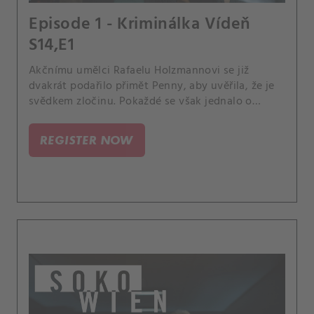
Episode 1 - Kriminálka Vídeň
S14,E1
Akčnímu umělci Rafaelu Holzmannovi se již
dvakrát podařilo přimět Penny, aby uvěřila, že je
svědkem zločinu. Pokaždé se však jednalo o
zinscenované filmové záběry ve jménu jeho
umění.
REGISTER NOW