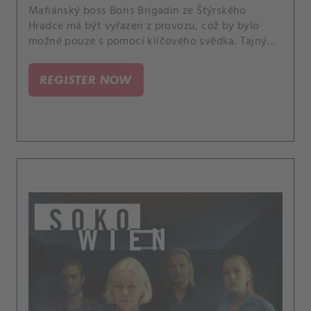
Mafiánský boss Boris Brigadin ze Štýrského
Hradce má být vyřazen z provozu, což by bylo
možné pouze s pomocí klíčového svědka. Tajný
vyšetřovatel Herbert Czermak se pohybuje ve
stinném kruhu triumvirátu, k němuž patří Hans
REGISTER NOW
Peter Vasko a Werner Herbst.