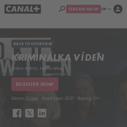
search
expand_more
person
EN
STREAM NOW
Library
Apple TV
BACK TO OVERVIEW
KRIMINÁLKA VÍDEŇ
Jedno město. Jedna řeka.
REGISTER NOW
Genre:
Crime
Aired year: 2021
Rating: 12+