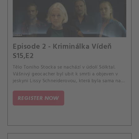
Episode 2 - Kriminálka Vídeň
S15,E2
Tělo Toniho Stocka se nachází v údolí Sölktal.
Vášnivý geocacher byl ubit k smrti a objeven v
jeskyni Lissy Schneiderovou, která byla sama na
kešování.
REGISTER NOW