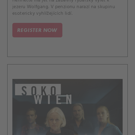
Henriette má jet na zábavný rybářský výlet k
jezeru Wolfgang. V penzionu narazí na skupinu
esotericky vyhlížejících lidí.
REGISTER NOW