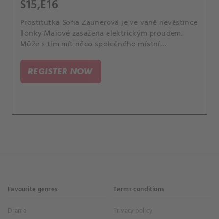
S15,E16
Prostitutka Sofia Zaunerová je ve vaně nevěstince
Ilonky Maiové zasažena elektrickým proudem.
Může s tím mít něco společného místní
obyvatelka a odpůrkyně nevěstince Felicity
Gruberová? Její křížová výprava zahrnuje petiční
REGISTER NOW
akce, vandalismus a šturmování budovy, protože
se spolu s dalšími majiteli chce zbavit všeho
nevzhledného ve svém okolí.
Favourite genres
Terms conditions
Drama
Privacy policy