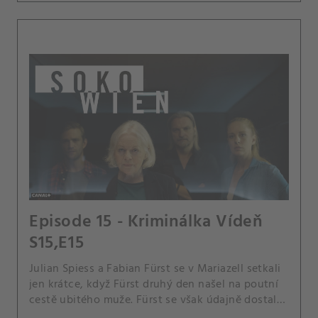
Episode 15 - Kriminálka Vídeň
S15,E15
Julian Spiess a Fabian Fürst se v Mariazell setkali
jen krátce, když Fürst druhý den našel na poutní
cestě ubitého muže. Fürst se však údajně dostal
do sporu s místním křesťanem Seveldou,