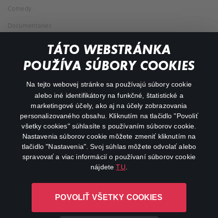
Comedy
Documentaries
Action
TÁTO WEBSTRÁNKA
POUŽÍVA SÚBORY COOKIES
FAQ
Na tejto webovej stránke sa používajú súbory cookie
My profile
alebo iné identifikátory na funkčné, štatistické a
marketingové účely, ako aj na účely zobrazovania
Important links
personalizovaného obsahu. Kliknutím na tlačidlo "Povoliť
všetky cookies" súhlasíte s používaním súborov cookie.
Nastavenia súborov cookie môžete zmeniť kliknutím na
tlačidlo "Nastavenia". Svoj súhlas môžete odvolať alebo
spravovať a viac informácií o používaní súborov cookie
nájdete
TU
.
Canal+ Luxembourg S. à r.l. so sídlom Rue Albert Borschette 4,
POVOLIŤ VŠETKY COOKIES
L-1246 Luxembourg R.C.S. Luxembourg: B 87.905
All rights reserved