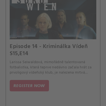
Episode 14 - Kriminálka Vídeň
S15,E14
Larissa Seiwaldová, mimořádně talentovaná
fotbalistka, která teprve nedávno začala hrát za
prvoligový vídeňský klub, je nalezena mrtvá
nedaleko své internátní školy. Na základě známek
násilí na těle oběti se předpokládá, že byl
REGISTER NOW
spáchán trestný čin, a vysoká hladina alkoholu by
mohla být způsobena předchozím týmovým
večírkem.