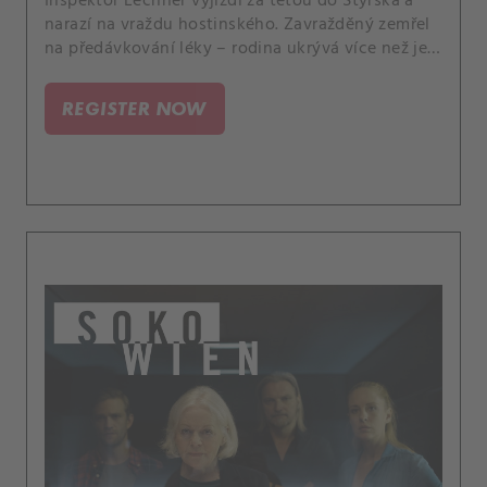
Inspektor Lechner vyjíždí za tetou do Štýrska a
narazí na vraždu hostinského. Zavražděný zemřel
na předávkování léky – rodina ukrývá více než jen
tajemství….
REGISTER NOW