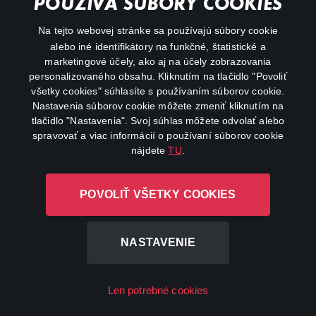
POUŽÍVA SÚBORY COOKIES
FAQ
Na tejto webovej stránke sa používajú súbory cookie
alebo iné identifikátory na funkčné, štatistické a
My profile
marketingové účely, ako aj na účely zobrazovania
Important links
personalizovaného obsahu. Kliknutím na tlačidlo "Povoliť
všetky cookies" súhlasíte s používaním súborov cookie.
Nastavenia súborov cookie môžete zmeniť kliknutím na
tlačidlo "Nastavenia". Svoj súhlas môžete odvolať alebo
spravovať a viac informácií o používaní súborov cookie
nájdete
TU
.
Canal+ Luxembourg S. à r.l. so sídlom Rue Albert Borschette 4,
POVOLIŤ VŠETKY COOKIES
L-1246 Luxembourg R.C.S. Luxembourg: B 87.905
All rights reserved
NASTAVENIE
©
2026
Len potrebné cookies