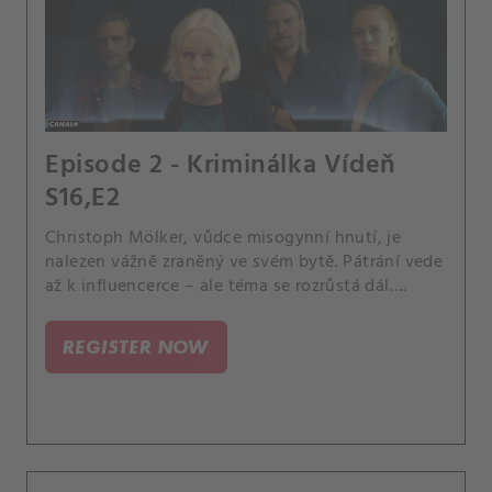
Episode 2 - Kriminálka Vídeň
S16,E2
Christoph Mölker, vůdce misogynní hnutí, je
nalezen vážně zraněný ve svém bytě. Pátrání vede
až k influencerce – ale téma se rozrůstá dál….
REGISTER NOW