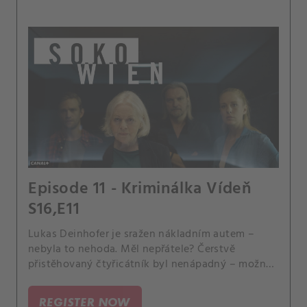
Episode 11 - Kriminálka Vídeň
S16,E11
Lukas Deinhofer je sražen nákladním autem –
nebyla to nehoda. Měl nepřátele? Čerstvě
přistěhovaný čtyřicátník byl nenápadný – možná
až příliš.
REGISTER NOW