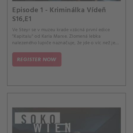
Episode 1 - Kriminálka Vídeň
S16,E1
Ve Steyr se v muzeu krade vzácná první edice
"Kapitalu" od Karla Marxe. Zlomená lebka
nalezeného lupiče naznačuje, že jde o víc než jen
loupež – kdo stojí za tímto zločinem?.
REGISTER NOW