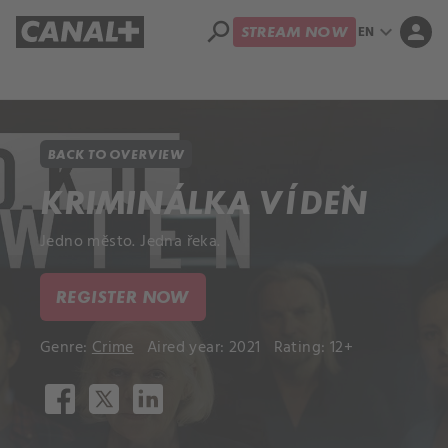
search
expand_more
person
EN
STREAM NOW
Library
Apple TV+
BACK TO OVERVIEW
KRIMINÁLKA VÍDEŇ
Jedno město. Jedna řeka.
REGISTER NOW
Genre:
Crime
Aired year: 2021
Rating: 12+