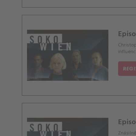
Episo
Christo
influenc
REG
Episo
Znásiln