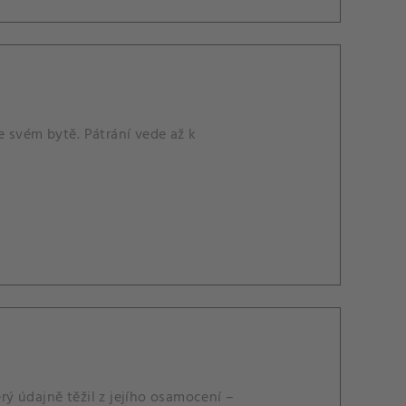
 svém bytě. Pátrání vede až k
ý údajně těžil z jejího osamocení –