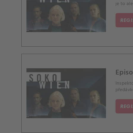
je to al
REG
Episo
Inspekto
předávko
REG