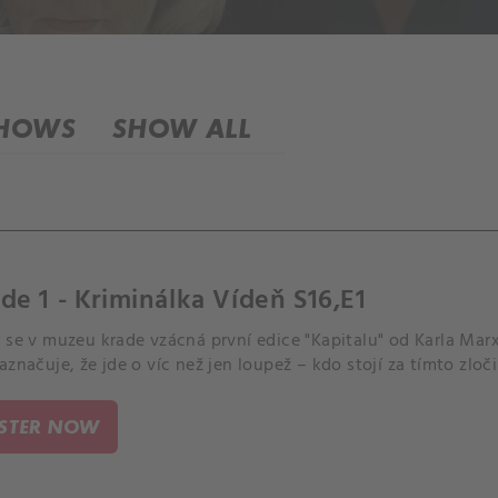
SHOWS
SHOW ALL
de 1 - Kriminálka Vídeň S16,E1
r se v muzeu krade vzácná první edice "Kapitalu" od Karla Ma
aznačuje, že jde o víc než jen loupež – kdo stojí za tímto zloč
ISTER NOW