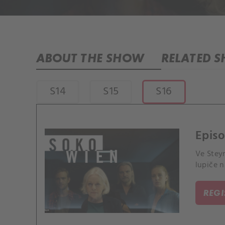
ABOUT THE SHOW
RELATED 
S14
S15
S16
Episo
Ve Stey
lupiče n
REG