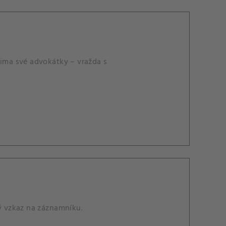
čima své advokátky – vražda s
lý vzkaz na záznamníku.