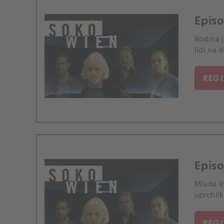
Episo
Rodina j
lidi na 
REG
Episo
Mladá In
uprchlík
REG