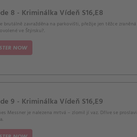
de 8 - Kriminálka Vídeň S16,E8
e brutálně zavražděna na parkovišti, přežije jen těžce zraněn
dovolené ve Štýrsku?.
ISTER NOW
de 9 - Kriminálka Vídeň S16,E9
es Messner je nalezena mrtvá – zlomil jí vaz. Dříve se proslavi
a.
ISTER NOW