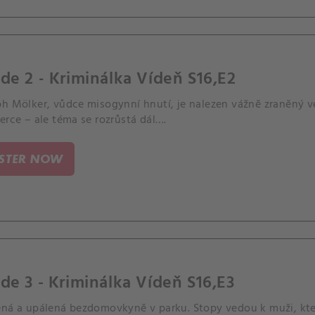
de 2 - Kriminálka Vídeň S16,E2
ph Mölker, vůdce misogynní hnutí, je nalezen vážně zraněný ve
erce – ale téma se rozrůstá dál….
ISTER NOW
de 3 - Kriminálka Vídeň S16,E3
ěná a upálená bezdomovkyně v parku. Stopy vedou k muži, kter