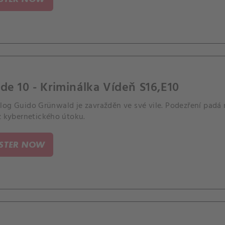
de 10 - Kriminálka Vídeň S16,E10
log Guido Grünwald je zavražděn ve své vile. Podezření padá 
z kybernetického útoku.
ISTER NOW