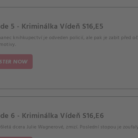
de 5 - Kriminálka Vídeň S16,E5
nec knihkupectví je odveden policií, ale pak je zabit před o
motivy.
ISTER NOW
de 6 - Kriminálka Vídeň S16,E6
6letá dcera Julie Wagnerové, zmizí. Poslední stopou je zoufa