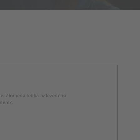
rxe. Zlomená lebka nalezeného
inem?.