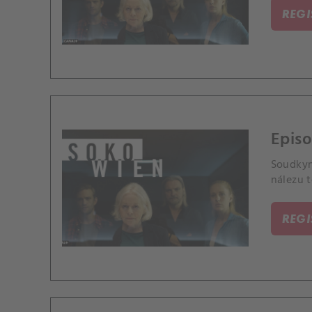
REG
Episo
Soudkyn
nálezu t
REG