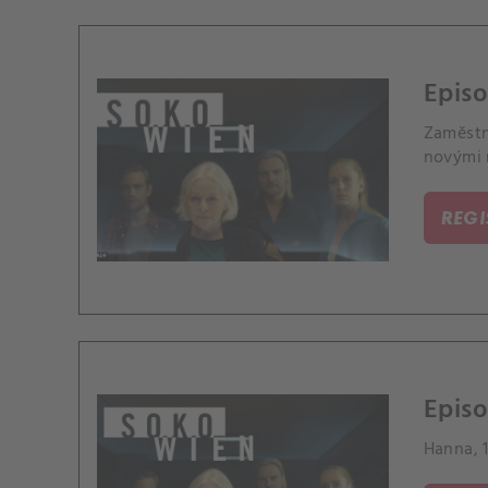
Episo
Zaměstna
novými 
REG
Episo
Hanna, 1