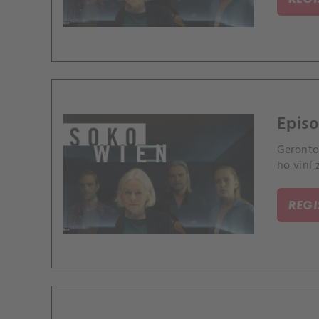
Episo
Geronto
ho viní 
REG