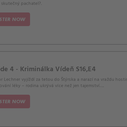
e skutečný pachatel?.
ISTER NOW
de 4 - Kriminálka Vídeň S16,E4
r Lechner vyjíždí za tetou do Štýrska a narazí na vraždu hos
vání léky – rodina ukrývá více než jen tajemství….
ISTER NOW