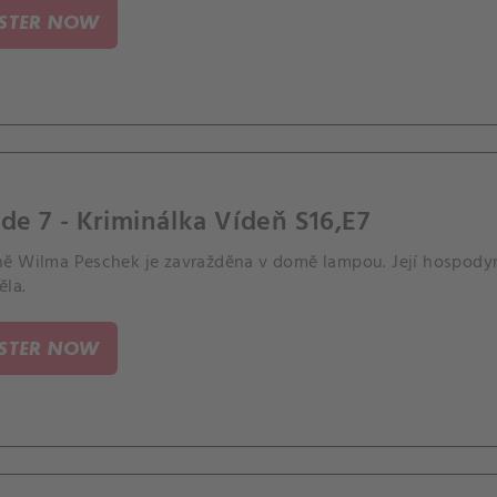
ISTER NOW
de 7 - Kriminálka Vídeň S16,E7
ě Wilma Peschek je zavražděna v domě lampou. Její hospodyn
ěla.
ISTER NOW