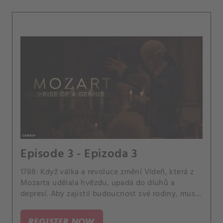
Episode 3 - Epizoda 3
1788: Když válka a revoluce změní Vídeň, která z
Mozarta udělala hvězdu, upadá do dluhů a
depresí. Aby zajistil budoucnost své rodiny, musí
se rozhodnout, že ji postaví na první místo.
REGISTER NOW