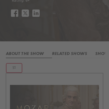
Rating: 6+
ABOUT THE SHOW
RELATED SHOWS
SHOW 
S1