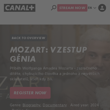
search
expand_more
person
EN
STREAM NOW
Library
Apple TV+
BACK TO OVERVIEW
MOZART: VZESTUP
GÉNIA
Příběh Wolfganga Amadea Mozarta - zázračného
dítěte, chybujícího člověka a jednoho z největších
skladatelů, kteří kdy žili.
REGISTER NOW
Genre:
Biography
,
Documentary
Aired year: 2024