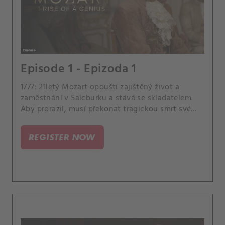
Episode 1 - Epizoda 1
1777: 21letý Mozart opouští zajištěný život a
zaměstnání v Salcburku a stává se skladatelem.
Aby prorazil, musí překonat tragickou smrt své
matky a despotického otce.
REGISTER NOW