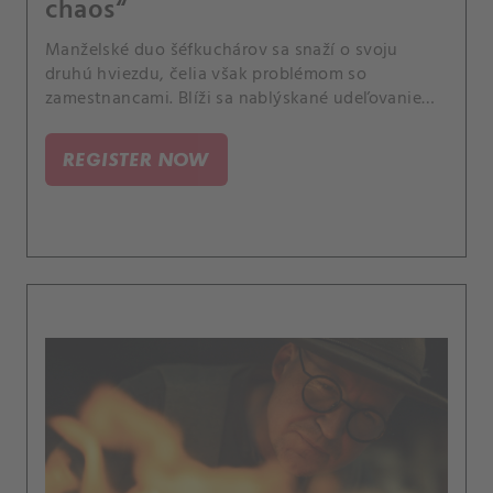
chaos“
Manželské duo šéfkuchárov sa snaží o svoju
druhú hviezdu, čelia však problémom so
zamestnancami. Blíži sa nablýskané udeľovanie
hviezd v Chicagu.
REGISTER NOW