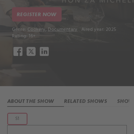
REGISTER NOW
Genre:
Cookery
,
Documentary
Aired year: 2025
Rating: 16+
ABOUT THE SHOW
RELATED SHOWS
SHOW 
S1