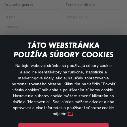
Favourite genres
Terms conditions
Drama
Privacy policy
Comedy
Documentaries
TÁTO WEBSTRÁNKA
Action
POUŽÍVA SÚBORY COOKIES
FAQ
Na tejto webovej stránke sa používajú súbory cookie
alebo iné identifikátory na funkčné, štatistické a
My profile
marketingové účely, ako aj na účely zobrazovania
Important links
personalizovaného obsahu. Kliknutím na tlačidlo "Povoliť
všetky cookies" súhlasíte s používaním súborov cookie.
Nastavenia súborov cookie môžete zmeniť kliknutím na
tlačidlo "Nastavenia". Svoj súhlas môžete odvolať alebo
spravovať a viac informácií o používaní súborov cookie
nájdete
TU
.