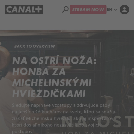
search
expand_more
person
EN
STREAM NOW
Library
Apple TV+
BACK TO OVERVIEW
NA OSTRÍ NOŽA:
HONBA ZA
MICHELINSKÝMI
HVIEZDIČKAMI
Sledujte napínavé vzostupy a zdrvujúce pády
najlepších šéfkuchárov na svete, ktorí sa snažia
získať Michelinskú hviezdu, ako aj inšpektorov,
ktorí dosiaľ nikoho nezasvätili do svojich
postupov.