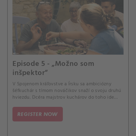
Episode 5 - „Možno som
inšpektor“
V Spojenom kráľovstve a Írsku sa ambiciózny
šéfkuchár s tímom nováčikov snaží o svoju druhú
hviezdu. Dcéra majstrov kuchárov do toho ide
sama.
REGISTER NOW