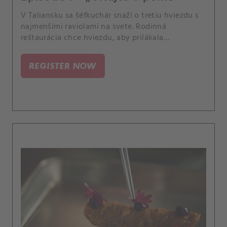
V Taliansku sa šéfkuchár snaží o tretiu hviezdu s
najmenšími raviolami na svete. Rodinná
reštaurácia chce hviezdu, aby prilákala
návštevníkov.
REGISTER NOW