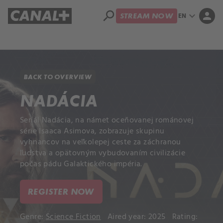
search
expand_more
person
EN
STREAM NOW
Library
Apple TV+
BACK TO OVERVIEW
NADÁCIA
Seriál Nadácia, na námet oceňovanej románovej
série Isaaca Asimova, zobrazuje skupinu
vyhnancov na veľkolepej ceste za záchranou
ľudstva a opätovným vybudovaním civilizácie
počas pádu Galaktického impéria.
REGISTER NOW
Genre:
Science Fiction
Aired year: 2025
Rating: