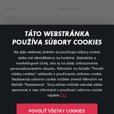
Drama
Privacy policy
Comedy
Documentaries
TÁTO WEBSTRÁNKA
Action
POUŽÍVA SÚBORY COOKIES
FAQ
Na tejto webovej stránke sa používajú súbory cookie
alebo iné identifikátory na funkčné, štatistické a
My profile
marketingové účely, ako aj na účely zobrazovania
Important links
personalizovaného obsahu. Kliknutím na tlačidlo "Povoliť
všetky cookies" súhlasíte s používaním súborov cookie.
Nastavenia súborov cookie môžete zmeniť kliknutím na
tlačidlo "Nastavenia". Svoj súhlas môžete odvolať alebo
spravovať a viac informácií o používaní súborov cookie
nájdete
TU
.
Canal+ Luxembourg S. à r.l. so sídlom Rue Albert Borschette 4,
POVOLIŤ VŠETKY COOKIES