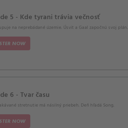
de 5 - Kde tyrani trávia večnosť
upuje na neprebádané územie. Úsvit a Gaal započnú svoj plán
ISTER NOW
de 6 - Tvar času
akávané stretnutie má násilný priebeh. Deň hľadá Song.
ISTER NOW