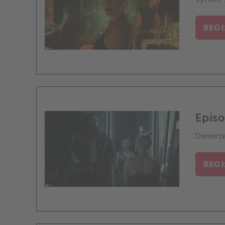
REG
Episo
Demerze
REG