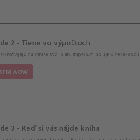
de 2 - Tiene vo výpočtoch
ari rozvíjajú na Ignise svoj plán. Impérium bojuje s nečakan
ISTER NOW
de 3 - Keď si vás nájde kniha
sa nečakané spojenie. Pritcher, Bayta a Toran sa ocitnú tvárou