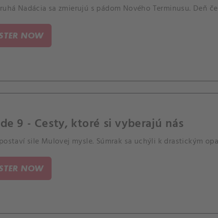
druhá Nadácia sa zmierujú s pádom Nového Terminusu. Deň č
ISTER NOW
de 9 - Cesty, ktoré si vyberajú nás
postaví sile Mulovej mysle. Súmrak sa uchýli k drastickým op
ISTER NOW