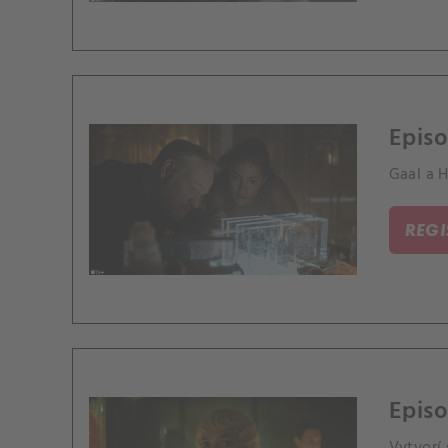
Episo
Gaal a H
REG
Episo
Vytvorí 