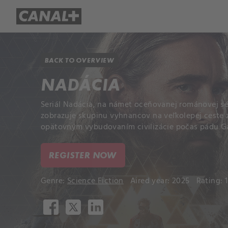
Library
Apple TV+
BACK TO OVERVIEW
NADÁCIA
Seriál Nadácia, na námet oceňovanej románovej sé
zobrazuje skupinu vyhnancov na veľkolepej ceste 
opätovným vybudovaním civilizácie počas pádu Ga
REGISTER NOW
Genre:
Science Fiction
Aired year: 2025
Rating: 