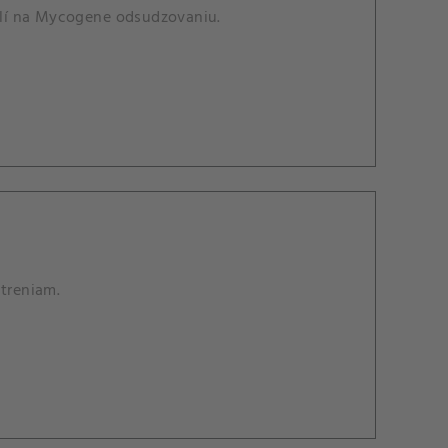
elí na Mycogene odsudzovaniu.
atreniam.