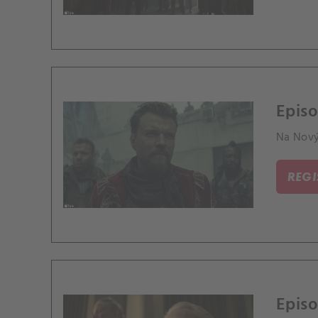
Episo
Na Nový
REG
Episo