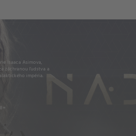
rie Isaaca Asimova,
za záchranou ľudstva a
laktického impéria.
18+