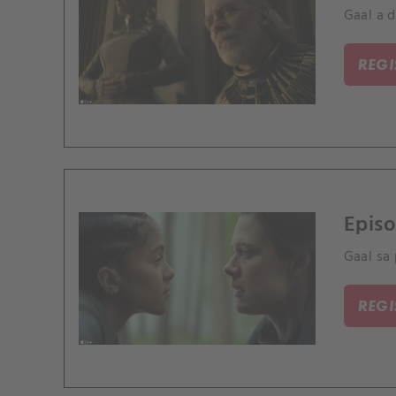
Gaal a 
REG
Episo
Gaal sa 
REG