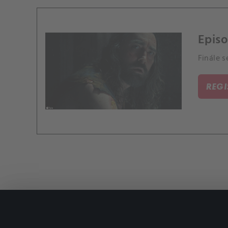
Episo
Finále s
REG