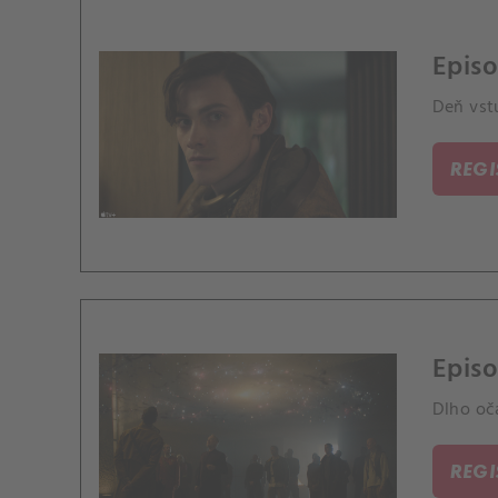
Episo
Deň vst
REG
Episo
Dlho oč
REG