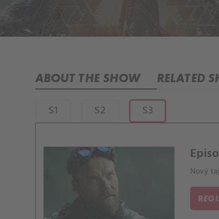
ABOUT THE SHOW
RELATED 
S1
S2
S3
Episo
Nový ta
REG