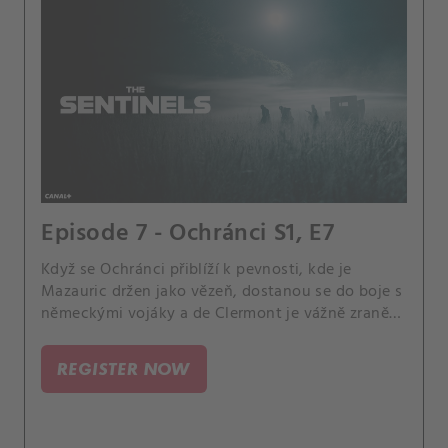
Episode 7 - Ochránci S1, E7
Když se Ochránci přiblíží k pevnosti, kde je
Mazauric držen jako vězeň, dostanou se do boje s
německými vojáky a de Clermont je vážně zraněn.
Uchýlí se do nedaleké chaty a přeskupí se.
REGISTER NOW