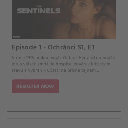
Episode 1 - Ochránci S1, E1
V roce 1915 unikne voják Gabriel Ferraud na bojišti
jen o vlásek smrti. Je hospitalizován v kritickém
stavu a vybrán k účasti na přísně tajném
vojenském projektu pod vedením plukovníka
Mirreaua.
REGISTER NOW