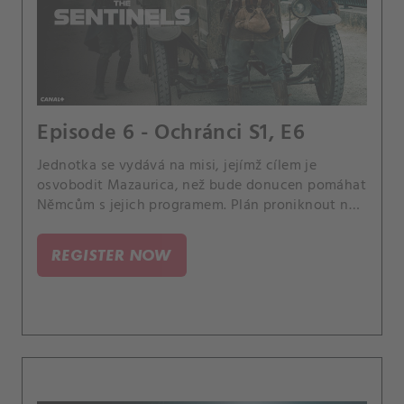
Episode 6 - Ochránci S1, E6
Jednotka se vydává na misi, jejímž cílem je
osvobodit Mazaurica, než bude donucen pomáhat
Němcům s jejich programem. Plán proniknout na
nepřátelské území však komplikuje Gabrielův
zhoršující se duševní stav, protože má stále
REGISTER NOW
děsivější vize, které vedou Djiboutiho k vážným
pochybnostem o tom, zda ho má do týmu zařadit.