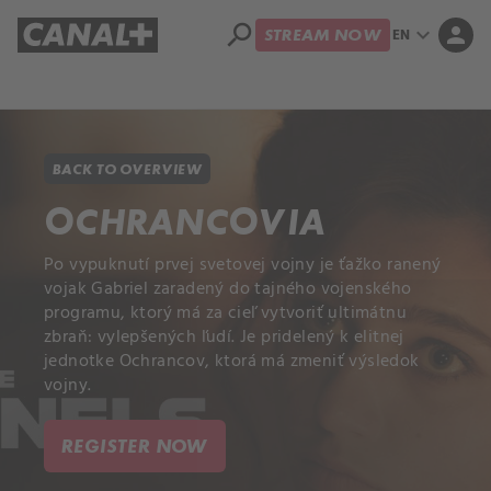
search
expand_more
person
EN
STREAM NOW
Library
Apple TV+
BACK TO OVERVIEW
OCHRANCOVIA
Po vypuknutí prvej svetovej vojny je ťažko ranený
vojak Gabriel zaradený do tajného vojenského
programu, ktorý má za cieľ vytvoriť ultimátnu
zbraň: vylepšených ľudí. Je pridelený k elitnej
jednotke Ochrancov, ktorá má zmeniť výsledok
vojny.
REGISTER NOW