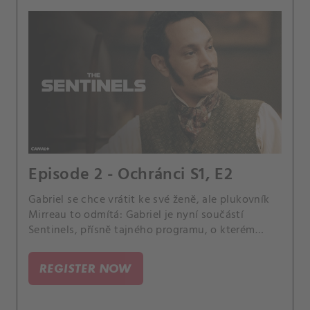
Episode 2 - Ochránci S1, E2
Gabriel se chce vrátit ke své ženě, ale plukovník
Mirreau to odmítá: Gabriel je nyní součástí
Sentinels, přísně tajného programu, o kterém
nesmí vědět žádný civilista, a se svou ženou se
bude moci setkat až po vítězství ve válce.
REGISTER NOW