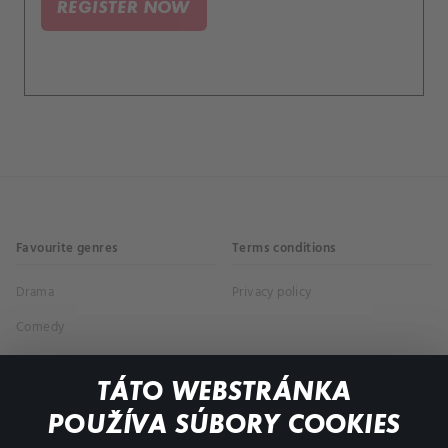
REGISTER NOW
vyšetřování iniciativy Atlas, zejména pokud
existuje možnost, že souvisí se zmizením jejího
manžela – a tak Mirreauovi nezbývá než nařídit
její vraždu.
Favourite genres
Terms conditions
Drama
Privacy policy
Comedy
Documentaries
TÁTO WEBSTRÁNKA
Action
POUŽÍVA SÚBORY COOKIES