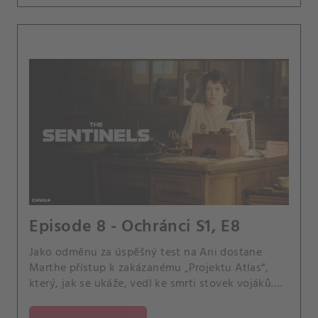
Episode 8 - Ochránci S1, E8
Jako odměnu za úspěšný test na Arii dostane
Marthe přístup k zakázanému „Projektu Atlas“,
který, jak se ukáže, vedl ke smrti stovek vojáků.
Mezitím je Irène přesvědčena, že je na stopě
něčemu velkému, a nehodlá zastavit své