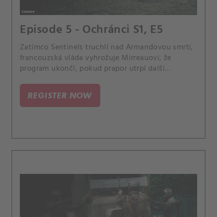
Episode 5 - Ochránci S1, E5
Zatímco Sentinels truchlí nad Armandovou smrtí,
francouzská vláda vyhrožuje Mirreauovi, že
program ukončí, pokud prapor utrpí další
neúspěch. Irène, která nyní pracuje jako
novinářka, se zabývá deset let starým případem
REGISTER NOW
podivné série vražd, do které se Mirreau zdá být
zapleten.