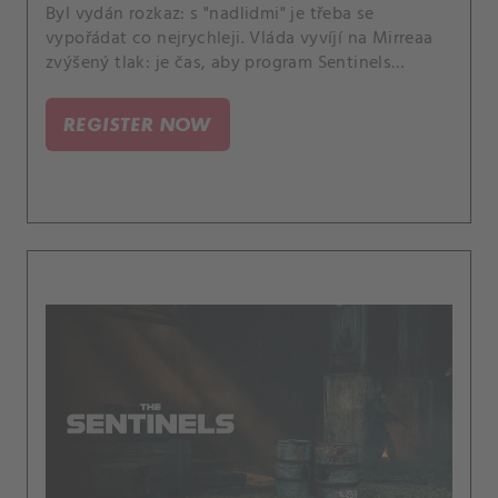
Byl vydán rozkaz: s "nadlidmi" je třeba se
vypořádat co nejrychleji. Vláda vyvíjí na Mirreaa
zvýšený tlak: je čas, aby program Sentinels
konečně prokázal svou hodnotu.
REGISTER NOW