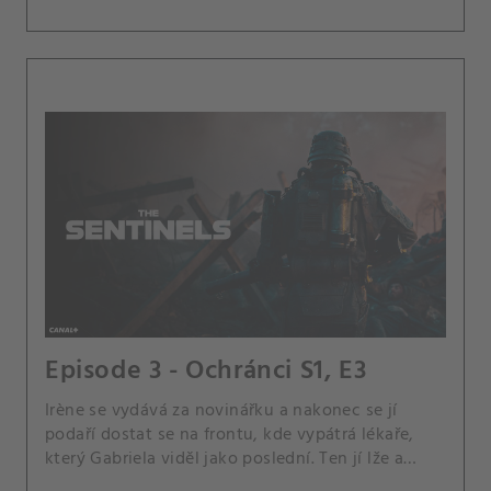
Episode 3 - Ochránci S1, E3
Irène se vydává za novinářku a nakonec se jí
podaří dostat se na frontu, kde vypátrá lékaře,
který Gabriela viděl jako poslední. Ten jí lže a
opakuje, že Gabriel je mrtvý, ale jedna sestřička