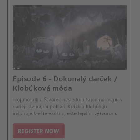
Episode 6 - Dokonalý darček /
Klobúková móda
Trojuholník a Štvorec nasledujú tajomnú mapu v
nádeji, že nájdu poklad. Krúžkin klobúk ju
inšpiruje k ešte väčším, ešte lepším výtvorom.
REGISTER NOW