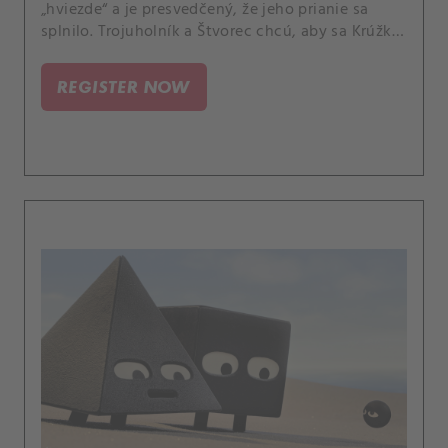
„hviezde“ a je presvedčený, že jeho prianie sa
splnilo. Trojuholník a Štvorec chcú, aby sa Krúžka
pridala do ich kapely.
REGISTER NOW