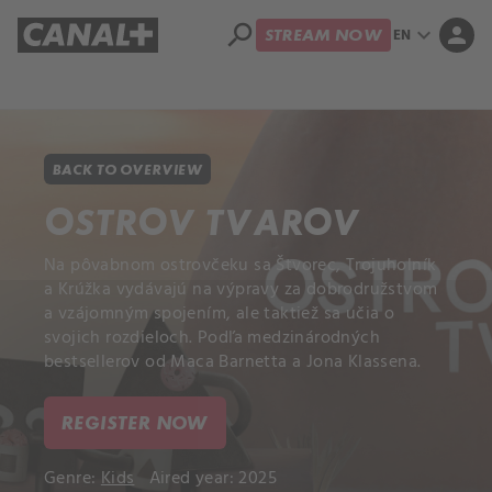
search
expand_more
person
EN
STREAM NOW
Library
Apple TV+
BACK TO OVERVIEW
OSTROV TVAROV
Na pôvabnom ostrovčeku sa Štvorec, Trojuholník
a Krúžka vydávajú na výpravy za dobrodružstvom
a vzájomným spojením, ale taktiež sa učia o
svojich rozdieloch. Podľa medzinárodných
bestsellerov od Maca Barnetta a Jona Klassena.
REGISTER NOW
Genre:
Kids
Aired year: 2025