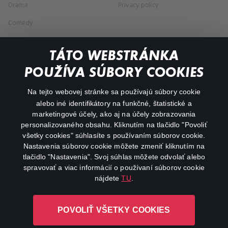
Drama
Privacy policy
Comedy
Documentaries
TÁTO WEBSTRÁNKA
Action
POUŽÍVA SÚBORY COOKIES
FAQ
Na tejto webovej stránke sa používajú súbory cookie
alebo iné identifikátory na funkčné, štatistické a
My profile
marketingové účely, ako aj na účely zobrazovania
Important links
personalizovaného obsahu. Kliknutím na tlačidlo "Povoliť
všetky cookies" súhlasíte s používaním súborov cookie.
Nastavenia súborov cookie môžete zmeniť kliknutím na
tlačidlo "Nastavenia". Svoj súhlas môžete odvolať alebo
spravovať a viac informácií o používaní súborov cookie
nájdete
TU
.
Canal+ Luxembourg S. à r.l. so sídlom Rue Albert Borschette 4,
POVOLIŤ VŠETKY COOKIES
L-1246 Luxembourg R.C.S. Luxembourg: B 87.905