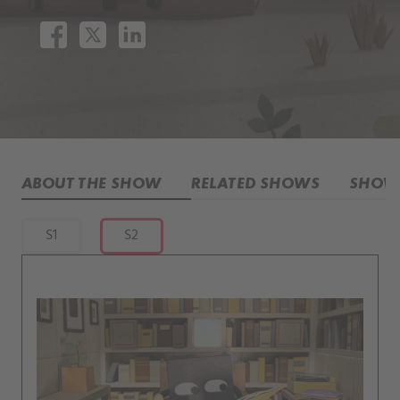
ABOUT THE SHOW
RELATED SHOWS
SHOW 
S1
S2