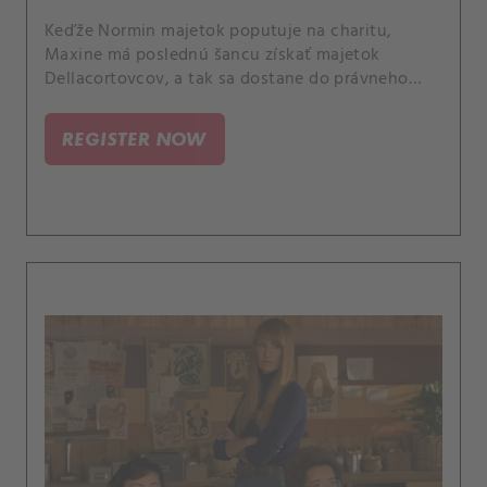
Keďže Normin majetok poputuje na charitu,
Maxine má poslednú šancu získať majetok
Dellacortovcov, a tak sa dostane do právneho
sporu s Robertom.
REGISTER NOW