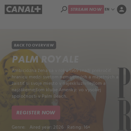
search
expand_more
person
EN
STREAM NOW
Library
Apple TV+
BACK TO OVERVIEW
PALM ROYALE
Ambiciózna žena sa v roku 1969 snaží prekročiť
hranicu medzi svetom nemajetných a majetných a
zaistiť si svoje miesto v najexkluzívnejšom a
najzákernejšom klube Ameriky: vo vysokej
spoločnosti v Palm Beach.
REGISTER NOW
Genre:
Aired year: 2026
Rating: 16+