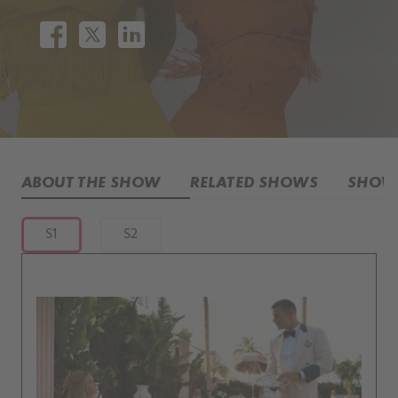
ABOUT THE SHOW
RELATED SHOWS
SHOW 
S1
S2