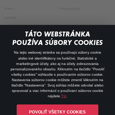
Drama
Privacy policy
Comedy
Documentaries
TÁTO WEBSTRÁNKA
Action
POUŽÍVA SÚBORY COOKIES
FAQ
Na tejto webovej stránke sa používajú súbory cookie
alebo iné identifikátory na funkčné, štatistické a
My profile
marketingové účely, ako aj na účely zobrazovania
Important links
personalizovaného obsahu. Kliknutím na tlačidlo "Povoliť
všetky cookies" súhlasíte s používaním súborov cookie.
Nastavenia súborov cookie môžete zmeniť kliknutím na
tlačidlo "Nastavenia". Svoj súhlas môžete odvolať alebo
spravovať a viac informácií o používaní súborov cookie
nájdete
TU
.
Canal+ Luxembourg S. à r.l. so sídlom Rue Albert Borschette 4,
POVOLIŤ VŠETKY COOKIES