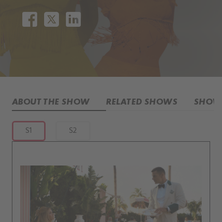
ABOUT THE SHOW
RELATED SHOWS
SHOW 
S1
S2