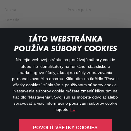
Drama
Privacy policy
Comedy
Documentaries
TÁTO WEBSTRÁNKA
Action
POUŽÍVA SÚBORY COOKIES
FAQ
Na tejto webovej stránke sa používajú súbory cookie
alebo iné identifikátory na funkčné, štatistické a
My profile
marketingové účely, ako aj na účely zobrazovania
Important links
personalizovaného obsahu. Kliknutím na tlačidlo "Povoliť
všetky cookies" súhlasíte s používaním súborov cookie.
Nastavenia súborov cookie môžete zmeniť kliknutím na
tlačidlo "Nastavenia". Svoj súhlas môžete odvolať alebo
spravovať a viac informácií o používaní súborov cookie
nájdete
TU
.
Canal+ Luxembourg S. à r.l. so sídlom Rue Albert Borschette 4,
POVOLIŤ VŠETKY COOKIES