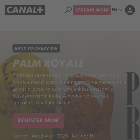
search
expand_more
person
EN
STREAM NOW
Library
Apple TV+
BACK TO OVERVIEW
PALM ROYALE
Ambiciózna žena sa v roku 1969 snaží prekročiť
hranicu medzi svetom nemajetných a majetných a
zaistiť si svoje miesto v najexkluzívnejšom a
najzákernejšom klube Ameriky: vo vysokej
spoločnosti v Palm Beach.
REGISTER NOW
Genre:
Aired year: 2026
Rating: 16+