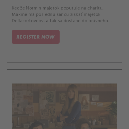
Keďže Normin majetok poputuje na charitu,
Maxine má poslednú šancu získať majetok
Dellacortovcov, a tak sa dostane do právneho
sporu s Robertom.
REGISTER NOW