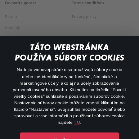
Favourite genres
Terms conditions
Drama
Privacy policy
Comedy
Documentaries
TÁTO WEBSTRÁNKA
Action
POUŽÍVA SÚBORY COOKIES
FAQ
Na tejto webovej stránke sa používajú súbory cookie
alebo iné identifikátory na funkčné, štatistické a
My profile
marketingové účely, ako aj na účely zobrazovania
Important links
personalizovaného obsahu. Kliknutím na tlačidlo "Povoliť
všetky cookies" súhlasíte s používaním súborov cookie.
Nastavenia súborov cookie môžete zmeniť kliknutím na
tlačidlo "Nastavenia". Svoj súhlas môžete odvolať alebo
spravovať a viac informácií o používaní súborov cookie
nájdete
TU
.