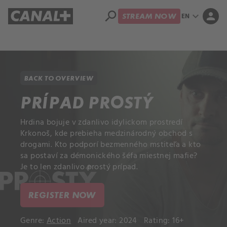
search
expand_more
person
EN
STREAM NOW
Library
Apple TV+
BACK TO OVERVIEW
PRÍPAD PROSTÝ
Hrdina bojuje v zdanlivo idylickom prostredí
Krkonoš, kde prebieha medzinárodný obchod s
drogami. Kto podporí bezmenného mstiteľa a kto
sa postaví za démonického šéfa miestnej mafie?
Je to len zdanlivo prostý prípad.
REGISTER NOW
Genre:
Action
Aired year: 2024
Rating: 16+