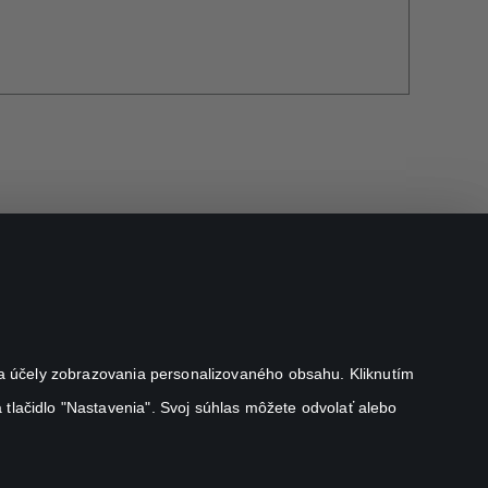
j na účely zobrazovania personalizovaného obsahu. Kliknutím
 tlačidlo "Nastavenia". Svoj súhlas môžete odvolať alebo
Canal+ Luxembourg S. à r.l. so sídlom Rue Albert Borschette 4,
L-1246 Luxembourg R.C.S. Luxembourg: B 87.905
All rights reserved