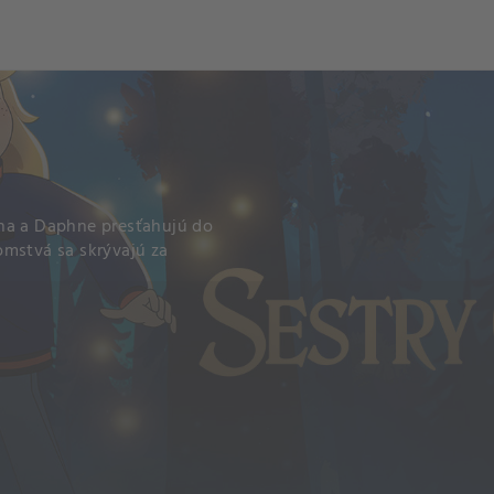
ina a Daphne presťahujú do
omstvá sa skrývajú za