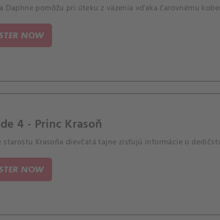
 a Daphne pomôžu pri úteku z väzenia vďaka čarovnému kobe
ISTER NOW
de 4 - Princ Krasoň
e starostu Krasoňa dievčatá tajne zisťujú informácie o dedičs
ISTER NOW