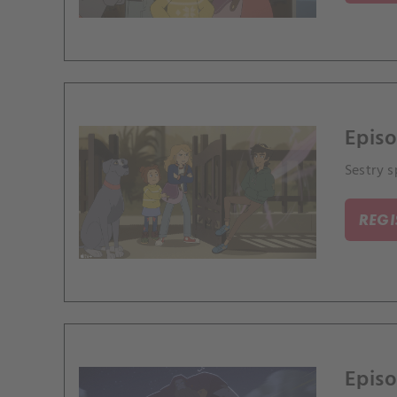
Episo
Sestry s
REG
Episo