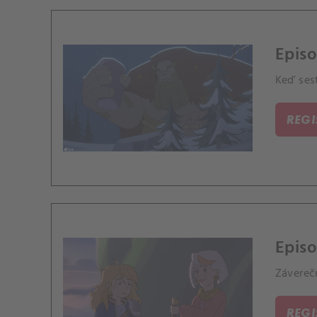
Episo
Keď sest
REG
Episo
Záverečn
REG