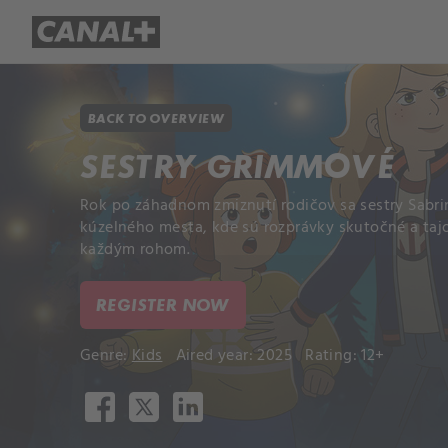
Library
Apple TV+
BACK TO OVERVIEW
SESTRY GRIMMOVÉ
Rok po záhadnom zmiznutí rodičov sa sestry Sabr
kúzelného mesta, kde sú rozprávky skutočné a taj
každým rohom.
REGISTER NOW
Genre:
Kids
Aired year: 2025
Rating: 12+