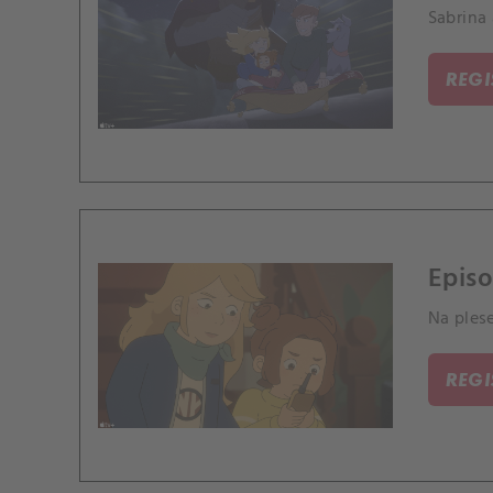
Sabrina
REG
Episo
Na ples
REG