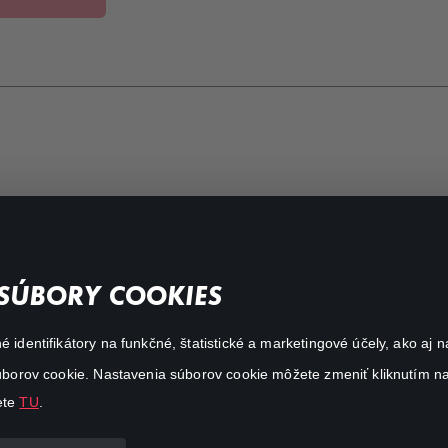
FAQ
SÚBORY COOKIES
My profile
é identifikátory na funkčné, štatistické a marketingové účely, ako a
Important links
 súborov cookie. Nastavenia súborov cookie môžete zmeniť kliknutím na
ete
TU
.