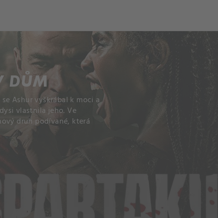
V DŮM
, se Ashur vyškrábal k moci a
dysi vlastnila jeho. Ve
nový druh podívané, která