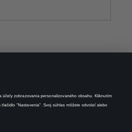
j na účely zobrazovania personalizovaného obsahu. Kliknutím
 tlačidlo "Nastavenia". Svoj súhlas môžete odvolať alebo
Canal+ Luxembourg S. à r.l. so sídlom Rue Albert Borschette 4,
L-1246 Luxembourg R.C.S. Luxembourg: B 87.905
All rights reserved