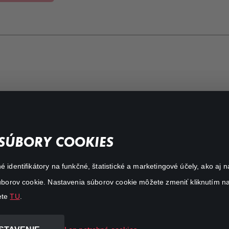
FAQ
SÚBORY COOKIES
My profile
é identifikátory na funkčné, štatistické a marketingové účely, ako a
Important links
 súborov cookie. Nastavenia súborov cookie môžete zmeniť kliknutím na
ete
TU
.