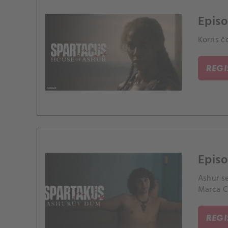
Epis
Korris 
REG
Episo
Ashur se
Marca C
REG