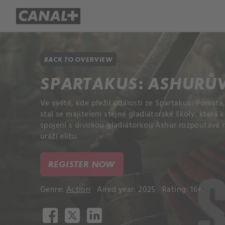
Library
Apple TV+
BACK TO OVERVIEW
SPARTAKUS: ASHURŮ
Ve světě, kde přežil události ze Spartakus: Pomsta
stal se majitelem stejné gladiátorské školy, která k
spojení s divokou gladiátorkou Ashur rozpoutává 
uráží elitu.
REGISTER NOW
Genre:
Action
Aired year: 2025
Rating: 16+