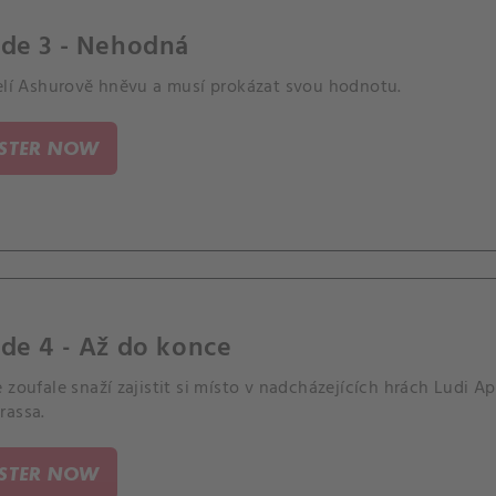
ode 3 - Nehodná
čelí Ashurově hněvu a musí prokázat svou hodnotu.
ISTER NOW
de 4 - Až do konce
 zoufale snaží zajistit si místo v nadcházejících hrách Ludi Ap
rassa.
ISTER NOW