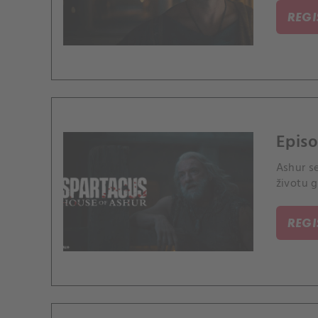
REG
Episo
Ashur se
životu g
REG