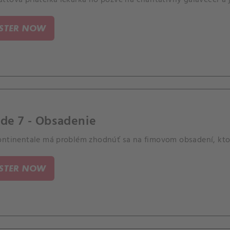
tova priateľka lekárka ho pozve na charitatívny galavečer a 
ISTER NOW
de 7 - Obsadenie
ontinentale má problém zhodnúť sa na fimovom obsadení, ktor
ISTER NOW