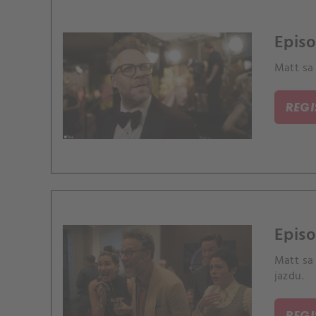
Episo
Matt sa
REG
Epis
Matt sa
jazdu.
REG