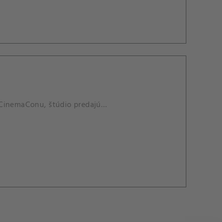
u CinemaConu, štúdio predajú…