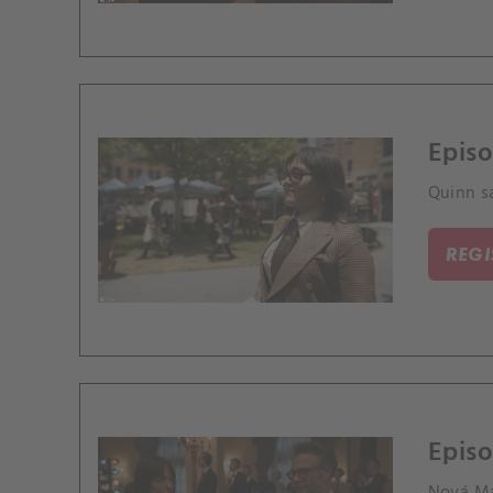
Episo
Quinn sa
REG
Episo