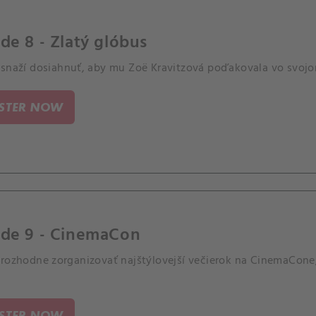
de 8 - Zlatý glóbus
 snaží dosiahnuť, aby mu Zoë Kravitzová poďakovala vo svojom
ISTER NOW
ode 9 - CinemaCon
 rozhodne zorganizovať najštýlovejší večierok na CinemaCone
ISTER NOW