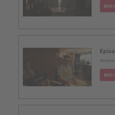
REG
Episo
Natáčani
REG