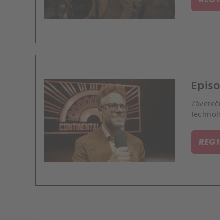
Episo
Závereč
technol
REG