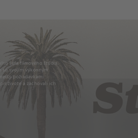
ho šéfa filmového štúdia.
tom so svojím výkonným
 medzi požiadavkami
pri živote a zachovali ich