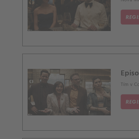
Nová Mat
REG
Episo
Tím v C
REG