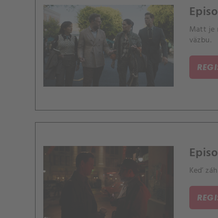
Epis
Matt je
väzbu.
REG
Episo
Keď záh
REG