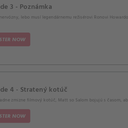
ode 3 - Poznámka
 nervózny, lebo musí legendárnemu režisérovi Ronovi Howard
ISTER NOW
de 4 - Stratený kotúč
adne zmizne filmový kotúč, Matt so Salom bojujú s časom, aby
ISTER NOW