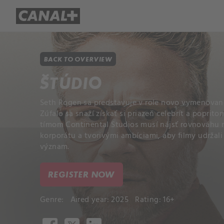
Library
Apple TV+
BACK TO OVERVIEW
ŠTÚDIO
Seth Rogen sa predstavuje v role novo vymenované
Zúfalo sa snaží získať si priazeň celebrít a popri
tímom Continental Studios musí nájsť rovnováhu
korporátu a tvorivými ambíciami, aby filmy udržali 
význam.
REGISTER NOW
Genre:
Aired year: 2025
Rating: 16+