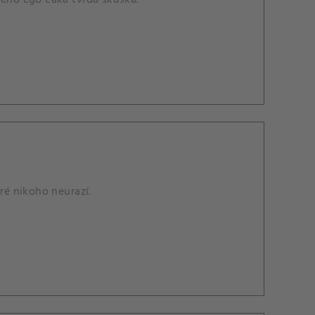
jeho ego čaká tvrdá skúška.
é nikoho neurazí.