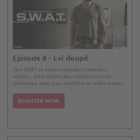
Episode 8 - Lví doupě
Tým SWAT se účastní napjatých jednání s
rodinou, která vezme jako rukojmí místního
důstojníka, když jsou vyhoštěni ze svého domova.
Hondo také přemýšlí o svých osobních životních
volbách, protože pomáhá otci při zdravotních
REGISTER NOW
potížích a Chrisův vztah s Kira a Tyem se dostává
do kritického stavu.