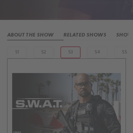
ABOUT THE SHOW
RELATED SHOWS
SHOW 
S1
S2
S3
S4
S5