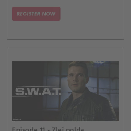
trestnímu soudu zlikvidovat.
REGISTER NOW
Episode 11 - Zlej polda