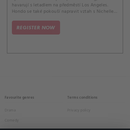
havarují s letadlem na předměstí Los Angeles.
Hondo se také pokouší napravit vztah s Nichelle,
Luca zažívá úzkost ohledně svého návratu do
služby a Deacon váhá, když je požádán, aby
REGISTER NOW
promluvil se skupinou rekrutů o duševním zdraví.
Favourite genres
Terms conditions
Drama
Privacy policy
Comedy