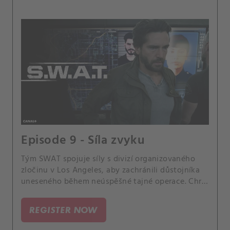
Episode 9 - Síla zvyku
Tým SWAT spojuje síly s divizí organizovaného
zločinu v Los Angeles, aby zachránili důstojníka
uneseného během neúspěšné tajné operace. Chris
také bojuje s tím, jak utěšit rodiče důstojníka,
který je unesen, když jim není dovoleno
REGISTER NOW
poskytnout určité podrobnosti o vyšetřování.