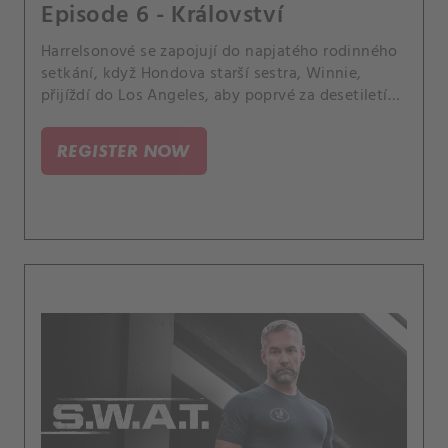
Episode 6 - Království
Harrelsonové se zapojují do napjatého rodinného
setkání, když Hondova starší sestra, Winnie,
přijíždí do Los Angeles, aby poprvé za desetiletí
viděla svého nemocného otce. Tým SWAT hledá
uneseného aktivistu za lidská práva na Blízkém
REGISTER NOW
východě.