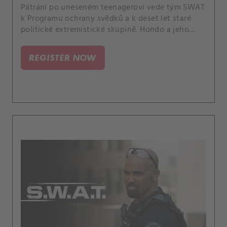
Pátrání po uneseném teenagerovi vede tým SWAT
k Programu ochrany svědků a k deset let staré
politické extremistické skupině. Hondo a jeho
přítelkyně také nesouhlasí s hostujícím řečníkem
v jejím komunitním centru; Luca se obává, že není
REGISTER NOW
fyzicky připraven vrátit se na pole; a velitel Hicks
se znovu spojí se svým odcizeným synem.