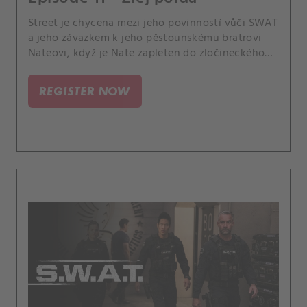
Street je chycena mezi jeho povinností vůči SWAT
a jeho závazkem k jeho pěstounskému bratrovi
Nateovi, když je Nate zapleten do zločineckého
podniku, který by je oba mohl zničit. Také tým
SWAT jde za bezohlednou skupinou, která
REGISTER NOW
používá smrtící sílu, když rabuje v kasinech.