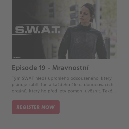
Episode 19 - Mravnostní
Tým SWAT hledá uprchlého odsouzeného, ​​který
plánuje zabít Tan a každého člena donucovacích
orgánů, který ho před lety pomohl uvěznit. Také
Chris čelí obvinění z korupce, když zatkne
mladého muže, kterého kvůli jeho mocnému otci
REGISTER NOW
propustí, a překvapivá návštěva sestry Hondy,
Winnie, vyvíjí tlak na jeho vztah s Nichelle.