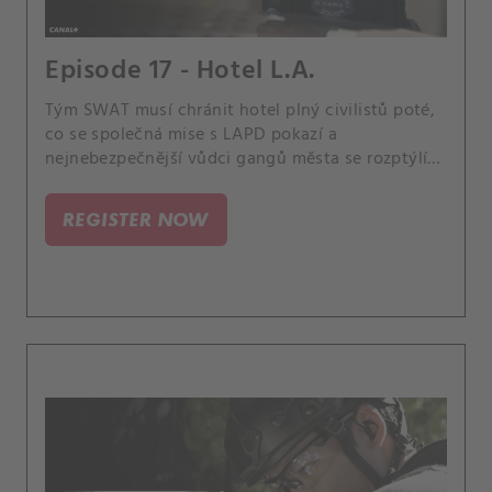
Episode 17 - Hotel L.A.
Tým SWAT musí chránit hotel plný civilistů poté,
co se společná mise s LAPD pokazí a
nejnebezpečnější vůdci gangů města se rozptýlí
po budově, aby našli útěk. Lukova snaha o
koordinaci mise týmu je také komplikovaná, když
REGISTER NOW
jeho bratr Terry, reportér na volné noze, překročí
policejní linie kvůli záběrům.