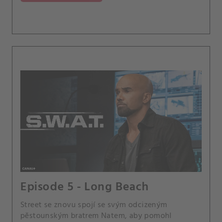
kvůli nerozvážnosti své přítelkyně nucen jít před
interní kontrolní komisi.
Episode 5 - Long Beach
Street se znovu spojí se svým odcizeným
pěstounským bratrem Natem, aby pomohl