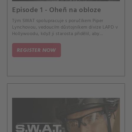
Episode 1 - Oheň na obloze
Tým SWAT spolupracuje s poručíkem Piper
Lynchovou, vedoucím důstojníkem divize LAPD v
Hollywoodu, když ji starosta přidělil, aby
dohlížela na městská oddělení, která spojují síly,
aby zastavili bombového útočníka používajícího
REGISTER NOW
drony. Stejně jako se Hondo usiluje o právní
opatrovnictví mladistvého Darryla, jeho domácí
život se stává komplikovanějším, když se jeho
odcizený otec nečekaně nastěhoval.