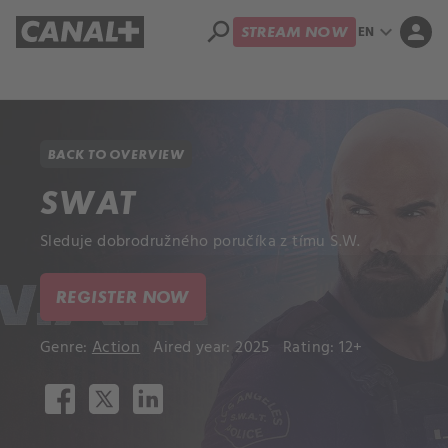
search
expand_more
person
EN
STREAM NOW
Library
Apple TV+
BACK TO OVERVIEW
SWAT
Sleduje dobrodružného poručíka z tímu S.W.
REGISTER NOW
Genre:
Action
Aired year: 2025
Rating: 12+