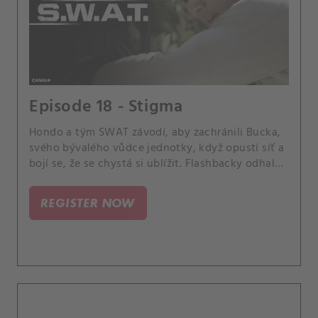
Episode 18 - Stigma
Hondo a tým SWAT závodí, aby zachránili Bucka,
svého bývalého vůdce jednotky, když opustí síť a
bojí se, že se chystá si ublížit. Flashbacky odhalují
hledání Bucka, které se časově shoduje s jednou z
nejbrutálnějších misí týmu, protože každý člen
REGISTER NOW
týmu dostává poradenství a diskutuje o
nevýslovných duševních a emocionálních
potížích spojených s prací v SWAT.