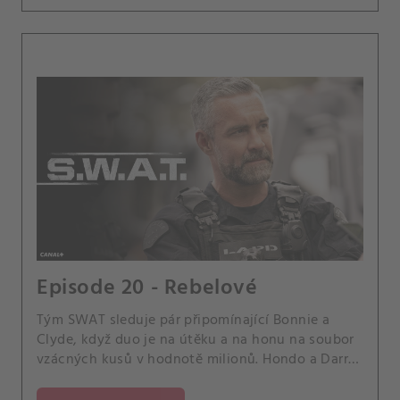
Episode 20 - Rebelové
Tým SWAT sleduje pár připomínající Bonnie a
Clyde, když duo je na útěku a na honu na soubor
vzácných kusů v hodnotě milionů. Hondo a Darryl
jsou také překvapeni, když Darrylina bývalá
přítelkyně navštěvuje svého mladého syna, a Luca