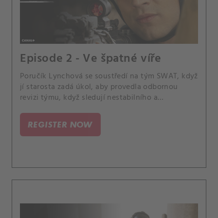
Episode 2 - Ve špatné víře
Poručík Lynchová se soustředí na tým SWAT, když
jí starosta zadá úkol, aby provedla odbornou
revizi týmu, když sledují nestabilního a
nebezpečného uprchlého vůdce neslavného kultu
soudného dne. Mezitím Luca žádá člený týmu,
REGISTER NOW
aby investovali dojeho nového projektu,
guatemalského potravinového vozu.