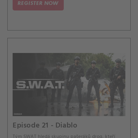
REGISTER NOW
čelí strachu z neúspěchu jeho rekvalifikace, aby
se vrátil do služby, když pomáhá Kelly, jeho
mentorce.
Episode 21 - Diablo
Tým SWAT hledá skupinu pašeráků drog, kteří