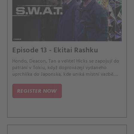
Episode 13 - Ekitai Rashku
Hondo, Deacon, Tan a velitel Hicks se zapojují do
pátrání v Tokiu, když doprovázejí vydaného
uprchlíka do Japonska, kde uniká místní vazbě.
Zpět v Los Angeles zbytek SWAT hledá všechny
kontakty, které zločinec měl při úkrytu v Los
REGISTER NOW
Angeles, a Street se izoluje od týmu, když se
zabývá rodinnými záležitostmi.