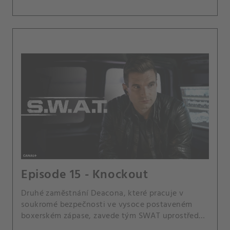
Episode 15 - Knockout
Druhé zaměstnání Deacona, které pracuje v
soukromé bezpečnosti ve vysoce postaveném
boxerském zápase, zavede tým SWAT uprostřed
únosu, když je unesena manželka držitele ceny.