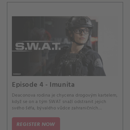
Episode 4 - Imunita
Deaconova rodina je chycena drogovým kartelem,
když se on a tým SWAT snaží odstranit jejich
svého šéfa, bývalého vůdce zahraničních
povstaleckých sil, který drogy distribuuje na
místním květinovém trhu. Hondo také dostává
REGISTER NOW
znepokojivé zprávy týkající se jeho otce a Tan je