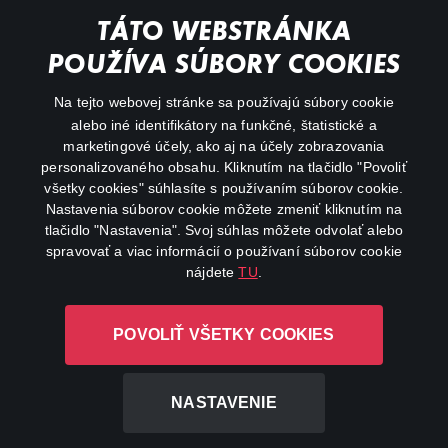
Documentaries
TÁTO WEBSTRÁNKA
Action
POUŽÍVA SÚBORY COOKIES
FAQ
Na tejto webovej stránke sa používajú súbory cookie
alebo iné identifikátory na funkčné, štatistické a
My profile
marketingové účely, ako aj na účely zobrazovania
Important links
personalizovaného obsahu. Kliknutím na tlačidlo "Povoliť
všetky cookies" súhlasíte s používaním súborov cookie.
Nastavenia súborov cookie môžete zmeniť kliknutím na
tlačidlo "Nastavenia". Svoj súhlas môžete odvolať alebo
spravovať a viac informácií o používaní súborov cookie
nájdete
TU
.
Canal+ Luxembourg S. à r.l. so sídlom Rue Albert Borschette 4,
POVOLIŤ VŠETKY COOKIES
L-1246 Luxembourg R.C.S. Luxembourg: B 87.905
All rights reserved
NASTAVENIE
©
2026