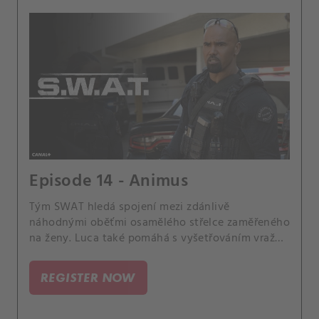
Episode 14 - Animus
Tým SWAT hledá spojení mezi zdánlivě
náhodnými oběťmi osamělého střelce zaměřeného
na ženy. Luca také pomáhá s vyšetřováním vraždy
v jeho sousedství.
REGISTER NOW