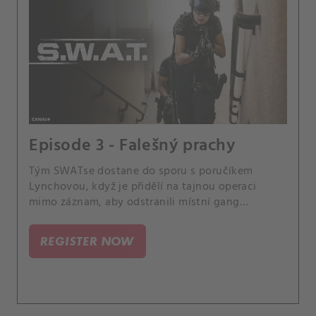
Episode 3 - Falešný prachy
Tým SWATse dostane do sporu s poručíkem
Lynchovou, když je přidělí na tajnou operaci
mimo záznam, aby odstranili místní gang
padělatelů peněz, aniž by jim poskytla dostatek
času na přípravu na misi. Rovněž narústá napětí u
REGISTER NOW
Hondy doma, protože vztah jeho rodičů se
zhoršuje.