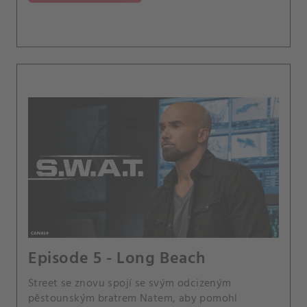
kvůli nerozvážnosti své přítelkyně nucen jít před
interní kontrolní komisi.
Episode 5 - Long Beach
Street se znovu spojí se svým odcizeným
pěstounským bratrem Natem, aby pomohl