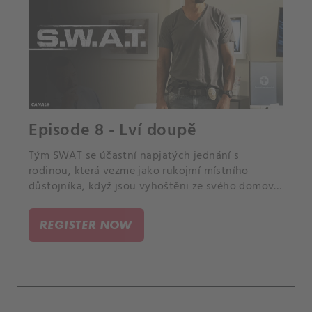
Episode 8 - Lví doupě
Tým SWAT se účastní napjatých jednání s
rodinou, která vezme jako rukojmí místního
důstojníka, když jsou vyhoštěni ze svého domova.
Hondo také přemýšlí o svých osobních životních
volbách, protože pomáhá otci při zdravotních
REGISTER NOW
potížích a Chrisův vztah s Kira a Tyem se dostává
do kritického stavu.