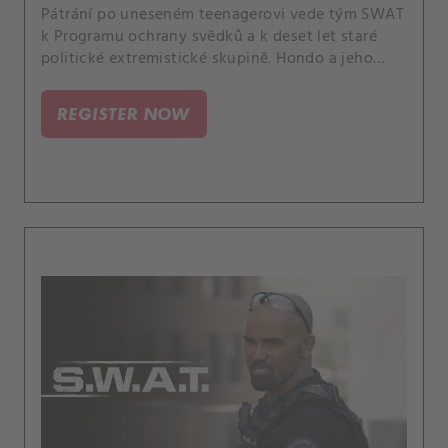
Pátrání po uneseném teenagerovi vede tým SWAT
k Programu ochrany svědků a k deset let staré
politické extremistické skupině. Hondo a jeho
přítelkyně také nesouhlasí s hostujícím řečníkem
v jejím komunitním centru; Luca se obává, že není
REGISTER NOW
fyzicky připraven vrátit se na pole; a velitel Hicks
se znovu spojí se svým odcizeným synem.