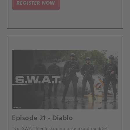
REGISTER NOW
čelí strachu z neúspěchu jeho rekvalifikace, aby
se vrátil do služby, když pomáhá Kelly, jeho
mentorce.
Episode 21 - Diablo
Tým SWAT hledá skupinu pašeráků drog, kteří