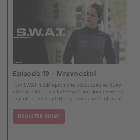
Episode 19 - Mravnostní
Tým SWAT hledá uprchlého odsouzeného, ​​který
plánuje zabít Tan a každého člena donucovacích
orgánů, který ho před lety pomohl uvěznit. Také
Chris čelí obvinění z korupce, když zatkne
mladého muže, kterého kvůli jeho mocnému otci
REGISTER NOW
propustí, a překvapivá návštěva sestry Hondy,
Winnie, vyvíjí tlak na jeho vztah s Nichelle.