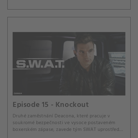
Episode 15 - Knockout
Druhé zaměstnání Deacona, které pracuje v
soukromé bezpečnosti ve vysoce postaveném
boxerském zápase, zavede tým SWAT uprostřed
únosu, když je unesena manželka držitele ceny.