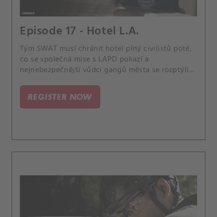
Episode 17 - Hotel L.A.
Tým SWAT musí chránit hotel plný civilistů poté,
co se společná mise s LAPD pokazí a
nejnebezpečnější vůdci gangů města se rozptýlí
po budově, aby našli útěk. Lukova snaha o
koordinaci mise týmu je také komplikovaná, když
REGISTER NOW
jeho bratr Terry, reportér na volné noze, překročí
policejní linie kvůli záběrům.