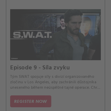
Episode 9 - Síla zvyku
Tým SWAT spojuje síly s divizí organizovaného
zločinu v Los Angeles, aby zachránili důstojníka
uneseného během neúspěšné tajné operace. Chris
také bojuje s tím, jak utěšit rodiče důstojníka,
který je unesen, když jim není dovoleno
REGISTER NOW
poskytnout určité podrobnosti o vyšetřování.