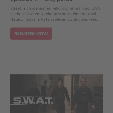
Street je chycena mezi jeho povinností vůči SWAT
a jeho závazkem k jeho pěstounskému bratrovi
Nateovi, když je Nate zapleten do zločineckého
podniku, který by je oba mohl zničit. Také tým
SWAT jde za bezohlednou skupinou, která
REGISTER NOW
používá smrtící sílu, když rabuje v kasinech.