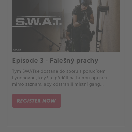
Episode 3 - Falešný prachy
Tým SWATse dostane do sporu s poručíkem
Lynchovou, když je přidělí na tajnou operaci
mimo záznam, aby odstranili místní gang
padělatelů peněz, aniž by jim poskytla dostatek
času na přípravu na misi. Rovněž narústá napětí u
REGISTER NOW
Hondy doma, protože vztah jeho rodičů se
zhoršuje.