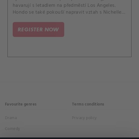
havarují s letadlem na předměstí Los Angeles.
Hondo se také pokouší napravit vztah s Nichelle,
Luca zažívá úzkost ohledně svého návratu do
služby a Deacon váhá, když je požádán, aby
REGISTER NOW
promluvil se skupinou rekrutů o duševním zdraví.
Favourite genres
Terms conditions
Drama
Privacy policy
Comedy