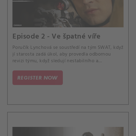
Episode 2 - Ve špatné víře
Poručík Lynchová se soustředí na tým SWAT, když
jí starosta zadá úkol, aby provedla odbornou
revizi týmu, když sledují nestabilního a
nebezpečného uprchlého vůdce neslavného kultu
soudného dne. Mezitím Luca žádá člený týmu,
REGISTER NOW
aby investovali dojeho nového projektu,
guatemalského potravinového vozu.