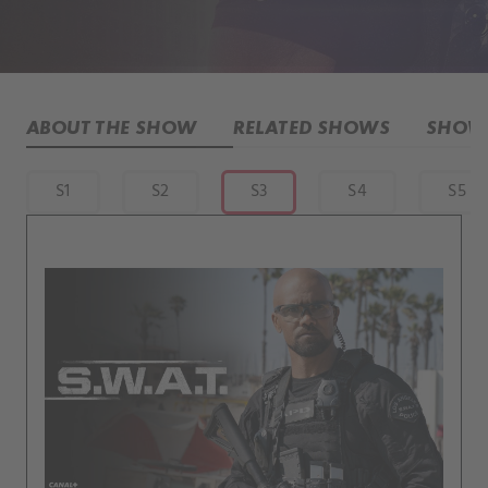
ABOUT THE SHOW
RELATED SHOWS
SHOW 
S1
S2
S3
S4
S5