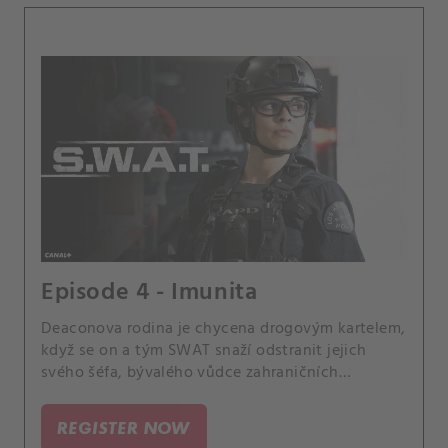
Episode 4 - Imunita
Deaconova rodina je chycena drogovým kartelem,
když se on a tým SWAT snaží odstranit jejich
svého šéfa, bývalého vůdce zahraničních
povstaleckých sil, který drogy distribuuje na
místním květinovém trhu. Hondo také dostává
REGISTER NOW
znepokojivé zprávy týkající se jeho otce a Tan je