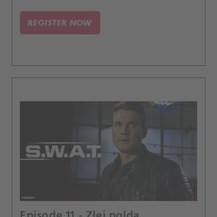
trestnímu soudu zlikvidovat.
REGISTER NOW
Episode 11 - Zlej polda