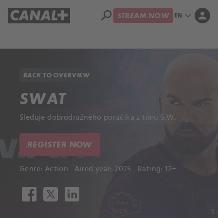
search
expand_more
person
EN
STREAM NOW
Library
Apple TV+
BACK TO OVERVIEW
SWAT
Sleduje dobrodružného poručíka z tímu S.W.
REGISTER NOW
Genre:
Action
Aired year: 2025
Rating: 12+