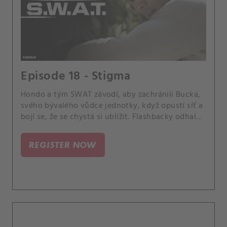
Episode 18 - Stigma
Hondo a tým SWAT závodí, aby zachránili Bucka,
svého bývalého vůdce jednotky, když opustí síť a
bojí se, že se chystá si ublížit. Flashbacky odhalují
hledání Bucka, které se časově shoduje s jednou z
nejbrutálnějších misí týmu, protože každý člen
REGISTER NOW
týmu dostává poradenství a diskutuje o
nevýslovných duševních a emocionálních
potížích spojených s prací v SWAT.