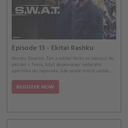
Episode 13 - Ekitai Rashku
Hondo, Deacon, Tan a velitel Hicks se zapojují do
pátrání v Tokiu, když doprovázejí vydaného
uprchlíka do Japonska, kde uniká místní vazbě.
Zpět v Los Angeles zbytek SWAT hledá všechny
kontakty, které zločinec měl při úkrytu v Los
REGISTER NOW
Angeles, a Street se izoluje od týmu, když se
zabývá rodinnými záležitostmi.