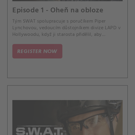
Episode 1 - Oheň na obloze
Tým SWAT spolupracuje s poručíkem Piper
Lynchovou, vedoucím důstojníkem divize LAPD v
Hollywoodu, když ji starosta přidělil, aby
dohlížela na městská oddělení, která spojují síly,
aby zastavili bombového útočníka používajícího
REGISTER NOW
drony. Stejně jako se Hondo usiluje o právní
opatrovnictví mladistvého Darryla, jeho domácí
život se stává komplikovanějším, když se jeho
odcizený otec nečekaně nastěhoval.