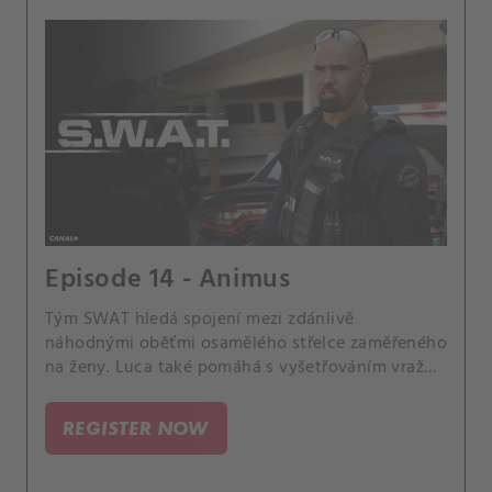
Episode 14 - Animus
Tým SWAT hledá spojení mezi zdánlivě
náhodnými oběťmi osamělého střelce zaměřeného
na ženy. Luca také pomáhá s vyšetřováním vraždy
v jeho sousedství.
REGISTER NOW