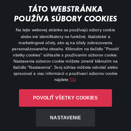
Documentaries
TÁTO WEBSTRÁNKA
Action
POUŽÍVA SÚBORY COOKIES
FAQ
Na tejto webovej stránke sa používajú súbory cookie
alebo iné identifikátory na funkčné, štatistické a
My profile
marketingové účely, ako aj na účely zobrazovania
Important links
personalizovaného obsahu. Kliknutím na tlačidlo "Povoliť
všetky cookies" súhlasíte s používaním súborov cookie.
Nastavenia súborov cookie môžete zmeniť kliknutím na
tlačidlo "Nastavenia". Svoj súhlas môžete odvolať alebo
spravovať a viac informácií o používaní súborov cookie
nájdete
TU
.
Canal+ Luxembourg S. à r.l. so sídlom Rue Albert Borschette 4,
POVOLIŤ VŠETKY COOKIES
L-1246 Luxembourg R.C.S. Luxembourg: B 87.905
All rights reserved
NASTAVENIE
©
2026