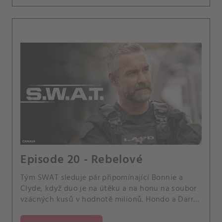
Episode 20 - Rebelové
Tým SWAT sleduje pár připomínající Bonnie a
Clyde, když duo je na útěku a na honu na soubor
vzácných kusů v hodnotě milionů. Hondo a Darryl
jsou také překvapeni, když Darrylina bývalá
přítelkyně navštěvuje svého mladého syna, a Luca