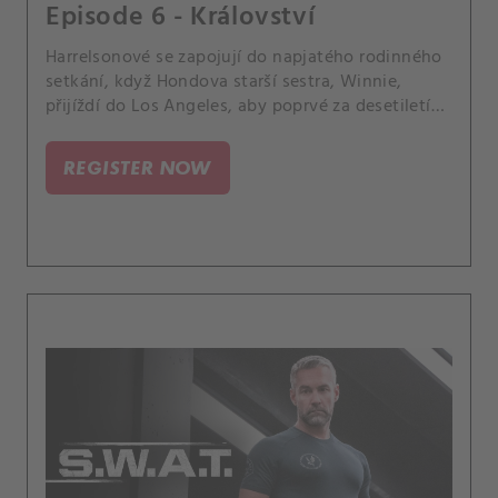
Episode 6 - Království
Harrelsonové se zapojují do napjatého rodinného
setkání, když Hondova starší sestra, Winnie,
přijíždí do Los Angeles, aby poprvé za desetiletí
viděla svého nemocného otce. Tým SWAT hledá
uneseného aktivistu za lidská práva na Blízkém
REGISTER NOW
východě.