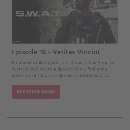
Episode 18 - Veritas Vincint
Bombový útok na policejní stanici v Los Angeles
vystraší celé město a dovede tým k finálnímu
střetnutí se skupinou domácích extrémistů. A
Hondo musí čelit nezdaru jeho odvážného
rozhodnutí, které ohrožuje jeho budoucnost; a
REGISTER NOW
Tan udělá velký krok ve svém osobním životě.