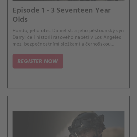
Episode 1 - 3 Seventeen Year
Olds
Hondo, jeho otec Daniel st. a jeho pěstounský syn
Darryl čelí historii rasového napětí v Los Angeles
mezi bezpečnostními složkami a černošskou
komunitou skrze zpětné záběry do města v roce
1992 po rozsudku Rodneyho Kinga.
REGISTER NOW