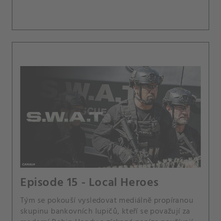
rekrutovat důstojnici Noru Fowlerovou na
každoroční soutěž jednotek.
Episode 15 - Local Heroes
Tým se pokouší vysledovat mediálně propíranou
skupinu bankovních lupičů, kteří se považují za