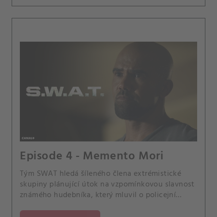
Episode 4 - Memento Mori
Tým SWAT hledá šíleného člena extrémistické
skupiny plánující útok na vzpomínkovou slavnost
známého hudebníka, který mluvil o policejní
brutalitě. A napětí roste mezi Hondem a Leroyem,
Darrylovým otcem, když je Leroy propuštěn z