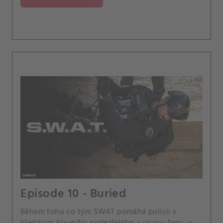
Episode 10 - Buried
Během toho co tým SWAT pomáhá policii s
hledáním hlavního podezřelého v únosu ženy, v