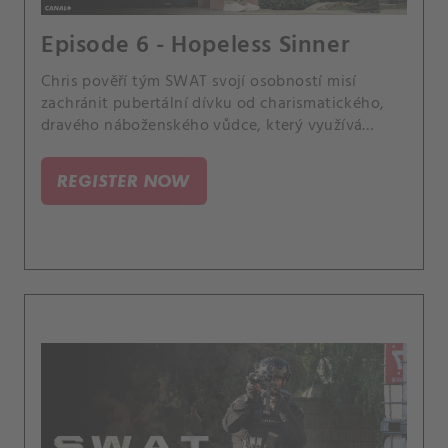
Episode 6 - Hopeless Sinner
Chris pověří tým SWAT svojí osobností misí
zachránit pubertální dívku od charismatického,
dravého náboženského vůdce, který využívá
kostel pro své nezákonné obchody. A Hondo
obdrží znepokojující zprávy o Darrylovi, které se
REGISTER NOW
týkají jeho otce Leroye, jež byl propuštěn z
vězení; a Tanovy svatební plány narazí na zádrhel.