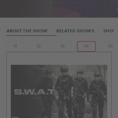
ABOUT THE SHOW
RELATED SHOWS
SHOW 
S1
S2
S3
S4
S5