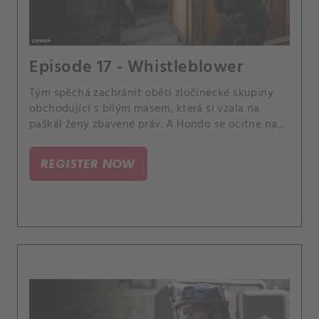
Episode 17 - Whistleblower
Tým spěchá zachránit oběti zločinecké skupiny
obchodující s bílým masem, která si vzala na
paškál ženy zbavené práv. A Hondo se ocitne na
druhé straně názorů než Leroy a Darryl, kam by
měla směřovat budoucnost jejich podnikání; a
REGISTER NOW
Street zajde za Chris ji požádat, aby se setkala s
jeho matkou v nemocnici.