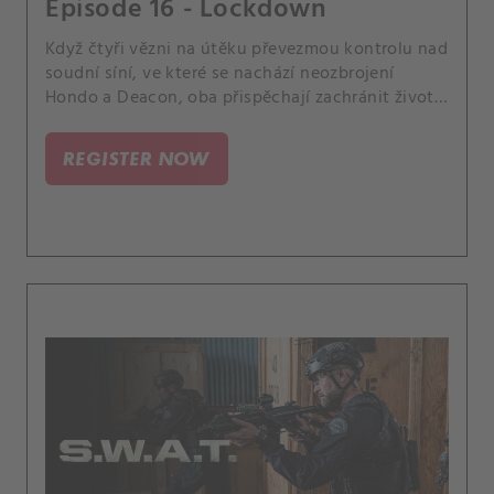
Episode 16 - Lockdown
Když čtyři vězni na útěku převezmou kontrolu nad
soudní síní, ve které se nachází neozbrojení
Hondo a Deacon, oba přispěchají zachránit životy
nevinných občanů, aniž by riskovali vlastní
odhalení. A Street navštíví svoji matku Karen v
REGISTER NOW
nemocnici a čelí klíčovému rozhodnutí.