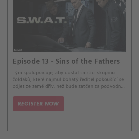
Episode 13 - Sins of the Fathers
Tým spolupracuje, aby dostal smrtící skupinu
žoldáků, které najmul bohatý ředitel pokoušící se
odjet ze země dřív, než bude zatčen za podvodné
investiční operace. Hondo je nucen si promluvit s
Darrylem, který se mnohem více sbližuje se svým
REGISTER NOW
otcem a Chris v zármutku dosáhne úplného dna.