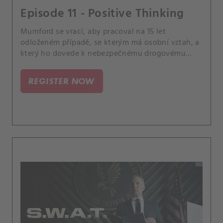
Episode 11 - Positive Thinking
Mumford se vrací, aby pracoval na 15 let
odloženém případě, se kterým má osobní vztah, a
který ho dovede k nebezpečnému drogovému
kartelu. A Hondo pochybuje o Leroyových
motivech, když zjistí, že nedávný vězeň shání
REGISTER NOW
peníze na rozjetí nového obchodního podniku se
svým synem Darrylem.