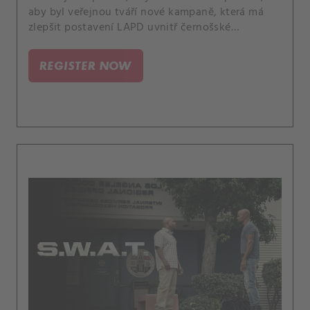
aby byl veřejnou tváří nové kampaně, která má
zlepšit postavení LAPD uvnitř černošské
komunity. A hledání osamělého bombového
atentátníka připomene Tanovi těžkou kapitolu
REGISTER NOW
jeho dětství a Chris ještě přitvrdí, aby byla lepší
než Street a Tan ve velitelské soutěži SWATu.