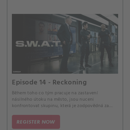
Episode 14 - Reckoning
Během toho co tým pracuje na zastavení
násilného útoku na město, jsou nuceni
konfrontovat skupinu, která je zodpovědná za
smrt členky týmu, Eriky Rogersové. Hondo a Leroy
se neshodnou, jak se postavit k Darrylově
REGISTER NOW
rozvíjejícímu se podnikání a Luca se pokouší