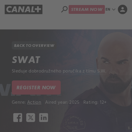
search
expand_more
person
EN
STREAM NOW
Library
Apple TV+
BACK TO OVERVIEW
SWAT
Sleduje dobrodružného poručíka z tímu S.W.
REGISTER NOW
Genre:
Action
Aired year: 2025
Rating: 12+