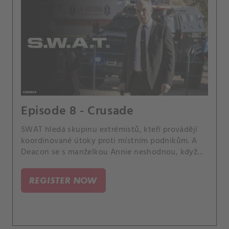
Episode 8 - Crusade
SWAT hledá skupinu extrémistů, kteří provádějí
koordinované útoky proti místním podnikům. A
Deacon se s manželkou Annie neshodnou, když
chce Annie přihlásit jejich dceru Lilu do soukromé
školy.
REGISTER NOW