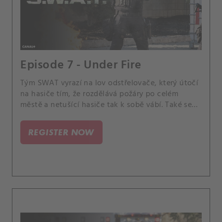
Episode 7 - Under Fire
Tým SWAT vyrazí na lov odstřelovače, který útočí
na hasiče tím, že rozdělává požáry po celém
městě a netušící hasiče tak k sobě vábí. Také se
vyostří rivalství mezi Chris, Streetem a Tanem,
když Tan odhalí, že si ostatní členové policie na
REGISTER NOW
ně vsází, kdo vůdcovskou soutěž SWAT vyhraje.