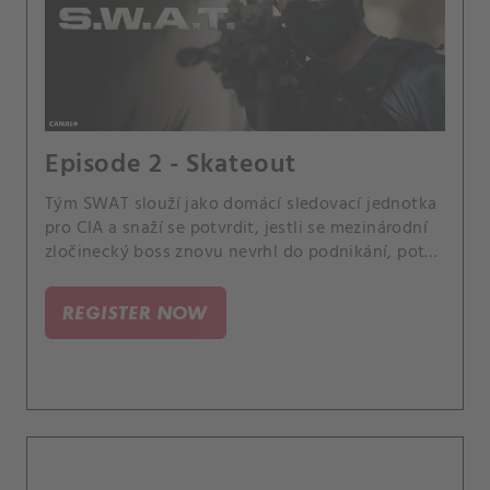
Episode 2 - Skateout
Tým SWAT slouží jako domácí sledovací jednotka
pro CIA a snaží se potvrdit, jestli se mezinárodní
zločinecký boss znovu nevrhl do podnikání, poté
co byl po dlouhé roky mimo. A Tanova matka,
Chan Fei, je obětí rasové diskriminace a Hondo se
REGISTER NOW
poprvé od jejich rozchodu potkává se svojí
expřítelkyní Nichelle.