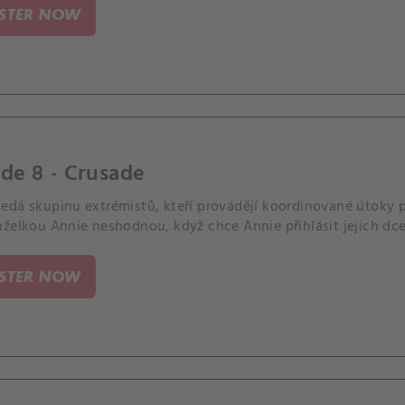
ISTER NOW
de 8 - Crusade
edá skupinu extrémistů, kteří provádějí koordinované útoky
nželkou Annie neshodnou, když chce Annie přihlásit jejich dce
ISTER NOW