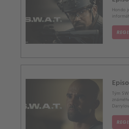
Hondo j
informát
REG
Epis
Tým SWA
známého
Darrylo
REG