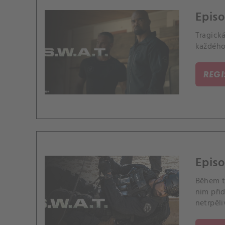
Episo
Tragick
každého
REG
Episo
Během t
nim přid
netrpěli