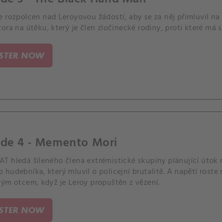
e rozpolcen nad Leroyovou žádostí, aby se za něj přimluvil n
ora na útěku, který je člen zločinecké rodiny, proti které má s
ISTER NOW
ode 4 - Memento Mori
T hledá šíleného člena extrémistické skupiny plánující útok
 hudebníka, který mluvil o policejní brutalitě. A napětí rost
vým otcem, když je Leroy propuštěn z vězení.
ISTER NOW