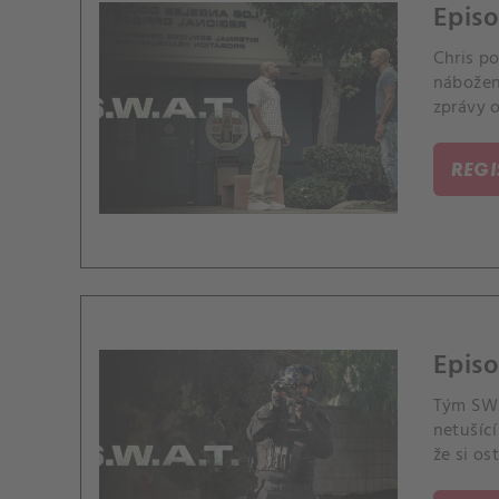
Episo
Chris p
nábožen
zprávy o
narazí n
REG
Episo
Tým SWA
netušící
že si os