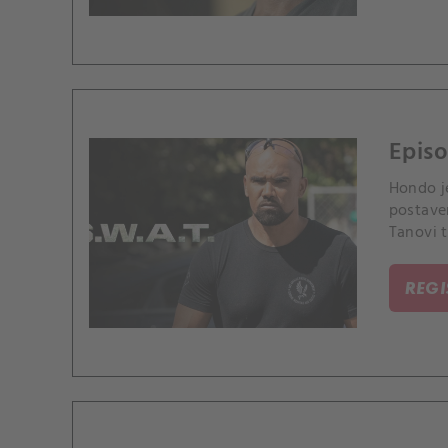
Episo
Hondo j
postave
Tanovi t
soutěži
REG