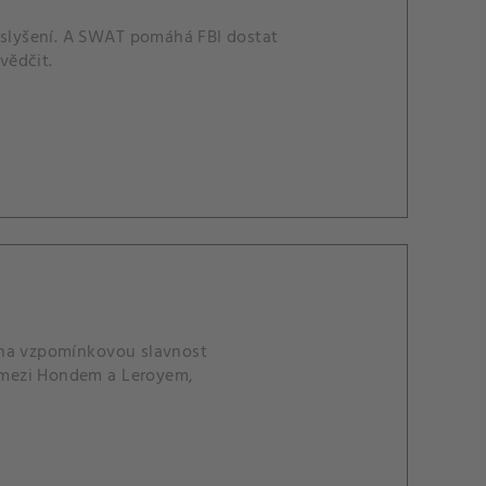
a slyšení. A SWAT pomáhá FBI dostat
vědčit.
 na vzpomínkovou slavnost
e mezi Hondem a Leroyem,