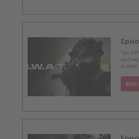
Episo
Tým SWAT
zločine
je obětí
REG
Episo