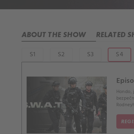
ABOUT THE SHOW
RELATED 
S1
S2
S3
S4
Episo
Hondo, j
bezpečn
Rodneyh
REG