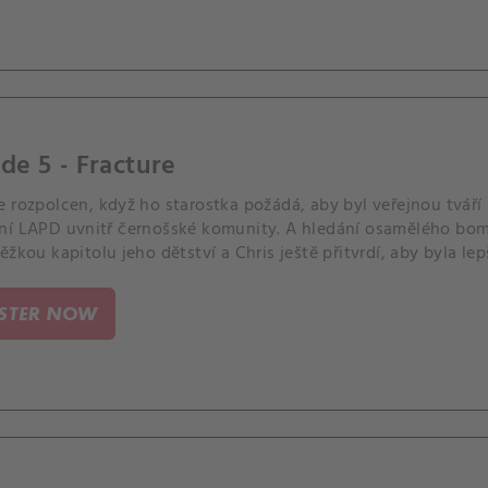
de 5 - Fracture
e rozpolcen, když ho starostka požádá, aby byl veřejnou tváří
ní LAPD uvnitř černošské komunity. A hledání osamělého bo
ěžkou kapitolu jeho dětství a Chris ještě přitvrdí, aby byla lep
 SWATu.
ISTER NOW