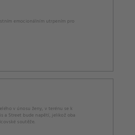
astním emocionálním utrpením pro
lého v únosu ženy, v terénu se k
s a Street bude napětí, jelikož oba
dcovské soutěže.