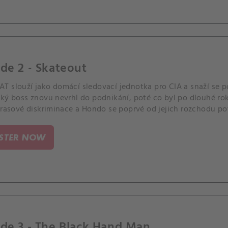
de 2 - Skateout
 slouží jako domácí sledovací jednotka pro CIA a snaží se pot
cký boss znovu nevrhl do podnikání, poté co byl po dlouhé ro
 rasové diskriminace a Hondo se poprvé od jejich rozchodu pot
ISTER NOW
de 3 - The Black Hand Man