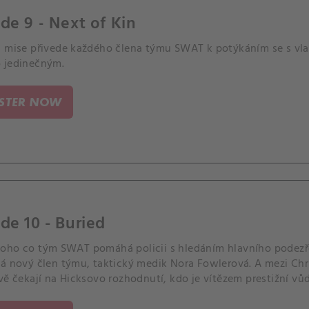
de 9 - Next of Kin
á mise přivede každého člena týmu SWAT k potýkáním se s vl
 jedinečným.
ISTER NOW
de 10 - Buried
oho co tým SWAT pomáhá policii s hledáním hlavního podezře
á nový člen týmu, taktický medik Nora Fowlerová. A mezi Chri
vě čekají na Hicksovo rozhodnutí, kdo je vítězem prestižní vů