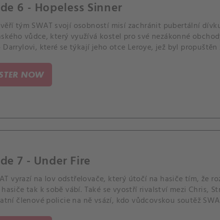
de 6 - Hopeless Sinner
ověří tým SWAT svojí osobností misí zachránit pubertální dív
ského vůdce, který využívá kostel pro své nezákonné obchody
 Darrylovi, které se týkají jeho otce Leroye, jež byl propuštěn
a zádrhel.
ISTER NOW
de 7 - Under Fire
T vyrazí na lov odstřelovače, který útočí na hasiče tím, že r
 hasiče tak k sobě vábí. Také se vyostří rivalství mezi Chris, 
tatní členové policie na ně vsází, kdo vůdcovskou soutěž SWA