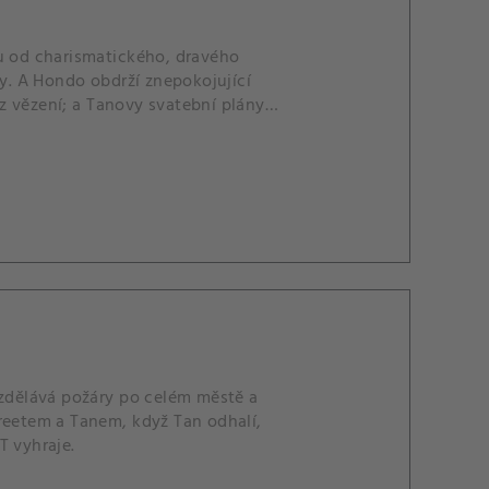
ku od charismatického, dravého
. A Hondo obdrží znepokojující
 z vězení; a Tanovy svatební plány
ozdělává požáry po celém městě a
Streetem a Tanem, když Tan odhalí,
T vyhraje.