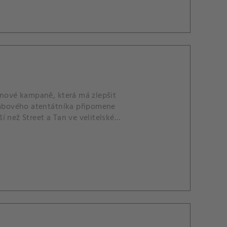
 nové kampaně, která má zlepšit
mbového atentátníka připomene
ší než Street a Tan ve velitelské