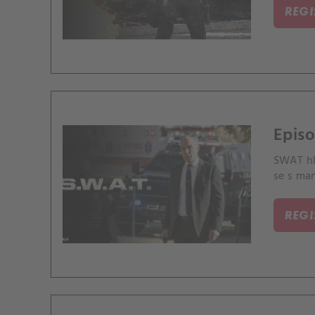
REG
Episo
SWAT hl
se s ma
REG