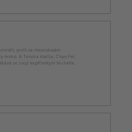
vrdit, jestli se mezinárodní
ky mimo. A Tanova matka, Chan Fei,
kává se svojí expřítelkyní Nichelle.