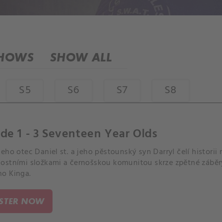
SHOWS
SHOW ALL
S5
S6
S7
S8
de 1 - 3 Seventeen Year Olds
eho otec Daniel st. a jeho pěstounský syn Darryl čelí histori
ostními složkami a černošskou komunitou skrze zpětné záběr
o Kinga.
ISTER NOW