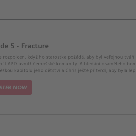
de 5 - Fracture
e rozpolcen, když ho starostka požádá, aby byl veřejnou tváří
ní LAPD uvnitř černošské komunity. A hledání osamělého bo
ěžkou kapitolu jeho dětství a Chris ještě přitvrdí, aby byla lep
 SWATu.
ISTER NOW