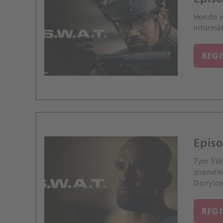
Hondo j
informát
REG
Epis
Tým SWA
známého
Darrylo
REG