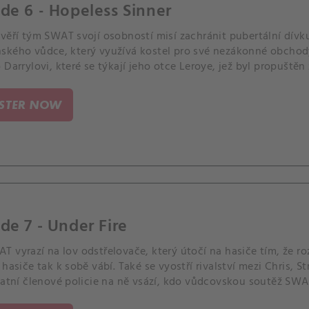
de 6 - Hopeless Sinner
ověří tým SWAT svojí osobností misí zachránit pubertální dív
ského vůdce, který využívá kostel pro své nezákonné obchody
 Darrylovi, které se týkají jeho otce Leroye, jež byl propuštěn
a zádrhel.
ISTER NOW
de 7 - Under Fire
T vyrazí na lov odstřelovače, který útočí na hasiče tím, že r
 hasiče tak k sobě vábí. Také se vyostří rivalství mezi Chris, 
tatní členové policie na ně vsází, kdo vůdcovskou soutěž SWA