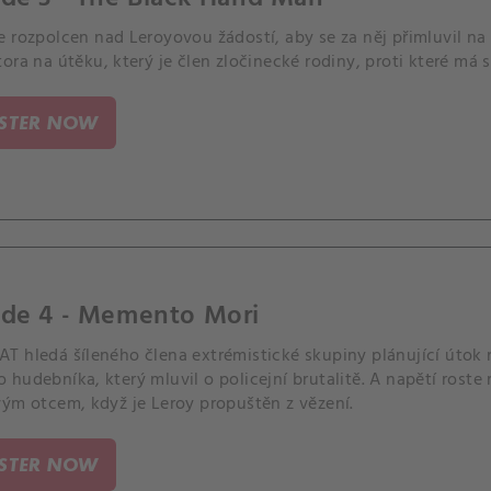
e rozpolcen nad Leroyovou žádostí, aby se za něj přimluvil n
ora na útěku, který je člen zločinecké rodiny, proti které má s
ISTER NOW
ode 4 - Memento Mori
T hledá šíleného člena extrémistické skupiny plánující útok
 hudebníka, který mluvil o policejní brutalitě. A napětí rost
vým otcem, když je Leroy propuštěn z vězení.
ISTER NOW