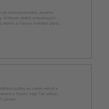
ku od charismatického, dravého
. A Hondo obdrží znepokojující
 z vězení; a Tanovy svatební plány
ozdělává požáry po celém městě a
Streetem a Tanem, když Tan odhalí,
T vyhraje.