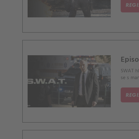
REG
Episo
SWAT hl
se s ma
REG