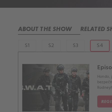
ABOUT THE SHOW
RELATED 
S1
S2
S3
S4
Episo
Hondo, j
bezpečn
Rodneyh
REG