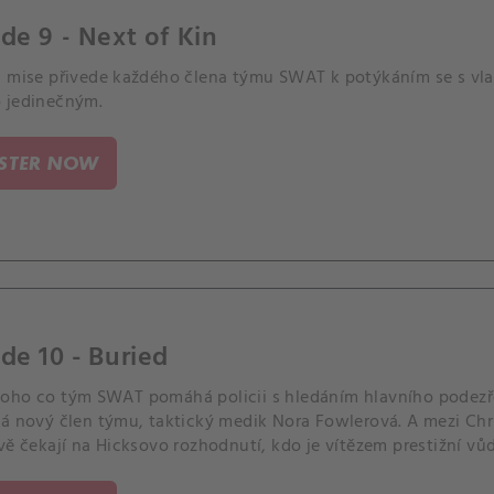
de 9 - Next of Kin
á mise přivede každého člena týmu SWAT k potýkáním se s vl
 jedinečným.
ISTER NOW
de 10 - Buried
oho co tým SWAT pomáhá policii s hledáním hlavního podezře
á nový člen týmu, taktický medik Nora Fowlerová. A mezi Chri
vě čekají na Hicksovo rozhodnutí, kdo je vítězem prestižní vů