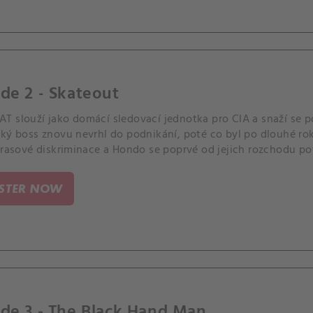
de 2 - Skateout
 slouží jako domácí sledovací jednotka pro CIA a snaží se pot
cký boss znovu nevrhl do podnikání, poté co byl po dlouhé ro
 rasové diskriminace a Hondo se poprvé od jejich rozchodu pot
ISTER NOW
de 3 - The Black Hand Man