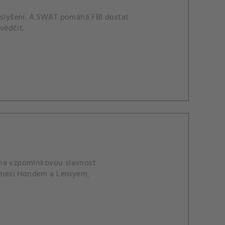
a slyšení. A SWAT pomáhá FBI dostat
vědčit.
 na vzpomínkovou slavnost
e mezi Hondem a Leroyem,