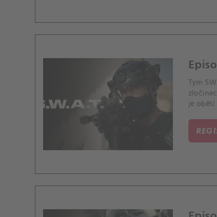
Episo
Tým SWAT
zločine
je obětí
REG
Episo