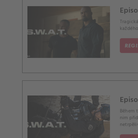
Episo
Tragick
každého
REG
Episo
Během t
nim přid
netrpěli