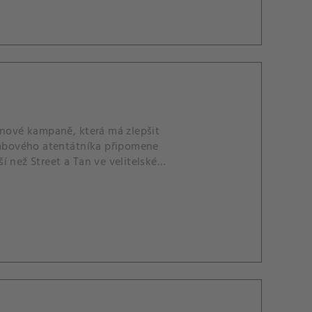
 nové kampaně, která má zlepšit
mbového atentátníka připomene
ší než Street a Tan ve velitelské