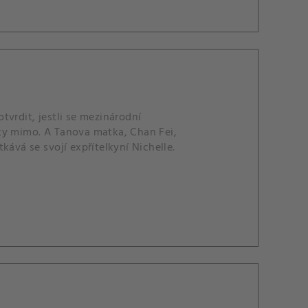
vrdit, jestli se mezinárodní
ky mimo. A Tanova matka, Chan Fei,
kává se svojí expřítelkyní Nichelle.