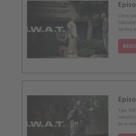
Episo
Chris p
nábožen
zprávy o
narazí n
REG
Episo
Tým SWA
netušící
že si os