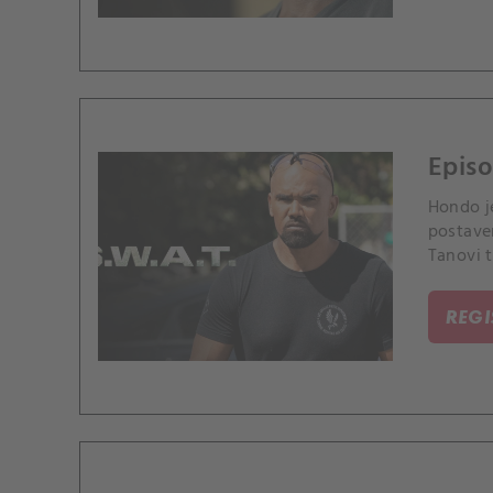
Episo
Hondo j
postave
Tanovi t
soutěži
REG