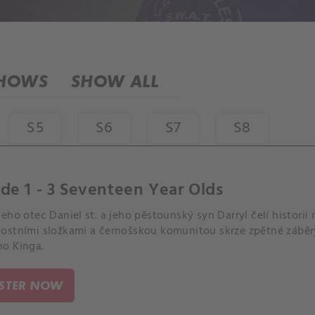
SHOWS
SHOW ALL
S5
S6
S7
S8
de 1 - 3 Seventeen Year Olds
eho otec Daniel st. a jeho pěstounský syn Darryl čelí histori
ostními složkami a černošskou komunitou skrze zpětné záběr
o Kinga.
ISTER NOW