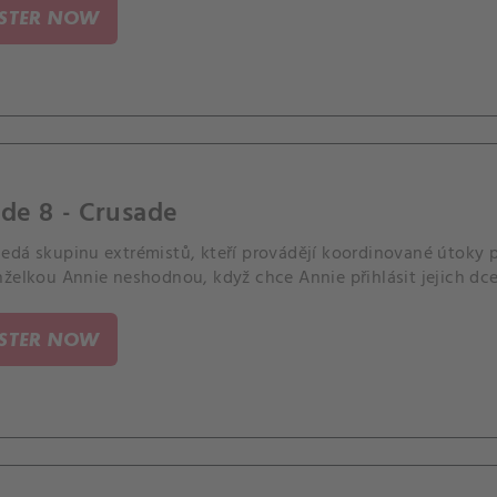
ISTER NOW
de 8 - Crusade
edá skupinu extrémistů, kteří provádějí koordinované útoky
nželkou Annie neshodnou, když chce Annie přihlásit jejich dce
ISTER NOW