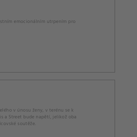
astním emocionálním utrpením pro
lého v únosu ženy, v terénu se k
s a Street bude napětí, jelikož oba
dcovské soutěže.