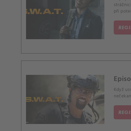
strážnic
při pote
dítěte.
REG
Episo
Když us
nečekaně
REG