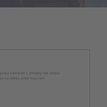
ývalý kamarád z armády Joe narazí
u se na útěku před mocným