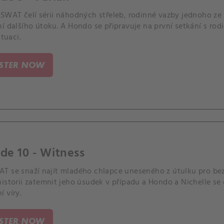
 SWAT čelí sérii náhodných střeleb, rodinné vazby jednoho ze
í dalšího útoku. A Hondo se připravuje na první setkání s rod
ituaci.
ISTER NOW
de 10 - Witness
T se snaží najít mladého chlapce uneseného z útulku pro bez
istorii zatemnit jeho úsudek v případu a Hondo a Nichelle se
 víry.
ISTER NOW