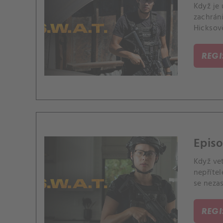
Když je 
zachrán
Hicksov
REG
Episo
Když ve
nepříte
se nezas
REG