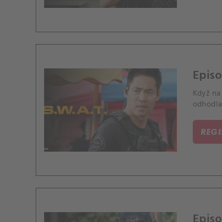
Episo
Když na 
odhodla
REG
Episo