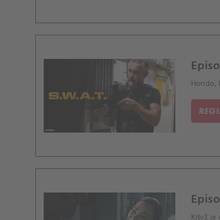
Episo
Hondo, 
REG
Episo
Když je