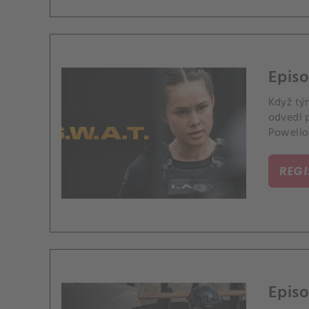
Episo
Když tý
odvedl p
Powello
REG
Epis