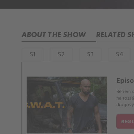
ABOUT THE SHOW
RELATED 
S1
S2
S3
S4
Episo
Během c
na rozs
drogový
REG