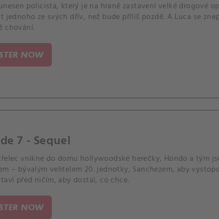
unesen policista, který je na hraně zastavení velké drogové o
it jednoho ze svých dřív, než bude příliš pozdě. A Luca se zn
ě chování.
ISTER NOW
de 7 - Sequel
třelec vnikne do domu hollywoodské herečky, Hondo a tým jso
lem – bývalým velitelem 20. jednotky, Sanchezem, aby vystopo
taví před ničím, aby dostal, co chce.
ISTER NOW