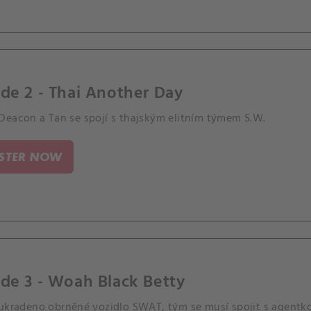
de 2 - Thai Another Day
Deacon a Tan se spojí s thajským elitním týmem S.W.
ISTER NOW
de 3 - Woah Black Betty
 ukradeno obrněné vozidlo SWAT, tým se musí spojit s agentk