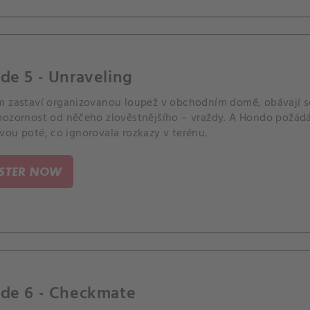
de 5 - Unraveling
m zastaví organizovanou loupež v obchodním domě, obávají se,
ozornost od něčeho zlověstnějšího – vraždy. A Hondo požádá S
vou poté, co ignorovala rozkazy v terénu.
ISTER NOW
ode 6 - Checkmate