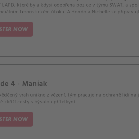
í LAPD, které byla kdysi odepřena pozice v týmu SWAT, a spol
nciálním teroristickém útoku. A Hondo a Nichelle se připravují
ISTER NOW
de 4 - Maniak
vědčený vrah unikne z vězení, tým pracuje na ochraně lidí na
 zkříží cesty s bývalou přítelkyní.
ISTER NOW