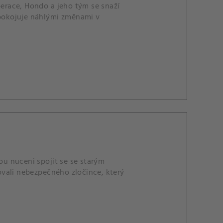
perace, Hondo a jeho tým se snaží
epokojuje náhlými změnami v
u nuceni spojit se se starým
vali nebezpečného zločince, který