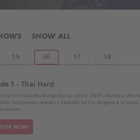
SHOWS
SHOW ALL
S5
S6
S7
S8
de 1 - Thai Hard
esty do thajského Bangkoku na výcvik SWAT, Hondo a jeho b
áhlou heroinovou operaci s vazbami na Los Angeles a ocitno
m králem.
ISTER NOW