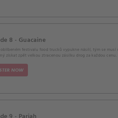
de 8 - Guacaine
oblíbeném festivalu food trucků vypukne násilí, tým se musí u
ný získat zpět velkou ztracenou zásilku drog za každou cenu.
ISTER NOW
de 9 - Pariah