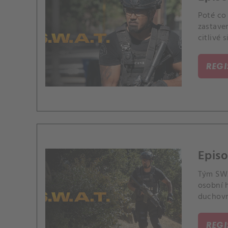
Poté co
zastaven
citlivé s
REG
Episo
Tým SWA
osobní h
duchovní
REG