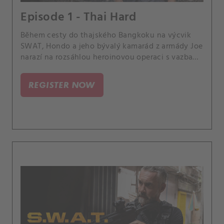
Episode 1 - Thai Hard
Během cesty do thajského Bangkoku na výcvik
SWAT, Hondo a jeho bývalý kamarád z armády Joe
narazí na rozsáhlou heroinovou operaci s vazbami
na Los Angeles a ocitnou se na útěku před
mocným drogovým králem.
REGISTER NOW