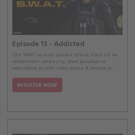
Episode 13 - Addicted
Tým SWAT se snaží zastavit střelce, který cílí na
rehabilitační centra a ty, které považuje za
odpovědné za smrt svého bratra. A Deacon je
zaskočen, když jeho žena Annie učiní rodičovské
rozhodnutí, které má nečekané důsledky pro
REGISTER NOW
jejich dceru.