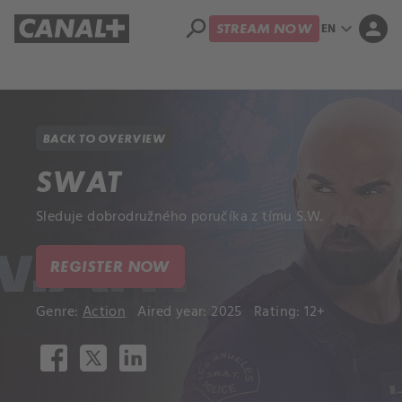
search
expand_more
person
EN
STREAM NOW
Library
Apple TV+
BACK TO OVERVIEW
SWAT
Sleduje dobrodružného poručíka z tímu S.W.
REGISTER NOW
Genre:
Action
Aired year: 2025
Rating: 12+