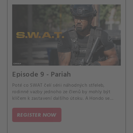
Episode 9 - Pariah
Poté co SWAT čelí sérii náhodných střeleb,
rodinné vazby jednoho ze členů by mohly být
klíčem k zastavení dalšího útoku. A Hondo se
připravuje na první setkání s rodiči Nichelle a Tan
pomáhá Lucovi v citlivé situaci.
REGISTER NOW