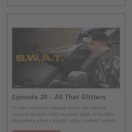
Episode 20 - All That Glitters
Po sérii násilných loupeží domů tým spěchá
zastavit skupinu cílící na starší oběti. A Hondův
dlouholetý přítel a bývalý velitel námořní pěchoty
Danny Wright se obrací na Hondu o pomoc, když