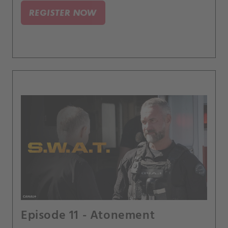
ohledně své duchovní víry.
REGISTER NOW
Episode 11 - Atonement