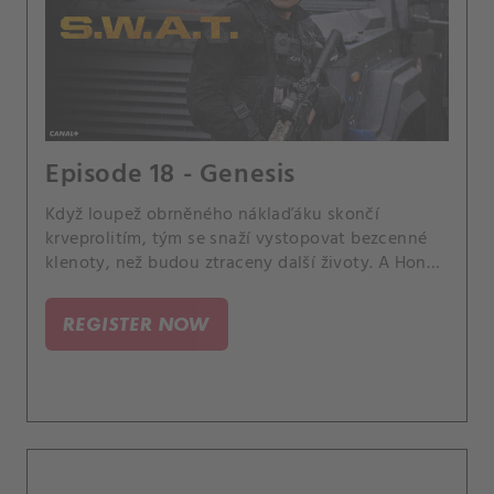
Episode 18 - Genesis
Když loupež obrněného náklaďáku skončí
krveprolitím, tým se snaží vystopovat bezcenné
klenoty, než budou ztraceny další životy. A Hondu
navštíví jeho matka Charice.
REGISTER NOW