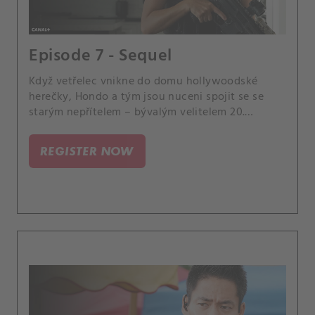
Episode 7 - Sequel
Když vetřelec vnikne do domu hollywoodské
herečky, Hondo a tým jsou nuceni spojit se se
starým nepřítelem – bývalým velitelem 20.
jednotky, Sanchezem, aby vystopovali
nebezpečného zločince, který se nezastaví před
REGISTER NOW
ničím, aby dostal, co chce.