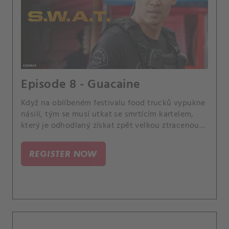
Episode 8 - Guacaine
Když na oblíbeném festivalu food trucků vypukne
násilí, tým se musí utkat se smrtícím kartelem,
který je odhodlaný získat zpět velkou ztracenou
zásilku drog za každou cenu.
REGISTER NOW