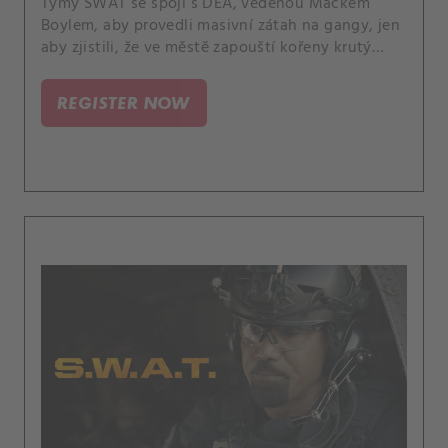
Týmy SWAT se spojí s DEA, vedenou Mackem
Boylem, aby provedli masivní zátah na gangy, jen
aby zjistili, že ve městě zapouští kořeny krutý
kartel a ohrožuje mnoho životů. A Hicks slaví
důležité výročí.
REGISTER NOW