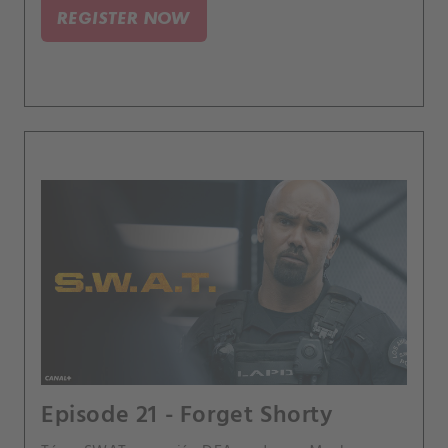
se jeho dcera pohřešuje.
REGISTER NOW
Episode 21 - Forget Shorty