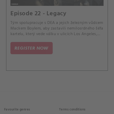
Episode 22 - Legacy
Tým spolupracuje s DEA a jejich železným vůdcem
Mackem Boylem, aby zastavili nemilosrdného šéfa
kartelu, který vede válku v ulicích Los Angeles,
když vymáhá pomstu na těch, kteří zabili jeho
syna.
REGISTER NOW
Favourite genres
Terms conditions