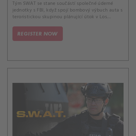
Tým SWAT se stane součástí společné úderné
jednotky s FBI, když spojí bombový výbuch auta s
teroristickou skupinou plánující útok v Los
Angeles. Tragédie z Deaconovy minulosti mu
umožní nahlédnout do původu jeho víry.
REGISTER NOW