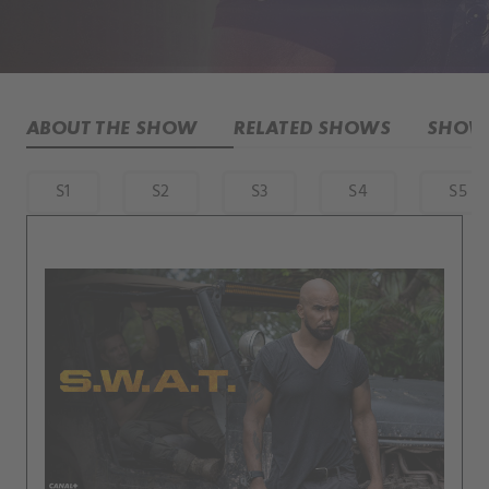
ABOUT THE SHOW
RELATED SHOWS
SHOW 
S1
S2
S3
S4
S5