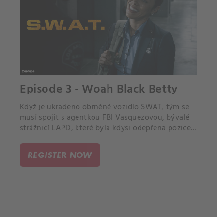
Episode 3 - Woah Black Betty
Když je ukradeno obrněné vozidlo SWAT, tým se
musí spojit s agentkou FBI Vasquezovou, bývalé
strážnicí LAPD, které byla kdysi odepřena pozice v
týmu SWAT, a společně musí zabránit použití
vozidla při potenciálním teroristickém útoku. A
REGISTER NOW
Hondo a Nichelle se připravují na oslavu k
odhalení pohlaví jejich dítěte.