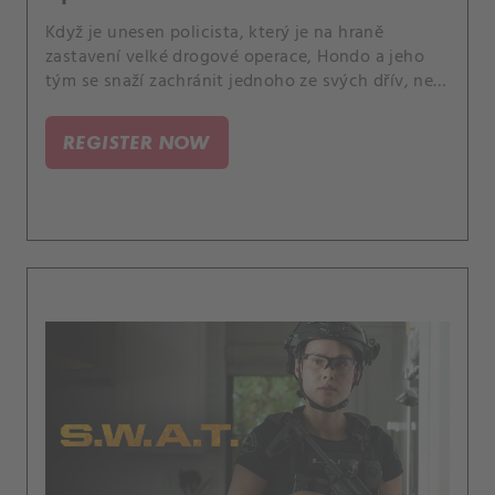
Když je unesen policista, který je na hraně
zastavení velké drogové operace, Hondo a jeho
tým se snaží zachránit jednoho ze svých dřív, než
bude příliš pozdě. A Luca se znepokojuje náhlými
změnami v Hicksově chování.
REGISTER NOW