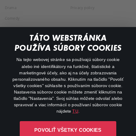
Drama
Privacy policy
Comedy
Documentaries
TÁTO WEBSTRÁNKA
Action
POUŽÍVA SÚBORY COOKIES
FAQ
Na tejto webovej stránke sa používajú súbory cookie
alebo iné identifikátory na funkčné, štatistické a
My profile
marketingové účely, ako aj na účely zobrazovania
Important links
personalizovaného obsahu. Kliknutím na tlačidlo "Povoliť
všetky cookies" súhlasíte s používaním súborov cookie.
Nastavenia súborov cookie môžete zmeniť kliknutím na
tlačidlo "Nastavenia". Svoj súhlas môžete odvolať alebo
spravovať a viac informácií o používaní súborov cookie
nájdete
TU
.
Canal+ Luxembourg S. à r.l. so sídlom Rue Albert Borschette 4,
POVOLIŤ VŠETKY COOKIES