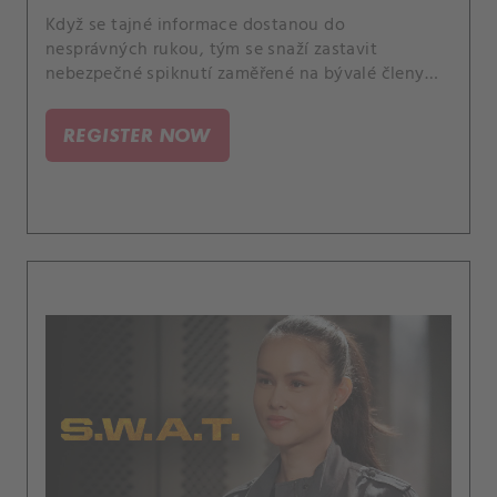
Když se tajné informace dostanou do
nesprávných rukou, tým se snaží zastavit
nebezpečné spiknutí zaměřené na bývalé členy
americké armády. A Luca stojí před náročnou
volbou, když náhle onemocní člen rodiny.
REGISTER NOW