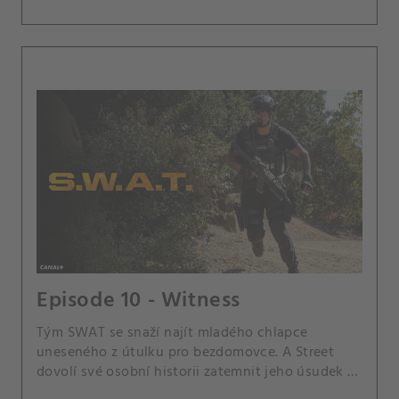
Episode 10 - Witness
Tým SWAT se snaží najít mladého chlapce
uneseného z útulku pro bezdomovce. A Street
dovolí své osobní historii zatemnit jeho úsudek v
případu a Hondo a Nichelle se ocitnou ve sporu