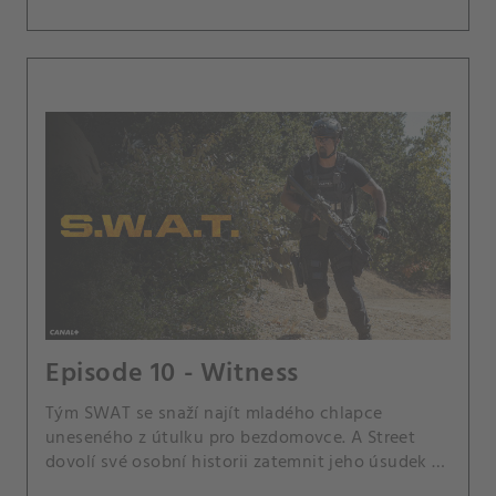
Episode 10 - Witness
Tým SWAT se snaží najít mladého chlapce
uneseného z útulku pro bezdomovce. A Street
dovolí své osobní historii zatemnit jeho úsudek v
případu a Hondo a Nichelle se ocitnou ve sporu