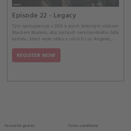
Episode 22 - Legacy
Tým spolupracuje s DEA a jejich železným vůdcem
Mackem Boylem, aby zastavili nemilosrdného šéfa
kartelu, který vede válku v ulicích Los Angeles,
když vymáhá pomstu na těch, kteří zabili jeho
syna.
REGISTER NOW
Favourite genres
Terms conditions