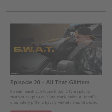
Episode 20 - All That Glitters
Po sérii násilných loupeží domů tým spěchá
zastavit skupinu cílící na starší oběti. A Hondův
dlouholetý přítel a bývalý velitel námořní pěchoty
Danny Wright se obrací na Hondu o pomoc, když