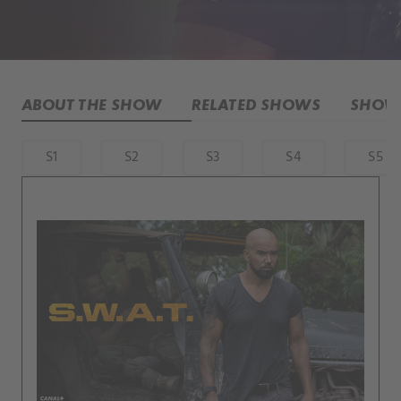
ABOUT THE SHOW
RELATED SHOWS
SHOW 
S1
S2
S3
S4
S5