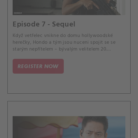
Episode 7 - Sequel
Když vetřelec vnikne do domu hollywoodské
herečky, Hondo a tým jsou nuceni spojit se se
starým nepřítelem – bývalým velitelem 20.
jednotky, Sanchezem, aby vystopovali
nebezpečného zločince, který se nezastaví před
REGISTER NOW
ničím, aby dostal, co chce.