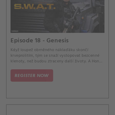
Episode 18 - Genesis
Když loupež obrněného náklaďáku skončí
krveprolitím, tým se snaží vystopovat bezcenné
klenoty, než budou ztraceny další životy. A Hondu
navštíví jeho matka Charice.
REGISTER NOW