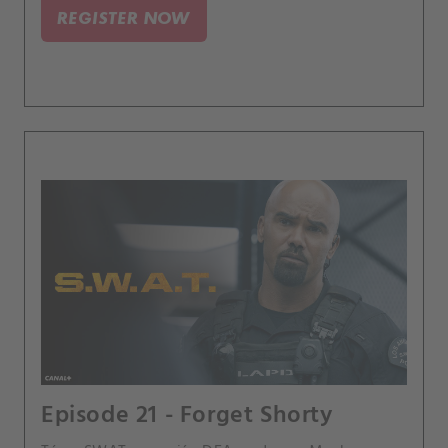
se jeho dcera pohřešuje.
REGISTER NOW
Episode 21 - Forget Shorty