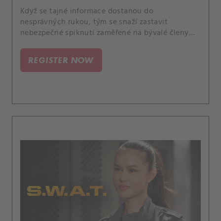
Když se tajné informace dostanou do
nesprávných rukou, tým se snaží zastavit
nebezpečné spiknutí zaměřené na bývalé členy
americké armády. A Luca stojí před náročnou
volbou, když náhle onemocní člen rodiny.
REGISTER NOW