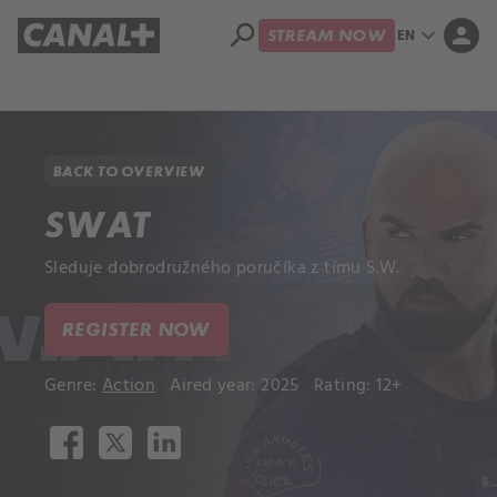
search
expand_more
person
EN
STREAM NOW
Library
Apple TV+
BACK TO OVERVIEW
SWAT
Sleduje dobrodružného poručíka z tímu S.W.
REGISTER NOW
Genre:
Action
Aired year: 2025
Rating: 12+