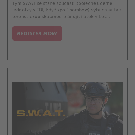
Tým SWAT se stane součástí společné úderné
jednotky s FBI, když spojí bombový výbuch auta s
teroristickou skupinou plánující útok v Los
Angeles. Tragédie z Deaconovy minulosti mu
umožní nahlédnout do původu jeho víry.
REGISTER NOW