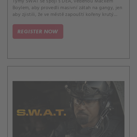
Týmy SWAT se spojí s DEA, vedenou Mackem
Boylem, aby provedli masivní zátah na gangy, jen
aby zjistili, že ve městě zapouští kořeny krutý
kartel a ohrožuje mnoho životů. A Hicks slaví
důležité výročí.
REGISTER NOW