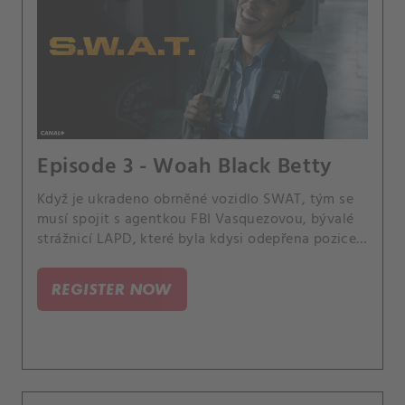
Episode 3 - Woah Black Betty
Když je ukradeno obrněné vozidlo SWAT, tým se
musí spojit s agentkou FBI Vasquezovou, bývalé
strážnicí LAPD, které byla kdysi odepřena pozice v
týmu SWAT, a společně musí zabránit použití
vozidla při potenciálním teroristickém útoku. A
REGISTER NOW
Hondo a Nichelle se připravují na oslavu k
odhalení pohlaví jejich dítěte.