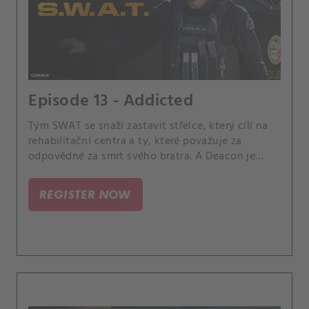
Episode 13 - Addicted
Tým SWAT se snaží zastavit střelce, který cílí na
rehabilitační centra a ty, které považuje za
odpovědné za smrt svého bratra. A Deacon je
zaskočen, když jeho žena Annie učiní rodičovské
rozhodnutí, které má nečekané důsledky pro
REGISTER NOW
jejich dceru.