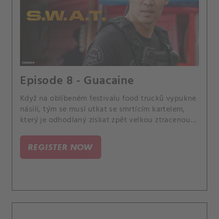
Episode 8 - Guacaine
Když na oblíbeném festivalu food trucků vypukne
násilí, tým se musí utkat se smrtícím kartelem,
který je odhodlaný získat zpět velkou ztracenou
zásilku drog za každou cenu.
REGISTER NOW