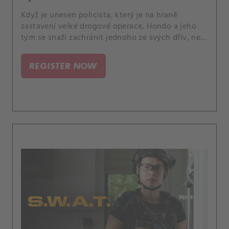
Když je unesen policista, který je na hraně
zastavení velké drogové operace, Hondo a jeho
tým se snaží zachránit jednoho ze svých dřív, než
bude příliš pozdě. A Luca se znepokojuje náhlými
změnami v Hicksově chování.
REGISTER NOW