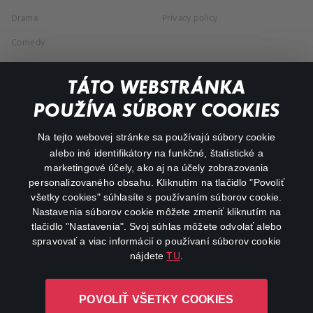
Drama
Privacy policy
Comedy
Documentaries
TÁTO WEBSTRÁNKA
Action
POUŽÍVA SÚBORY COOKIES
FAQ
Na tejto webovej stránke sa používajú súbory cookie
alebo iné identifikátory na funkčné, štatistické a
My profile
marketingové účely, ako aj na účely zobrazovania
Important links
personalizovaného obsahu. Kliknutím na tlačidlo "Povoliť
všetky cookies" súhlasíte s používaním súborov cookie.
Nastavenia súborov cookie môžete zmeniť kliknutím na
tlačidlo "Nastavenia". Svoj súhlas môžete odvolať alebo
spravovať a viac informácií o používaní súborov cookie
nájdete
TU
.
Canal+ Luxembourg S. à r.l. so sídlom Rue Albert Borschette 4,
POVOLIŤ VŠETKY COOKIES