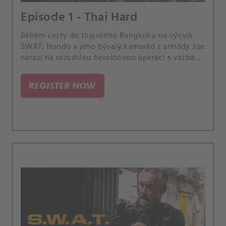
Episode 1 - Thai Hard
Během cesty do thajského Bangkoku na výcvik
SWAT, Hondo a jeho bývalý kamarád z armády Joe
narazí na rozsáhlou heroinovou operaci s vazbami
na Los Angeles a ocitnou se na útěku před
mocným drogovým králem.
REGISTER NOW