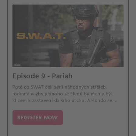
Episode 9 - Pariah
Poté co SWAT čelí sérii náhodných střeleb,
rodinné vazby jednoho ze členů by mohly být
klíčem k zastavení dalšího útoku. A Hondo se
připravuje na první setkání s rodiči Nichelle a Tan
pomáhá Lucovi v citlivé situaci.
REGISTER NOW