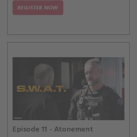
ohledně své duchovní víry.
REGISTER NOW
Episode 11 - Atonement