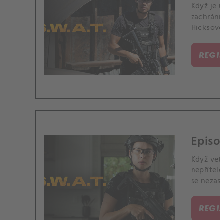
Když je 
zachrán
Hicksov
REG
Episo
Když ve
nepříte
se nezas
REG