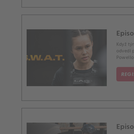
Episo
Když tý
odvedl p
Powello
REG
Epis