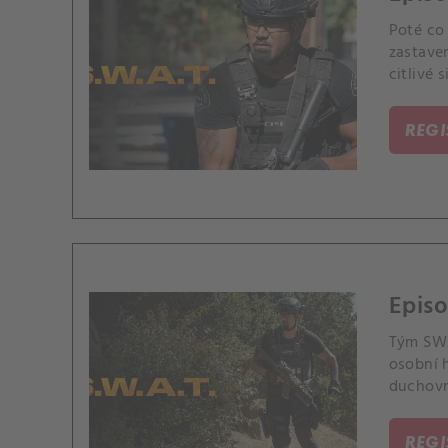
Poté co
zastaven
citlivé s
REG
Episo
Tým SWA
osobní h
duchovní
REG