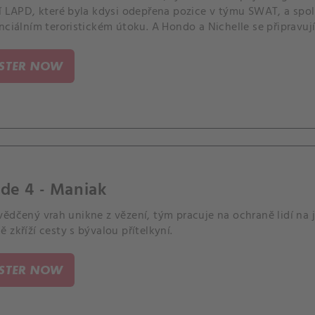
í LAPD, které byla kdysi odepřena pozice v týmu SWAT, a spol
nciálním teroristickém útoku. A Hondo a Nichelle se připravují
ISTER NOW
de 4 - Maniak
vědčený vrah unikne z vězení, tým pracuje na ochraně lidí na
 zkříží cesty s bývalou přítelkyní.
ISTER NOW