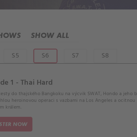
SHOWS
SHOW ALL
S5
S6
S7
S8
de 1 - Thai Hard
esty do thajského Bangkoku na výcvik SWAT, Hondo a jeho b
áhlou heroinovou operaci s vazbami na Los Angeles a ocitno
m králem.
ISTER NOW