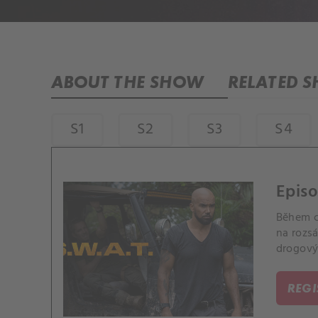
ABOUT THE SHOW
RELATED 
S1
S2
S3
S4
Episo
Během c
na rozs
drogový
REG