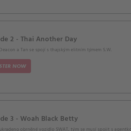
de 2 - Thai Another Day
Deacon a Tan se spojí s thajským elitním týmem S.W.
ISTER NOW
de 3 - Woah Black Betty
 ukradeno obrněné vozidlo SWAT, tým se musí spojit s agentk