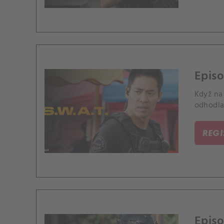
Episo
Když na 
odhodla
REG
Episo