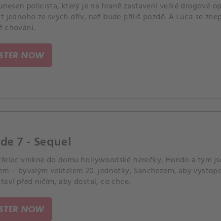
unesen policista, který je na hraně zastavení velké drogové o
it jednoho ze svých dřív, než bude příliš pozdě. A Luca se zn
ě chování.
ISTER NOW
de 7 - Sequel
třelec vnikne do domu hollywoodské herečky, Hondo a tým jso
lem – bývalým velitelem 20. jednotky, Sanchezem, aby vystopo
taví před ničím, aby dostal, co chce.
ISTER NOW