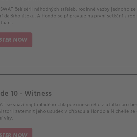
 SWAT čelí sérii náhodných střeleb, rodinné vazby jednoho ze
í dalšího útoku. A Hondo se připravuje na první setkání s rod
ituaci.
ISTER NOW
de 10 - Witness
T se snaží najít mladého chlapce uneseného z útulku pro bez
istorii zatemnit jeho úsudek v případu a Hondo a Nichelle se
 víry.
ISTER NOW