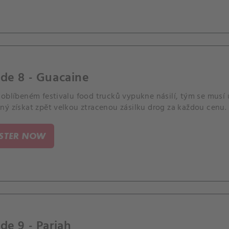
de 8 - Guacaine
oblíbeném festivalu food trucků vypukne násilí, tým se musí u
ný získat zpět velkou ztracenou zásilku drog za každou cenu.
ISTER NOW
de 9 - Pariah