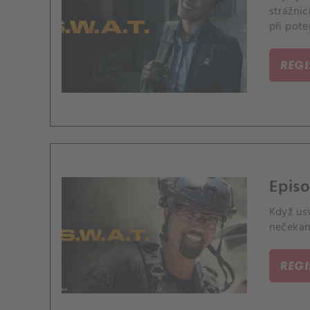
strážnic
při pote
dítěte.
REG
Episo
Když us
nečekaně
REG