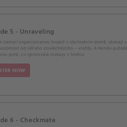
de 5 - Unraveling
m zastaví organizovanou loupež v obchodním domě, obávají se,
ozornost od něčeho zlověstnějšího – vraždy. A Hondo požádá S
vou poté, co ignorovala rozkazy v terénu.
ISTER NOW
ode 6 - Checkmate