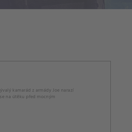
ývalý kamarád z armády Joe narazí
u se na útěku před mocným