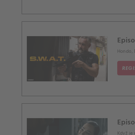
Episo
Hondo, 
REG
Episo
Když je