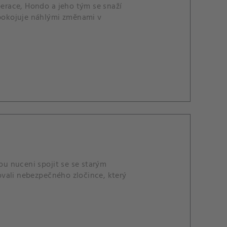
perace, Hondo a jeho tým se snaží
epokojuje náhlými změnami v
u nuceni spojit se se starým
vali nebezpečného zločince, který