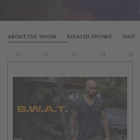
ABOUT THE SHOW
RELATED SHOWS
SHOW 
S1
S2
S3
S4
S5