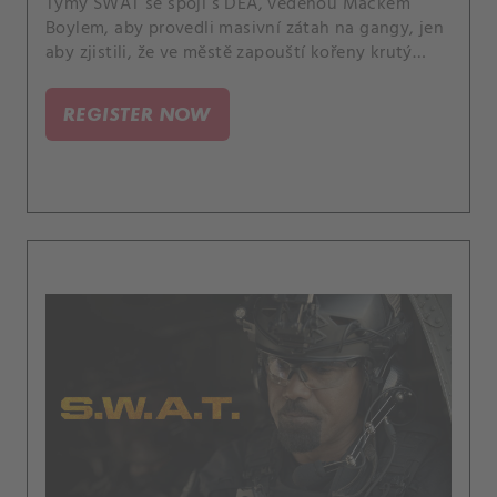
Týmy SWAT se spojí s DEA, vedenou Mackem
Boylem, aby provedli masivní zátah na gangy, jen
aby zjistili, že ve městě zapouští kořeny krutý
kartel a ohrožuje mnoho životů. A Hicks slaví
důležité výročí.
REGISTER NOW