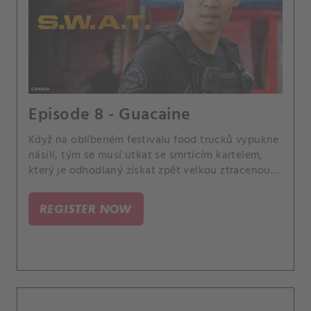
Episode 8 - Guacaine
Když na oblíbeném festivalu food trucků vypukne
násilí, tým se musí utkat se smrtícím kartelem,
který je odhodlaný získat zpět velkou ztracenou
zásilku drog za každou cenu.
REGISTER NOW