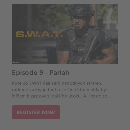
Episode 9 - Pariah
Poté co SWAT čelí sérii náhodných střeleb,
rodinné vazby jednoho ze členů by mohly být
klíčem k zastavení dalšího útoku. A Hondo se
připravuje na první setkání s rodiči Nichelle a Tan
pomáhá Lucovi v citlivé situaci.
REGISTER NOW