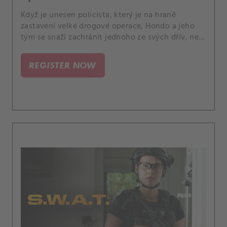
Když je unesen policista, který je na hraně
zastavení velké drogové operace, Hondo a jeho
tým se snaží zachránit jednoho ze svých dřív, než
bude příliš pozdě. A Luca se znepokojuje náhlými
změnami v Hicksově chování.
REGISTER NOW