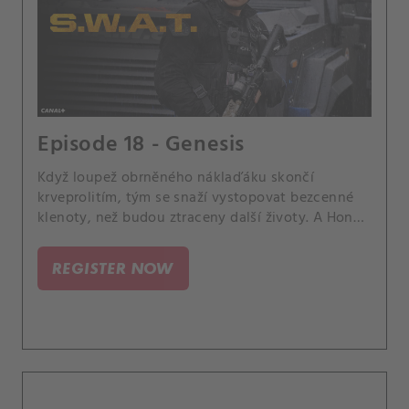
Episode 18 - Genesis
Když loupež obrněného náklaďáku skončí
krveprolitím, tým se snaží vystopovat bezcenné
klenoty, než budou ztraceny další životy. A Hondu
navštíví jeho matka Charice.
REGISTER NOW