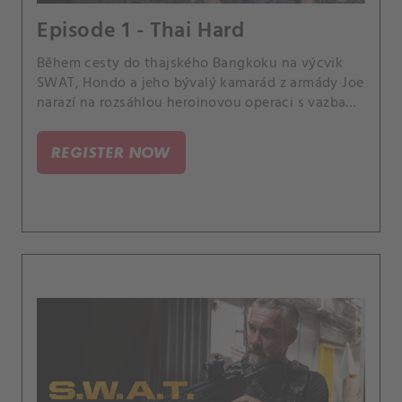
Episode 1 - Thai Hard
Během cesty do thajského Bangkoku na výcvik
SWAT, Hondo a jeho bývalý kamarád z armády Joe
narazí na rozsáhlou heroinovou operaci s vazbami
na Los Angeles a ocitnou se na útěku před
mocným drogovým králem.
REGISTER NOW