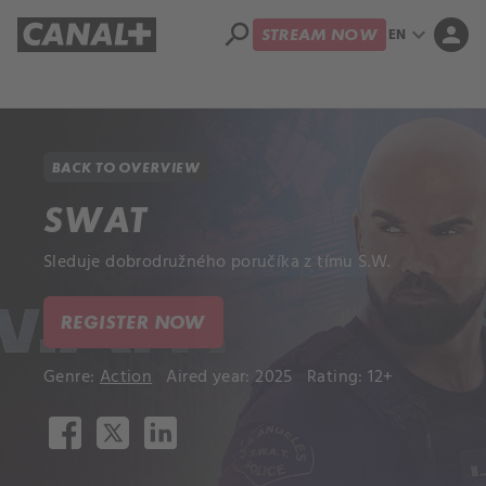
search
expand_more
person
EN
STREAM NOW
Library
Apple TV+
BACK TO OVERVIEW
SWAT
Sleduje dobrodružného poručíka z tímu S.W.
REGISTER NOW
Genre:
Action
Aired year: 2025
Rating: 12+