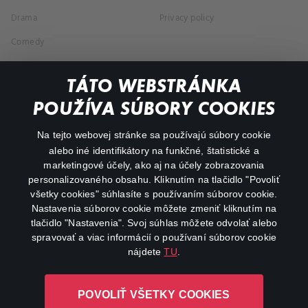
Drama
Privacy policy
Comedy
Documentaries
TÁTO WEBSTRÁNKA
Action
POUŽÍVA SÚBORY COOKIES
FAQ
Na tejto webovej stránke sa používajú súbory cookie
alebo iné identifikátory na funkčné, štatistické a
My profile
marketingové účely, ako aj na účely zobrazovania
Important links
personalizovaného obsahu. Kliknutím na tlačidlo "Povoliť
všetky cookies" súhlasíte s používaním súborov cookie.
Nastavenia súborov cookie môžete zmeniť kliknutím na
tlačidlo "Nastavenia". Svoj súhlas môžete odvolať alebo
spravovať a viac informácií o používaní súborov cookie
nájdete
TU
.
Canal+ Luxembourg S. à r.l. so sídlom Rue Albert Borschette 4,
POVOLIŤ VŠETKY COOKIES