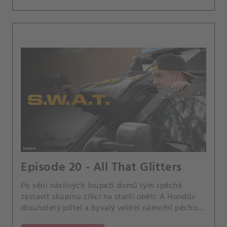
Episode 20 - All That Glitters
Po sérii násilných loupeží domů tým spěchá
zastavit skupinu cílící na starší oběti. A Hondův
dlouholetý přítel a bývalý velitel námořní pěchoty
Danny Wright se obrací na Hondu o pomoc, když