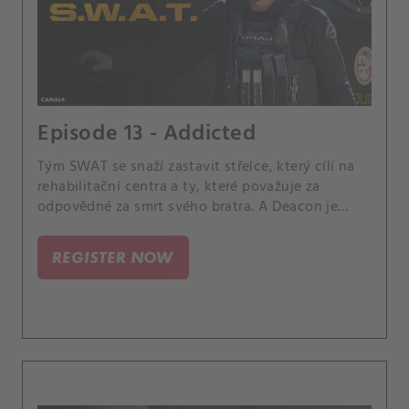
Episode 13 - Addicted
Tým SWAT se snaží zastavit střelce, který cílí na
rehabilitační centra a ty, které považuje za
odpovědné za smrt svého bratra. A Deacon je
zaskočen, když jeho žena Annie učiní rodičovské
rozhodnutí, které má nečekané důsledky pro
REGISTER NOW
jejich dceru.