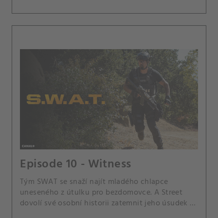
Episode 10 - Witness
Tým SWAT se snaží najít mladého chlapce
uneseného z útulku pro bezdomovce. A Street
dovolí své osobní historii zatemnit jeho úsudek v
případu a Hondo a Nichelle se ocitnou ve sporu