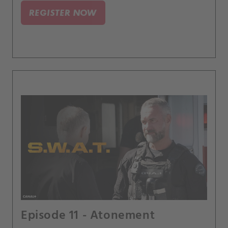
ohledně své duchovní víry.
REGISTER NOW
Episode 11 - Atonement