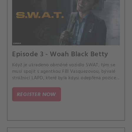
Episode 3 - Woah Black Betty
Když je ukradeno obrněné vozidlo SWAT, tým se
musí spojit s agentkou FBI Vasquezovou, bývalé
strážnicí LAPD, které byla kdysi odepřena pozice v
týmu SWAT, a společně musí zabránit použití
vozidla při potenciálním teroristickém útoku. A
REGISTER NOW
Hondo a Nichelle se připravují na oslavu k
odhalení pohlaví jejich dítěte.