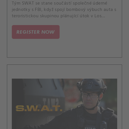
Tým SWAT se stane součástí společné úderné
jednotky s FBI, když spojí bombový výbuch auta s
teroristickou skupinou plánující útok v Los
Angeles. Tragédie z Deaconovy minulosti mu
umožní nahlédnout do původu jeho víry.
REGISTER NOW