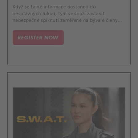
Když se tajné informace dostanou do
nesprávných rukou, tým se snaží zastavit
nebezpečné spiknutí zaměřené na bývalé členy
americké armády. A Luca stojí před náročnou
volbou, když náhle onemocní člen rodiny.
REGISTER NOW