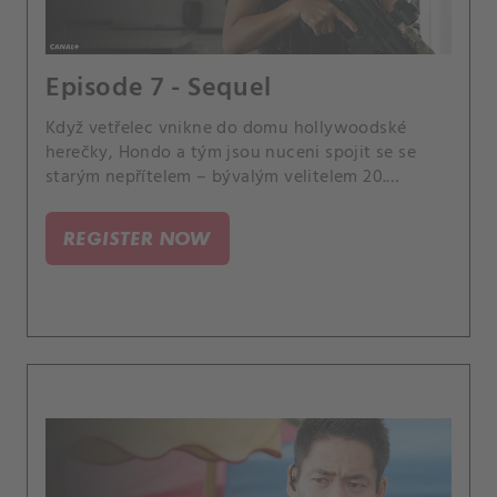
Episode 7 - Sequel
Když vetřelec vnikne do domu hollywoodské
herečky, Hondo a tým jsou nuceni spojit se se
starým nepřítelem – bývalým velitelem 20.
jednotky, Sanchezem, aby vystopovali
nebezpečného zločince, který se nezastaví před
REGISTER NOW
ničím, aby dostal, co chce.