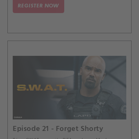
se jeho dcera pohřešuje.
REGISTER NOW
Episode 21 - Forget Shorty