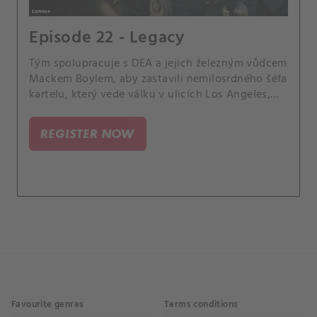
Episode 22 - Legacy
Tým spolupracuje s DEA a jejich železným vůdcem
Mackem Boylem, aby zastavili nemilosrdného šéfa
kartelu, který vede válku v ulicích Los Angeles,
když vymáhá pomstu na těch, kteří zabili jeho
syna.
REGISTER NOW
Favourite genres
Terms conditions