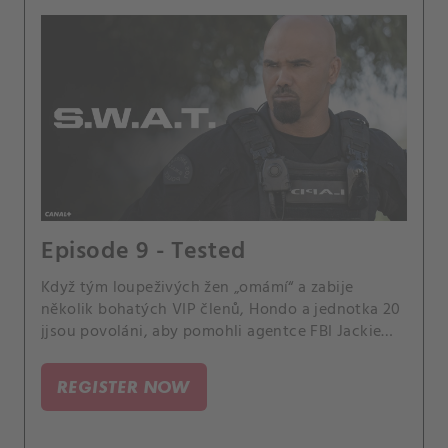
Episode 9 - Tested
Když tým loupeživých žen „omámí“ a zabije
několik bohatých VIP členů, Hondo a jednotka 20
jjsou povoláni, aby pomohli agentce FBI Jackie
Vasquezové při dopadení nebezpečných uprchlic,
než stoupne počet obětí. Velitel Hicks je šokován,
REGISTER NOW
když jeho nová láska Maggie náhle ukončí jejich
vztah bez důvodu.