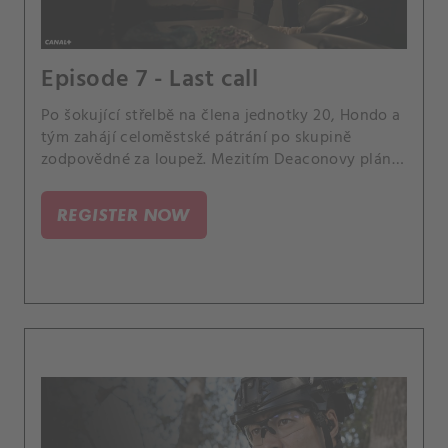
Episode 7 - Last call
Po šokující střelbě na člena jednotky 20, Hondo a
tým zahájí celoměstské pátrání po skupině
zodpovědné za loupež. Mezitím Deaconovy plány
ohledně budoucnosti narazí na zádrhel a
Powellová a Alfaro se střetnou kvůli ošemetnému
REGISTER NOW
problému.