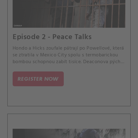
Episode 2 - Peace Talks
Hondo a Hicks zoufale pátrají po Powellové, která
se ztratila v Mexico City spolu s termobarickou
bombou schopnou zabít tisíce. Deaconova pýcha
dostane na frak v boxerském zápase s Rockerem.
REGISTER NOW