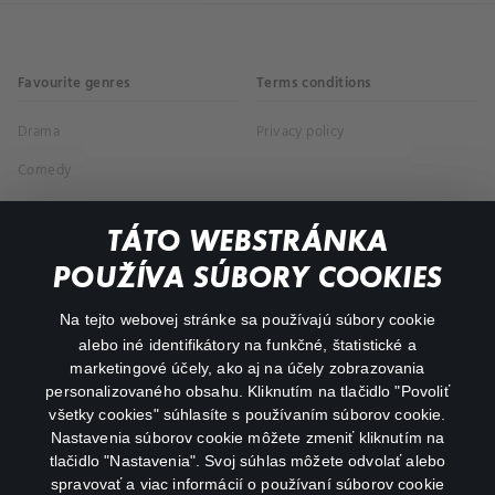
Favourite genres
Terms conditions
Drama
Privacy policy
Comedy
Documentaries
TÁTO WEBSTRÁNKA
Action
POUŽÍVA SÚBORY COOKIES
FAQ
Na tejto webovej stránke sa používajú súbory cookie
alebo iné identifikátory na funkčné, štatistické a
My profile
marketingové účely, ako aj na účely zobrazovania
Important links
personalizovaného obsahu. Kliknutím na tlačidlo "Povoliť
všetky cookies" súhlasíte s používaním súborov cookie.
Nastavenia súborov cookie môžete zmeniť kliknutím na
tlačidlo "Nastavenia". Svoj súhlas môžete odvolať alebo
spravovať a viac informácií o používaní súborov cookie