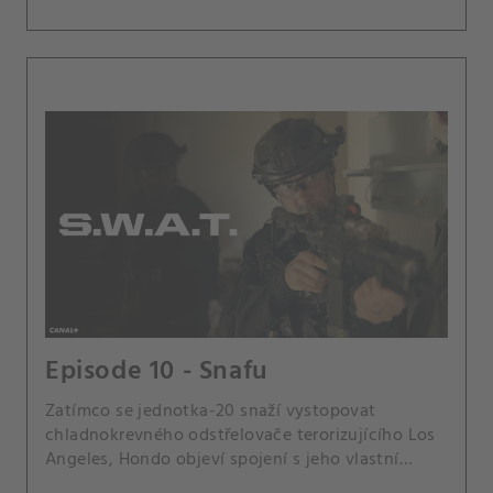
Episode 10 - Snafu
Zatímco se jednotka-20 snaží vystopovat
chladnokrevného odstřelovače terorizujícího Los
Angeles, Hondo objeví spojení s jeho vlastní
čtvrtí, které přináší osobní zvrat do honby za