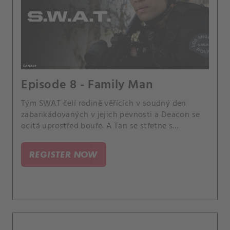
Episode 8 - Family Man
Tým SWAT čelí rodině věřících v soudný den
zabarikádovaných v jejich pevnosti a Deacon se
ocitá uprostřed bouře. A Tan se střetne s
reportérem, který se situací zabývá, a Powellová
se potýká se setkáním s dítětem, které před 18
REGISTER NOW
lety dala k adopci.