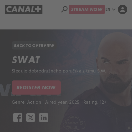
search
expand_more
person
EN
STREAM NOW
Library
Apple TV+
BACK TO OVERVIEW
SWAT
Sleduje dobrodružného poručíka z tímu S.W.
REGISTER NOW
Genre:
Action
Aired year: 2025
Rating: 12+