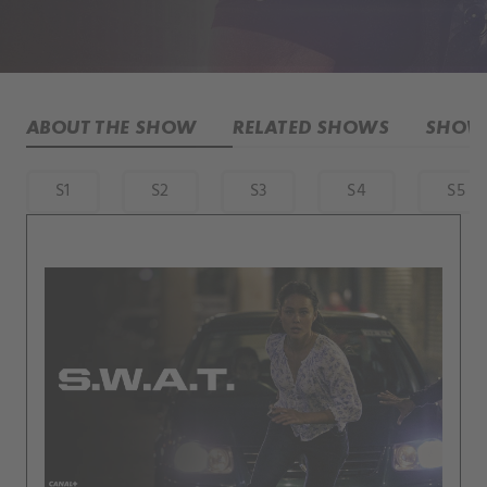
ABOUT THE SHOW
RELATED SHOWS
SHOW 
S1
S2
S3
S4
S5