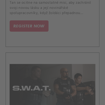
Tan se ocitne na samostatné misi, aby zachránil
svoji novou lásku a její novinářské
spolupracovníky, když žoldáci přepadnou
formální večeři korespondentů. Poté co skupina
uteče, je na týmu SWAT, aby vystopoval dobře
REGISTER NOW
vycvičené ozbrojence, než bude někdo další zabit.