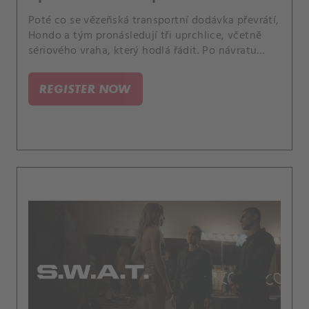
Poté co se vězeňská transportní dodávka převrátí,
Hondo a tým pronásledují tři uprchlice, včetně
sériového vraha, který hodlá řádit. Po návratu
Annie do práce se Deacon snaží udržet rovnováhu
mezi pracovním a soukromým životem a Luca se
REGISTER NOW
snaží naučit Kelly řídit.