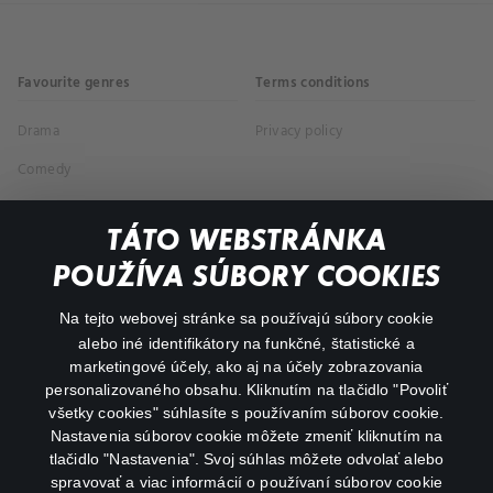
Favourite genres
Terms conditions
Drama
Privacy policy
Comedy
Documentaries
TÁTO WEBSTRÁNKA
Action
POUŽÍVA SÚBORY COOKIES
FAQ
Na tejto webovej stránke sa používajú súbory cookie
alebo iné identifikátory na funkčné, štatistické a
My profile
marketingové účely, ako aj na účely zobrazovania
Important links
personalizovaného obsahu. Kliknutím na tlačidlo "Povoliť
všetky cookies" súhlasíte s používaním súborov cookie.
Nastavenia súborov cookie môžete zmeniť kliknutím na
tlačidlo "Nastavenia". Svoj súhlas môžete odvolať alebo
spravovať a viac informácií o používaní súborov cookie