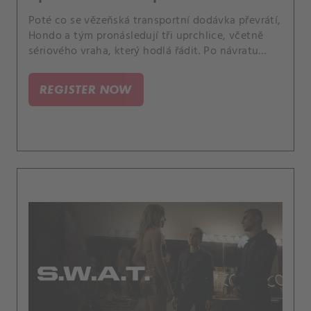
Poté co se vězeňská transportní dodávka převrátí,
Hondo a tým pronásledují tři uprchlice, včetně
sériového vraha, který hodlá řádit. Po návratu
Annie do práce se Deacon snaží udržet rovnováhu
mezi pracovním a soukromým životem a Luca se
REGISTER NOW
snaží naučit Kelly řídit.