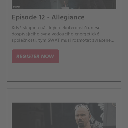
Episode 12 - Allegiance
Když skupina násilných ekoteroristů unese
dospívajícího syna vedoucího energetické
společnosti, tým SWAT musí rozmotat zvrácené
motivy únosců, než se pustí do záchranné mise.
Mezitím Hondovo zapojení do střelby vyvolá
REGISTER NOW
pobouření v komunitě, které se právě snaží
ochraňovat.