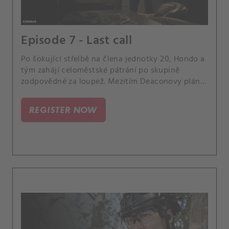
Episode 7 - Last call
Po šokující střelbě na člena jednotky 20, Hondo a
tým zahájí celoměstské pátrání po skupině
zodpovědné za loupež. Mezitím Deaconovy plány
ohledně budoucnosti narazí na zádrhel a
Powellová a Alfaro se střetnou kvůli ošemetnému
REGISTER NOW
problému.