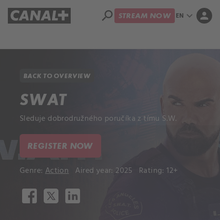
search
expand_more
person
EN
STREAM NOW
Library
Apple TV+
BACK TO OVERVIEW
SWAT
Sleduje dobrodružného poručíka z tímu S.W.
REGISTER NOW
Genre:
Action
Aired year: 2025
Rating: 12+