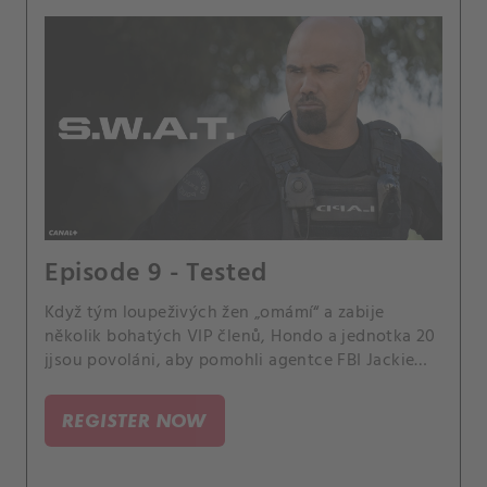
Episode 9 - Tested
Když tým loupeživých žen „omámí“ a zabije
několik bohatých VIP členů, Hondo a jednotka 20
jjsou povoláni, aby pomohli agentce FBI Jackie
Vasquezové při dopadení nebezpečných uprchlic,
než stoupne počet obětí. Velitel Hicks je šokován,
REGISTER NOW
když jeho nová láska Maggie náhle ukončí jejich
vztah bez důvodu.