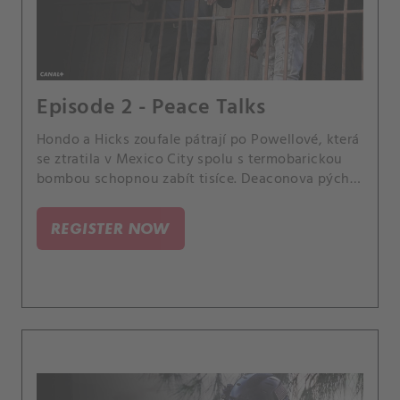
Episode 2 - Peace Talks
Hondo a Hicks zoufale pátrají po Powellové, která
se ztratila v Mexico City spolu s termobarickou
bombou schopnou zabít tisíce. Deaconova pýcha
dostane na frak v boxerském zápase s Rockerem.
REGISTER NOW