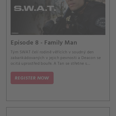
Episode 8 - Family Man
Tým SWAT čelí rodině věřících v soudný den
zabarikádovaných v jejich pevnosti a Deacon se
ocitá uprostřed bouře. A Tan se střetne s
reportérem, který se situací zabývá, a Powellová
se potýká se setkáním s dítětem, které před 18
REGISTER NOW
lety dala k adopci.