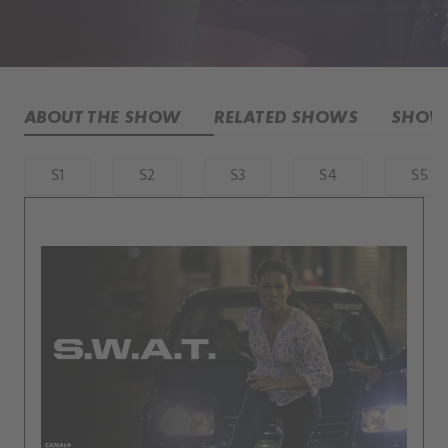
ABOUT THE SHOW
RELATED SHOWS
SHOW 
S1
S2
S3
S4
S5