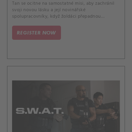
Tan se ocitne na samostatné misi, aby zachránil
svoji novou lásku a její novinářské
spolupracovníky, když žoldáci přepadnou
formální večeři korespondentů. Poté co skupina
uteče, je na týmu SWAT, aby vystopoval dobře
REGISTER NOW
vycvičené ozbrojence, než bude někdo další zabit.