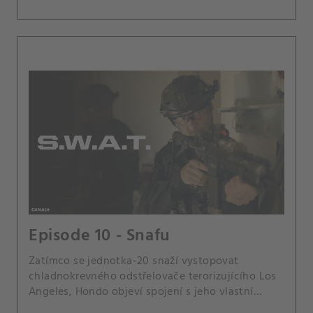
Episode 10 - Snafu
Zatímco se jednotka-20 snaží vystopovat
chladnokrevného odstřelovače terorizujícího Los
Angeles, Hondo objeví spojení s jeho vlastní
čtvrtí, které přináší osobní zvrat do honby za