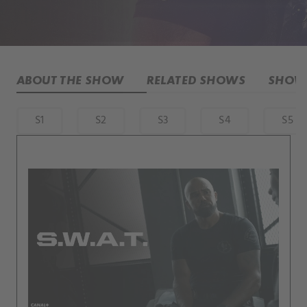
ABOUT THE SHOW
RELATED SHOWS
SHOW 
S1
S2
S3
S4
S5