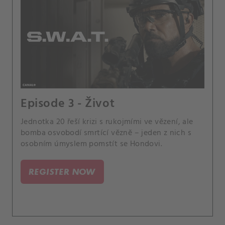
Episode 3 - Život
Jednotka 20 řeší krizi s rukojmími ve vězení, ale
bomba osvobodí smrtící vězně – jeden z nich s
osobním úmyslem pomstít se Hondovi.
REGISTER NOW