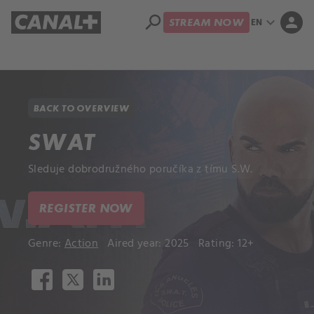
search
expand_more
person
EN
STREAM NOW
Library
Apple TV+
BACK TO OVERVIEW
SWAT
Sleduje dobrodružného poručíka z tímu S.W.
REGISTER NOW
Genre:
Action
Aired year: 2025
Rating: 12+