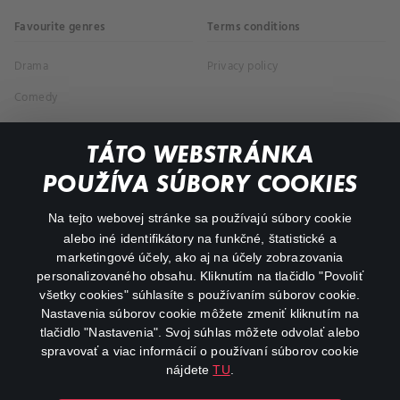
Favourite genres
Terms conditions
Drama
Privacy policy
Comedy
Documentaries
TÁTO WEBSTRÁNKA
Action
POUŽÍVA SÚBORY COOKIES
FAQ
Na tejto webovej stránke sa používajú súbory cookie
alebo iné identifikátory na funkčné, štatistické a
My profile
marketingové účely, ako aj na účely zobrazovania
Important links
personalizovaného obsahu. Kliknutím na tlačidlo "Povoliť
všetky cookies" súhlasíte s používaním súborov cookie.
Nastavenia súborov cookie môžete zmeniť kliknutím na
tlačidlo "Nastavenia". Svoj súhlas môžete odvolať alebo
spravovať a viac informácií o používaní súborov cookie
nájdete
TU
.