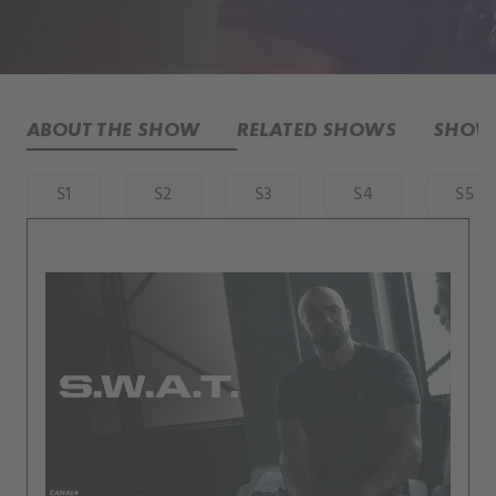
ABOUT THE SHOW
RELATED SHOWS
SHOW 
S1
S2
S3
S4
S5