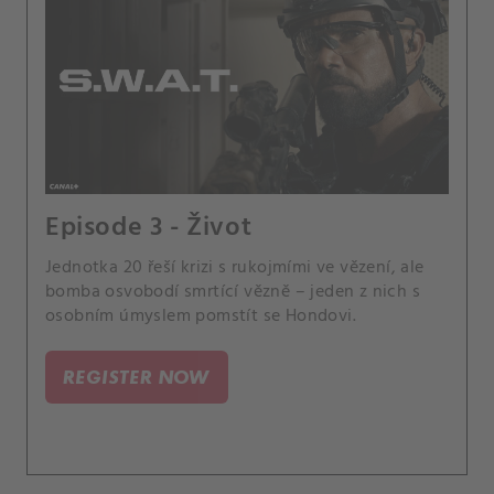
Episode 3 - Život
Jednotka 20 řeší krizi s rukojmími ve vězení, ale
bomba osvobodí smrtící vězně – jeden z nich s
osobním úmyslem pomstít se Hondovi.
REGISTER NOW