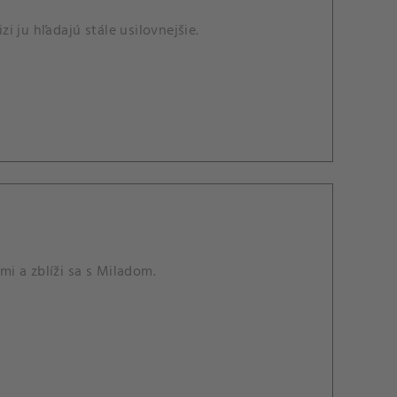
zi ju hľadajú stále usilovnejšie.
i a zblíži sa s Miladom.