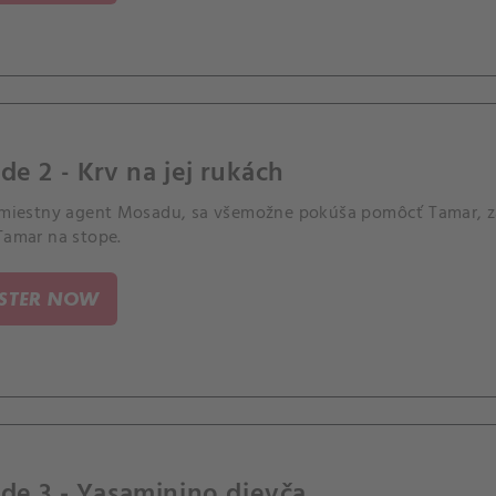
de 2 - Krv na jej rukách
, miestny agent Mosadu, sa všemožne pokúša pomôcť Tamar, za
Tamar na stope.
ISTER NOW
de 3 - Yasaminino dievča