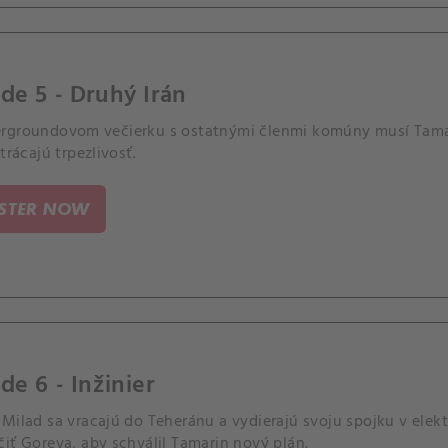
de 5 - Druhý Irán
rgroundovom večierku s ostatnými členmi komúny musí Tamar p
strácajú trpezlivosť.
ISTER NOW
de 6 - Inžinier
Milad sa vracajú do Teheránu a vydierajú svoju spojku v elekt
iť Goreva, aby schválil Tamarin nový plán.