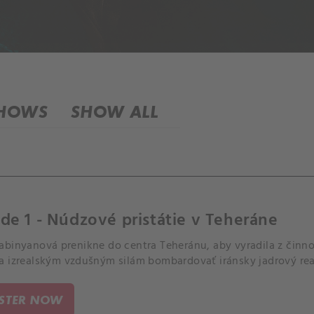
SHOWS
SHOW ALL
de 1 - Núdzové pristátie v Teheráne
abinyanová prenikne do centra Teheránu, aby vyradila z činno
a izrealským vzdušným silám bombardovať iránsky jadrový rea
ISTER NOW