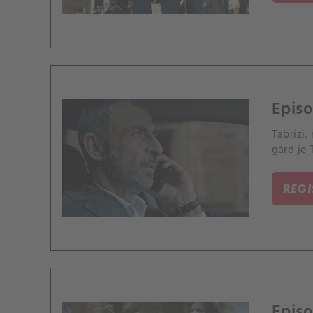
Episo
Tabrizi
gárd je 
REG
Episo