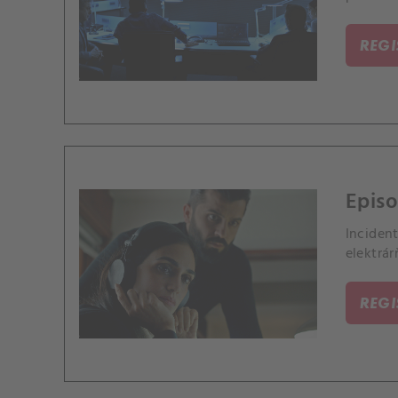
REG
Episo
Incident
elektrár
REG