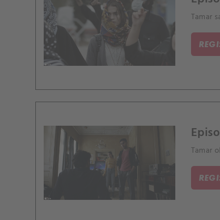
Tamar sa
REG
Episo
Tamar o
REG