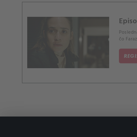
Episo
Posledná
čo Faraz
REG