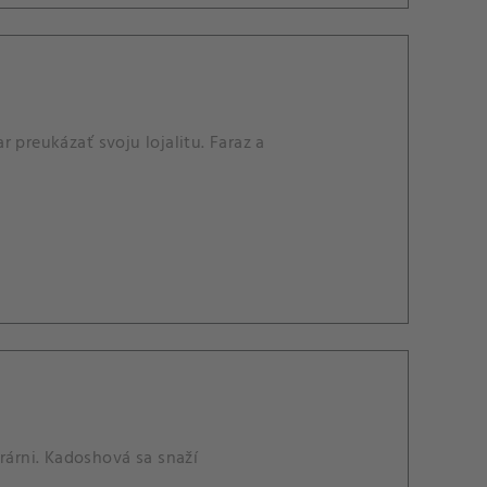
reukázať svoju lojalitu. Faraz a
rárni. Kadoshová sa snaží