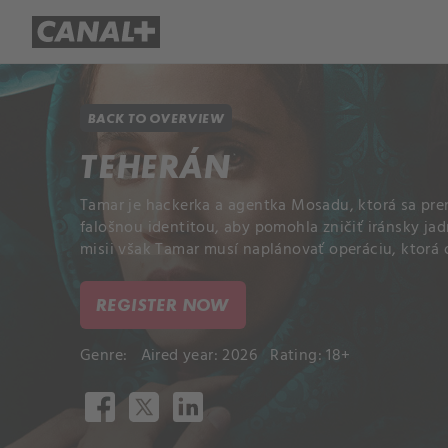
Library
Apple TV+
BACK TO OVERVIEW
TEHERÁN
Tamar je hackerka a agentka Mosadu, ktorá sa pr
falošnou identitou, aby pomohla zničiť iránsky ja
misii však Tamar musí naplánovať operáciu, ktorá o
REGISTER NOW
Genre:
Aired year: 2026
Rating: 18+