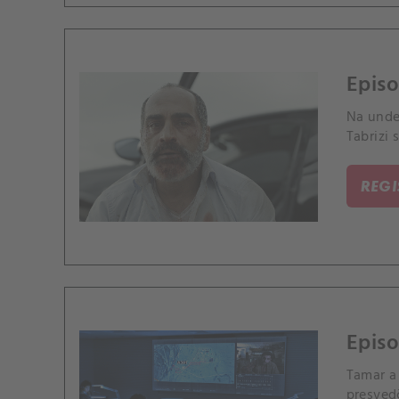
Episo
Na unde
Tabrizi 
REG
Episo
Tamar a 
presvedč