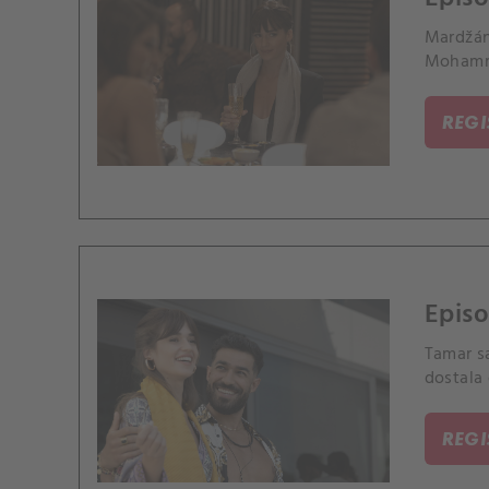
Mardžán
Mohamm
REG
Episo
Tamar sa
dostala
REG