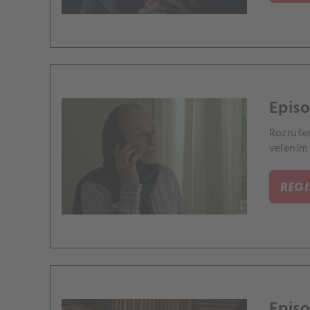
Epis
Rozrušen
velením
REG
Episo