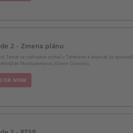
ode 2 - Zmena plánu
á Tamar sa rozhodne zostať v Teheráne a bojovať za spravodli
 Mardžán Montazemiovú (Glenn Closovú).
ISTER NOW
de 3 - PTSP