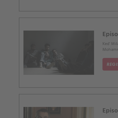
Episo
Keď Mila
Mohamma
REG
Episo