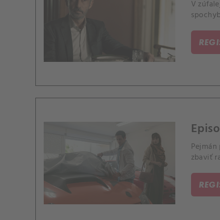
V zúfale
spochybň
REG
Episo
Pejmán 
zbaviť r
REG