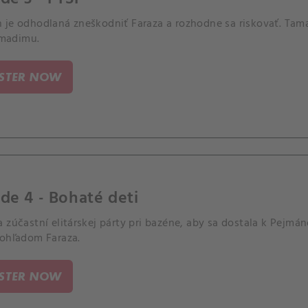
 je odhodlaná zneškodniť Faraza a rozhodne sa riskovať. Tama
adimu.
ISTER NOW
de 4 - Bohaté deti
 zúčastní elitárskej párty pri bazéne, aby sa dostala k Pejmá
 ohľadom Faraza.
ISTER NOW