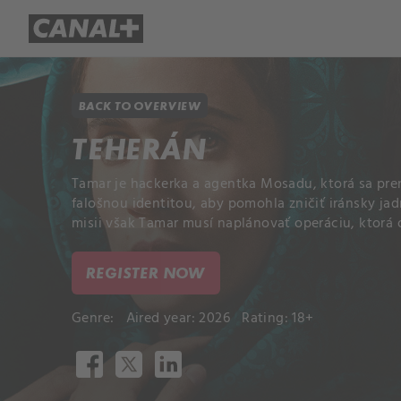
Library
Apple TV+
BACK TO OVERVIEW
TEHERÁN
Tamar je hackerka a agentka Mosadu, ktorá sa pr
falošnou identitou, aby pomohla zničiť iránsky ja
misii však Tamar musí naplánovať operáciu, ktorá o
REGISTER NOW
Genre:
Aired year: 2026
Rating: 18+