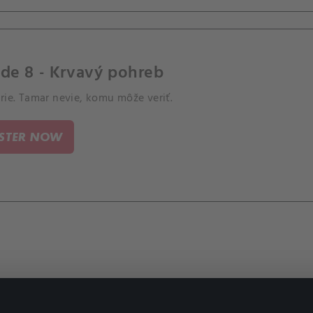
de 8 - Krvavý pohreb
rie. Tamar nevie, komu môže veriť.
ISTER NOW