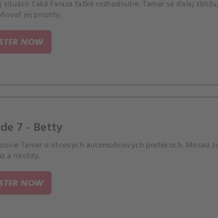
j situácii čaká Faraza ťažké rozhodnutie. Tamar sa ďalej zbli
ovať jej priority.
ISTER NOW
de 7 - Betty
povie Tamar o otcových automobilových pretekoch. Mosad z
az a navždy.
ISTER NOW