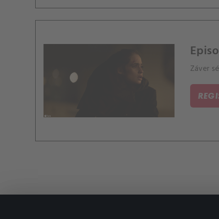
Episo
Záver sé
REG