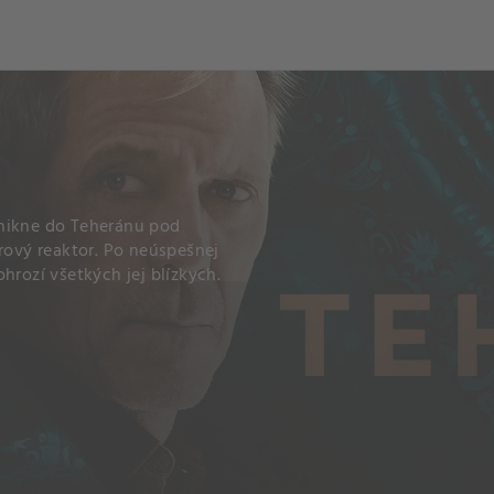
enikne do Teheránu pod
drový reaktor. Po neúspešnej
hrozí všetkých jej blízkych.