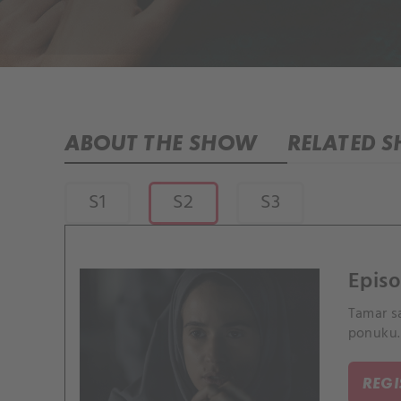
ABOUT THE SHOW
RELATED 
S1
S2
S3
Episo
Tamar s
ponuku.
REG