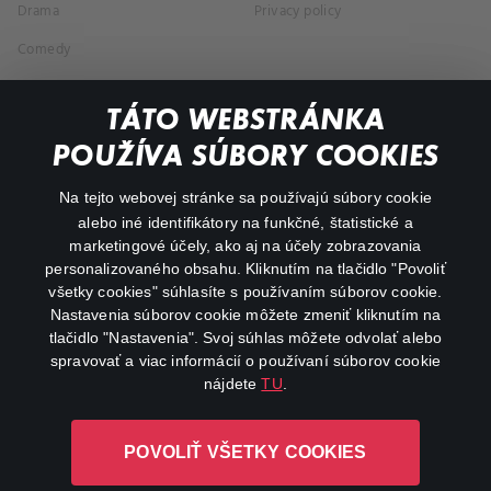
Drama
Privacy policy
Comedy
Documentaries
TÁTO WEBSTRÁNKA
Action
POUŽÍVA SÚBORY COOKIES
FAQ
Na tejto webovej stránke sa používajú súbory cookie
alebo iné identifikátory na funkčné, štatistické a
My profile
marketingové účely, ako aj na účely zobrazovania
Important links
personalizovaného obsahu. Kliknutím na tlačidlo "Povoliť
všetky cookies" súhlasíte s používaním súborov cookie.
Nastavenia súborov cookie môžete zmeniť kliknutím na
tlačidlo "Nastavenia". Svoj súhlas môžete odvolať alebo
spravovať a viac informácií o používaní súborov cookie
nájdete
TU
.
Canal+ Luxembourg S. à r.l. so sídlom Rue Albert Borschette 4,
POVOLIŤ VŠETKY COOKIES
L-1246 Luxembourg R.C.S. Luxembourg: B 87.905