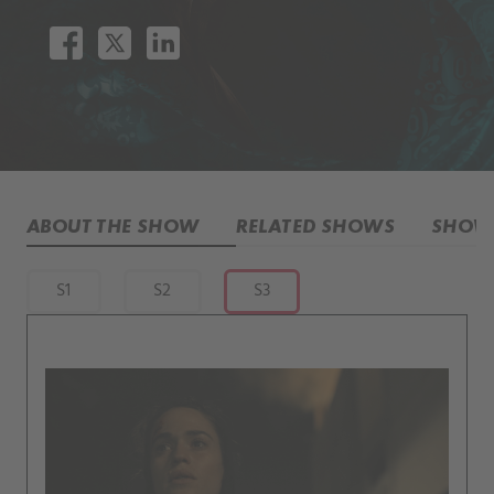
ABOUT THE SHOW
RELATED SHOWS
SHOW 
S1
S2
S3