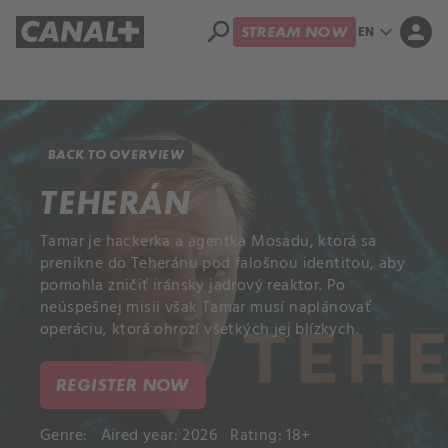
search
expand_more
person
EN
STREAM NOW
Library
Apple TV+
BACK TO OVERVIEW
TEHERÁN
Tamar je hackerka a agentka Mosadu, ktorá sa
prenikne do Teheránu pod falošnou identitou, aby
pomohla zničiť iránsky jadrový reaktor. Po
neúspešnej misii však Tamar musí naplánovať
operáciu, ktorá ohrozí všetkých jej blízkych.
REGISTER NOW
Genre:
Aired year: 2026
Rating: 18+