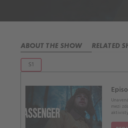
ABOUT THE SHOW
RELATED 
S1
Episo
Unavená
mezi zd
aktivist