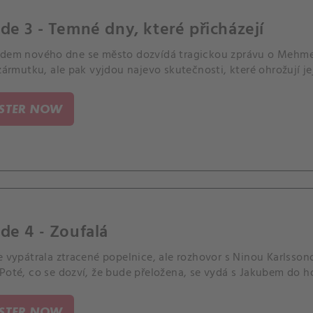
de 3 - Temné dny, které přicházejí
odem nového dne se město dozvídá tragickou zprávu o Mehmet
 zármutku, ale pak vyjdou najevo skutečnosti, které ohrožují j
ISTER NOW
de 4 - Zoufalá
e vypátrala ztracené popelnice, ale rozhovor s Ninou Karlsson
 Poté, co se dozví, že bude přeložena, se vydá s Jakubem do 
ISTER NOW