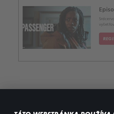
Episo
Srdcerv
vyšetřo
REG
Favourite genres
Terms conditions