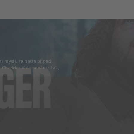
i myslí, že našla případ
u Chadder Vale není nic tak,