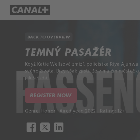
Library
Apple TV+
BACK TO OVERVIEW
TEMNÝ PASAŽÉR
Když Katie Wellsová zmizí, policistka Riya Ajunwa s
svého života. Brzy však zjistí, že v malém městečk
jak se zdá.
REGISTER NOW
Genre:
Horror
Aired year: 2022
Rating: 12+