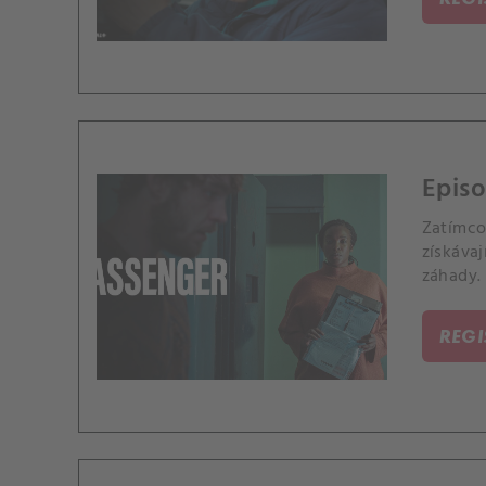
Episo
Zatímco 
získávaj
záhady.
REG