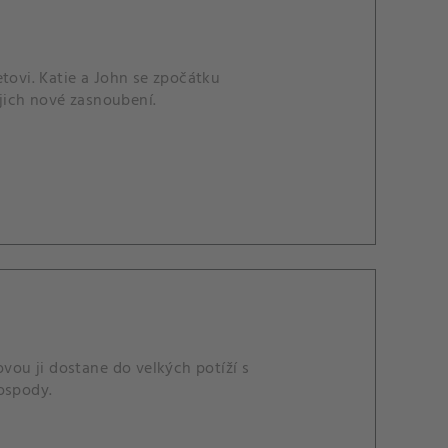
ovi. Katie a John se zpočátku
ejich nové zasnoubení.
ovou ji dostane do velkých potíží s
hospody.