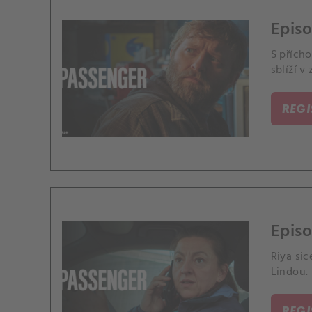
Episo
S přích
sblíží v
REG
Episo
Riya sic
Lindou.
REG