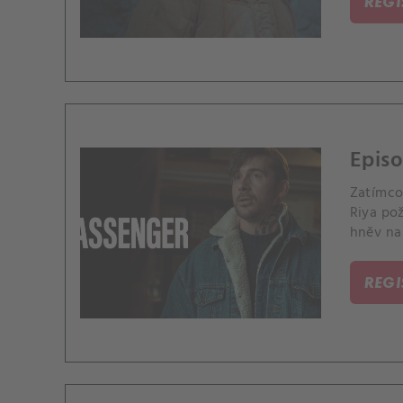
REG
Episo
Zatímco 
Riya pož
hněv na 
REG