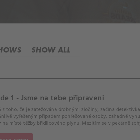
SHOWS
SHOW ALL
de 1 - Jsme na tebe připraveni
 z toho, že je zatěžována drobnými zločiny, začíná detektivka
ánlivě vyřešeným případem pohřešované osoby, záhadně vyh
y na místě těžby břidlicového plynu. Mezitím se v pekárně sc