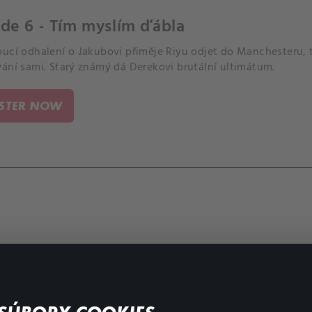
de 6 - Tím myslím ďábla
oucí odhalení o Jakubovi přiměje Riyu odjet do Manchesteru, 
vání sami. Starý známý dá Derekovi brutální ultimátum.
ISTER NOW
FAQ