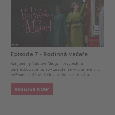
Episode 7 - Rodinná večeře
Benjamin představí Midge newyorskou
uměleckou scénu, aby zjistila, že ví o umění víc,
než sama tuší. Maiselovi a Weissmanovi se na
Jom kipur sejdou u večeře plné napětí v den
výročí Joelova a Midgina rozchodu.
REGISTER NOW