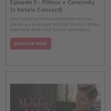
Episode 5 - Půlnoc v Concordu
(v hotelu Concord)
Letní sezóna ve Steinerově horském letovisku
pokračuje a ke skupině se přidají Moishe s Shirley,
kteří naruší Abeův klid. Susie se snaží zbavit
nového přítele a neupotat na sebe v letovisku
pozornost.
REGISTER NOW