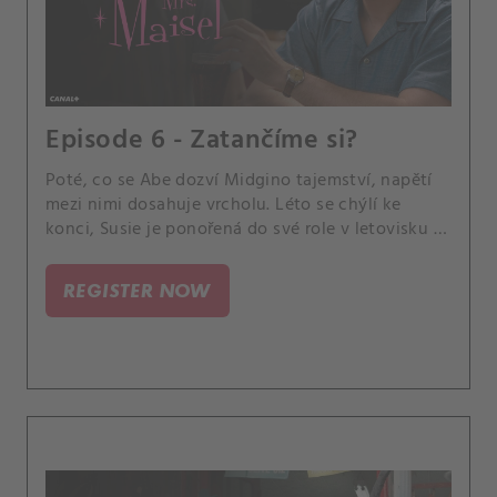
Episode 6 - Zatančíme si?
Poté, co se Abe dozví Midgino tajemství, napětí
mezi nimi dosahuje vrcholu. Léto se chýlí ke
konci, Susie je ponořená do své role v letovisku a
Joel si stěžuje na život starého mládence.
REGISTER NOW