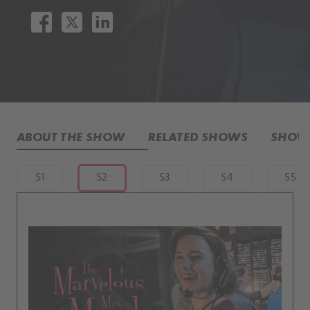
ABOUT THE SHOW
RELATED SHOWS
SHOW 
S1
S2
S3
S4
S5