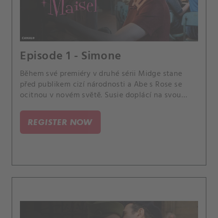
Episode 1 - Simone
Během své premiéry v druhé sérii Midge stane
před publikem cizí národnosti a Abe s Rose se
ocitnou v novém světě. Susie doplácí na svou
špatnou pověst v branži a Joel se vzpamatovává
poté, co opustil svou práci.
REGISTER NOW