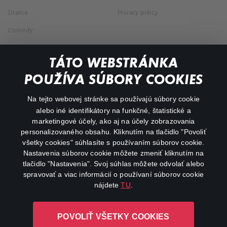
Drama
Privacy policy
Comedy
Documentaries
TÁTO WEBSTRÁNKA
Action
POUŽÍVA SÚBORY COOKIES
FAQ
Na tejto webovej stránke sa používajú súbory cookie
alebo iné identifikátory na funkčné, štatistické a
My profile
marketingové účely, ako aj na účely zobrazovania
Important links
personalizovaného obsahu. Kliknutím na tlačidlo "Povoliť
všetky cookies" súhlasíte s používaním súborov cookie.
Nastavenia súborov cookie môžete zmeniť kliknutím na
tlačidlo "Nastavenia". Svoj súhlas môžete odvolať alebo
spravovať a viac informácií o používaní súborov cookie
nájdete
TU
.
Canal+ Luxembourg S. à r.l. so sídlom Rue Albert Borschette 4,
POVOLIŤ VŠETKY COOKIES