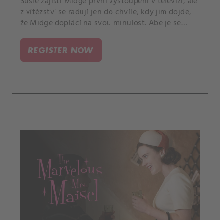
Susie zajistí Midge první vystoupení v televizi, ale
z vítězství se radují jen do chvíle, kdy jim dojde,
že Midge doplácí na svou minulost. Abe je se
svou prací snů v Bell Labs stále méně spokojený,
zatímco Joel se utápí v přesčasech v Maisel &
REGISTER NOW
Roth.