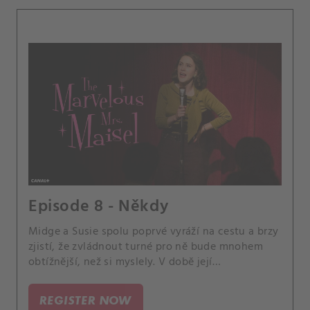
Episode 8 - Někdy
Midge a Susie spolu poprvé vyráží na cestu a brzy
zjistí, že zvládnout turné pro ně bude mnohem
obtížnější, než si myslely. V době její
nepřítomnosti v New Yorku vše pokračuje v
zajetých kolejích a Midge je nucena se zamyslet
REGISTER NOW
nad tím, zda má cenu, aby pro svůj nový život