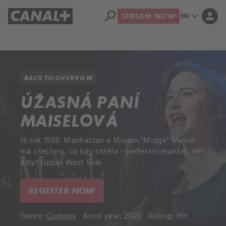
search
expand_more
person
EN
STREAM NOW
Library
Apple TV+
BACK TO OVERVIEW
ÚŽASNÁ PANÍ
MAISELOVÁ
Je rok 1958. Manhattan a Miriam "Midge" Maisel
má všechno, co kdy chtěla - perfektní manžel, děti
a byt Upper West Side.
REGISTER NOW
Genre:
Comedy
Aired year: 2023
Rating: 16+