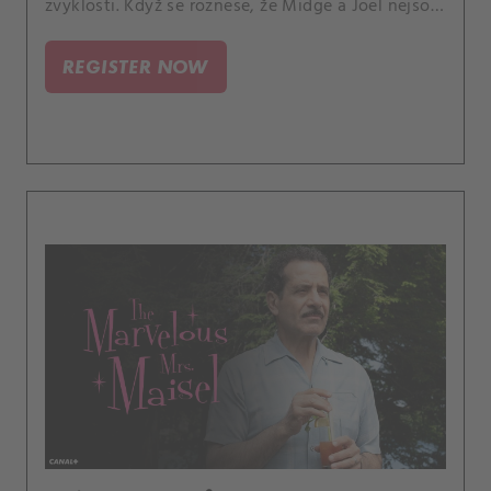
zvyklosti. Když se roznese, že Midge a Joel nejsou
spolu, Rose se pokusí zasáhnout do dceřina
milostného života.
REGISTER NOW