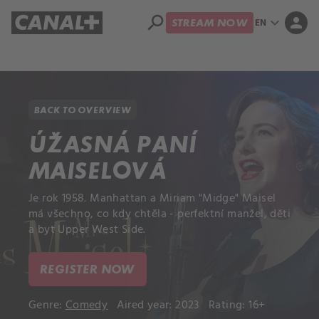
search
expand_more
person
EN
STREAM NOW
Library
Apple TV+
BACK TO OVERVIEW
ÚŽASNÁ PANÍ
MAISELOVÁ
Je rok 1958. Manhattan a Miriam "Midge" Maisel
má všechno, co kdy chtěla - perfektní manžel, děti
a byt Upper West Side.
REGISTER NOW
Genre:
Comedy
Aired year: 2023
Rating: 16+