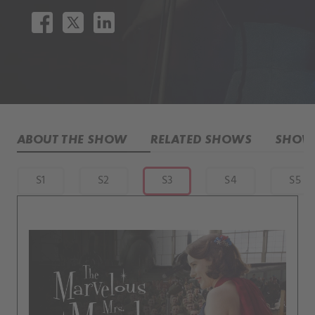
ABOUT THE SHOW
RELATED SHOWS
SHOW 
S1
S2
S3
S4
S5