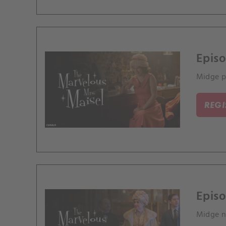
Episo
Midge po
REG
Episo
Midge na