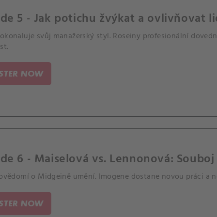
de 5 - Jak potichu žvýkat a ovlivňovat li
dokonaluje svůj manažerský styl. Roseiny profesionální dovedn
st.
ISTER NOW
de 6 - Maiselová vs. Lennonová: Souboj
 povědomí o Midgeině umění. Imogene dostane novou práci a 
ISTER NOW