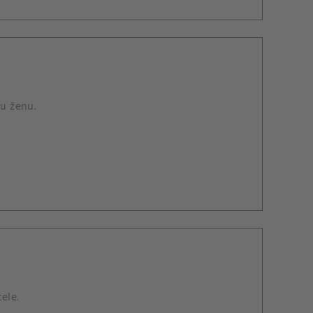
ou ženu.
tele.