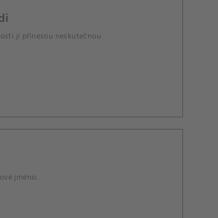
di
osti jí přinesou neskutečnou
nové jméno.