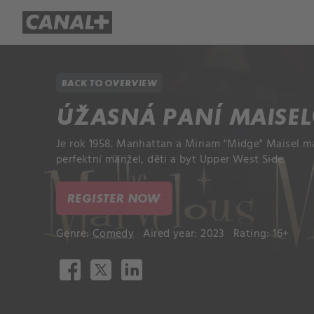
Library
Apple TV+
BACK TO OVERVIEW
ÚŽASNÁ PANÍ MAISE
Je rok 1958. Manhattan a Miriam "Midge" Maisel m
perfektní manžel, děti a byt Upper West Side.
REGISTER NOW
Genre:
Comedy
Aired year: 2023
Rating: 16+