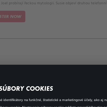
Joel probírají řeckou mytologii. Susie objeví druhou telefonní 
ISTER NOW
FAQ
SÚBORY COOKIES
My profile
é identifikátory na funkčné, štatistické a marketingové účely, ako a
Important links