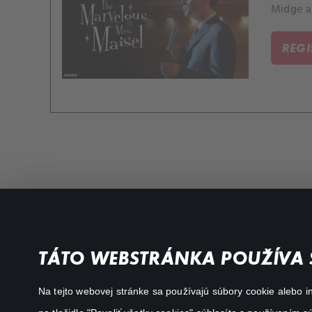
Midge a 
REG
Favourite genres
Terms conditions
TÁTO WEBSTRÁNKA POUŽÍVA 
Drama
Privacy policy
Na tejto webovej stránke sa používajú súbory cookie alebo in
Comedy