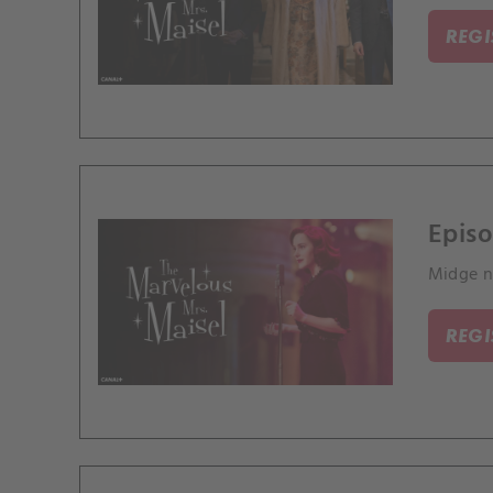
REG
Episo
Midge na
REG