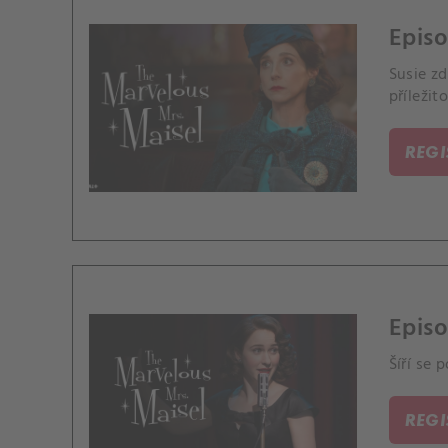
Episo
Susie z
příležito
REG
Episo
Šíří se
REG