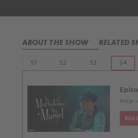
ABOUT THE SHOW
RELATED 
S1
S2
S3
S4
Episo
Midge se
REG