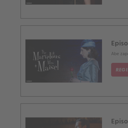
Episo
Abe zap
REG
Episo