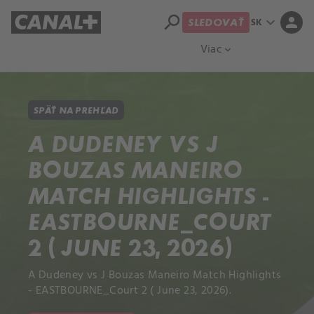
search
expand_more
person
SK
SLEDOVAŤ
Prehľad titulov
Apple TV
Moloch
Viac
expand_more
SPÄŤ NA PREHĽAD
A DUDENEY VS J
BOUZAS MANEIRO
MATCH HIGHLIGHTS -
EASTBOURNE_COURT
2 ( JUNE 23, 2026)
A Dudeney vs J Bouzas Maneiro Match Highlights
- EASTBOURNE_Court 2 ( June 23, 2026).