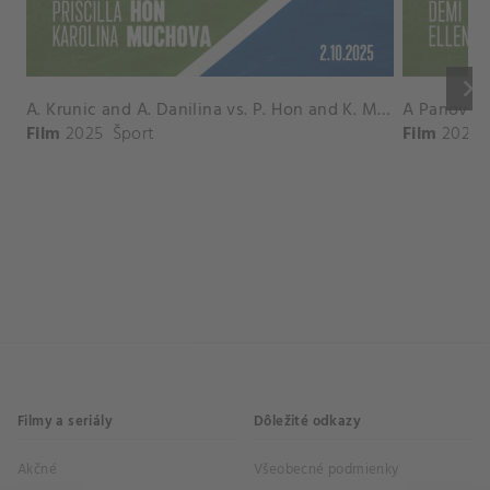
keyboard_arrow_right
A. Krunic and A. Danilina vs. P. Hon and K. Muchova Match Highlights - BEIJING_Capital Group Diamond ( October 02, 2025)
Film
2025
Šport
Film
2026
Filmy a seriály
Dôležité odkazy
Akčné
Všeobecné podmienky