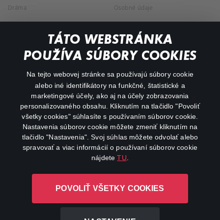
Dráma
Osobné údaje
Dokumentárne
TÁTO WEBSTRÁNKA
Animácie
POUŽÍVA SÚBORY COOKIES
FAQ
Na tejto webovej stránke sa používajú súbory cookie
alebo iné identifikátory na funkčné, štatistické a
Môj účet
marketingové účely, ako aj na účely zobrazovania
O aplikácii Canal+
personalizovaného obsahu. Kliknutím na tlačidlo "Povoliť
všetky cookies" súhlasíte s používaním súborov cookie.
Nastavenia súborov cookie môžete zmeniť kliknutím na
tlačidlo "Nastavenia". Svoj súhlas môžete odvolať alebo
spravovať a viac informácií o používaní súborov cookie
nájdete
TU
.
Canal+ Luxembourg S. à r.l. so sídlom Rue Albert Borschette 4,
POVOLIŤ VŠETKY COOKIES
L-1246 Luxembourg R.C.S. Luxembourg: B 87.905
Všetky práva vyhradené